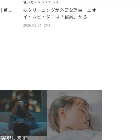
使い方・メンテナンス
｜首こ
枕クリーニングが必要な理由：ニオ
イ・カビ・ダニは「寝具」から
2026.03.04（水）
を実現します