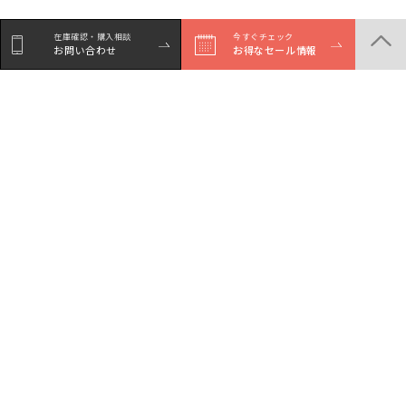
在庫確認・購入相談
在庫確認・購入相談
今すぐチェック
今すぐチェック
お問い合わせ
お問い合わせ
お得なセール情報
お得なセール情報
商品一覧
店舗一覧
サービスガイド