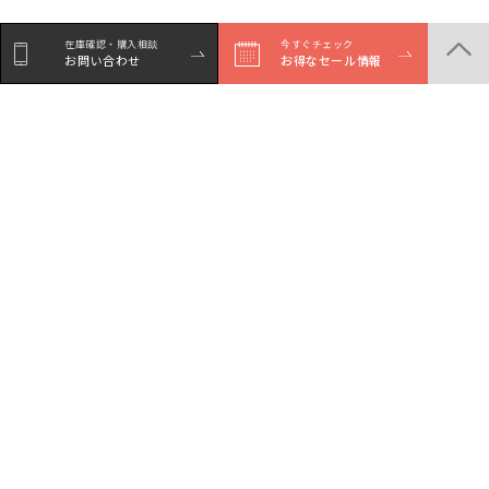
在庫確認・購入相談
在庫確認・購入相談
今すぐチェック
今すぐチェック
お問い合わせ
お問い合わせ
お得なセール情報
お得なセール情報
商品一覧
店舗一覧
サービスガイド