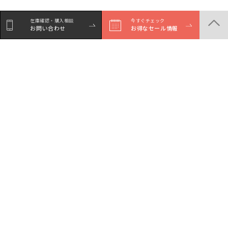
在庫確認・購入相談
在庫確認・購入相談
今すぐチェック
今すぐチェック
お問い合わせ
お問い合わせ
お得なセール情報
お得なセール情報
商品一覧
店舗一覧
サービスガイド