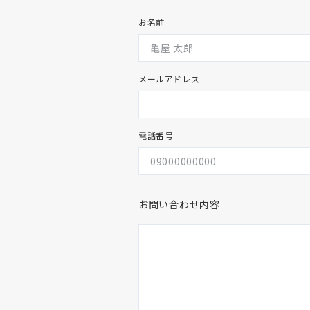
お名前
メールアドレス
電話番号
お問い合わせ内容