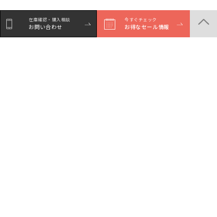
在庫確認・購入相談
在庫確認・購入相談
今すぐチェック
今すぐチェック
お問い合わせ
お問い合わせ
お得なセール情報
お得なセール情報
商品一覧
店舗一覧
サービスガイド