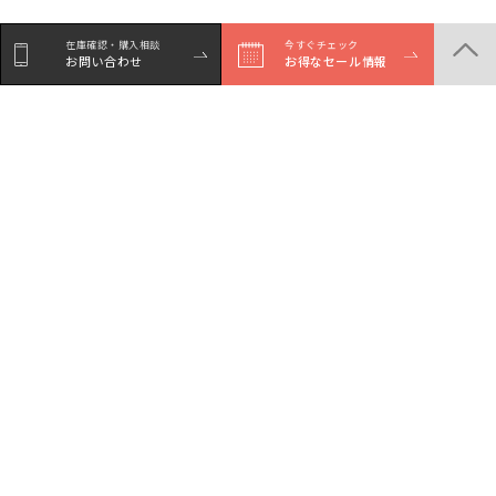
在庫確認・購入相談
在庫確認・購入相談
今すぐチェック
今すぐチェック
お問い合わせ
お問い合わせ
お得なセール情報
お得なセール情報
商品一覧
店舗一覧
サービスガイド