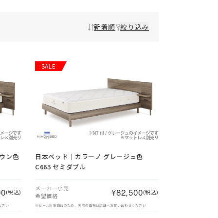
新着順
絞り込み
SALE
ウン色
日本ベッド｜カラーノ グレージュ色
C663 セミダブル
メーカー小売
00
¥82,500
(税込)
(税込)
希望価格
ださい
※セール対象商品のため、実際の価格は店舗へお問い合わせください