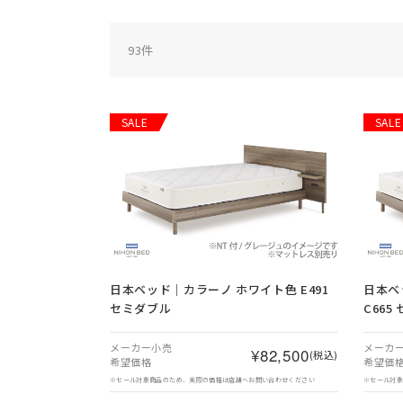
93
件
SALE
SALE
日本ベッド｜カラーノ ホワイト色 E491
日本ベ
セミダブル
C665
メーカー小売
メーカ
¥82,500
(税込)
希望価格
希望価
※セール対象商品のため、実際の価格は店舗へお問い合わせください
※セール対