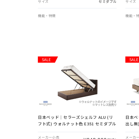
サイズ
セミダブル
サイズ
機能・特徴
機能・
SALE
SALE
日本ベッド｜セラーズシェルフ ALU (リ
日本ベ
フト式) ウォルナット色 E351 セミダブル
出し無)
メーカー小売
メーカ