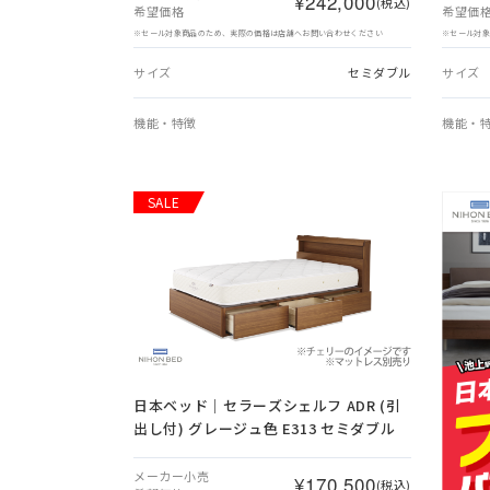
¥242,000
(税込)
希望価格
希望価
※セール対象商品のため、実際の価格は店舗へお問い合わせください
※セール対
サイズ
セミダブル
サイズ
機能・特徴
機能・
SALE
日本ベッド｜セラーズシェルフ ADR (引
出し付) グレージュ色 E313 セミダブル
メーカー小売
¥170,500
(税込)