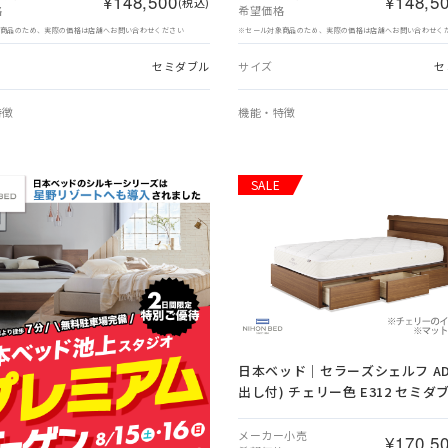
¥148,500
¥148,5
(税込)
格
希望価格
象商品のため、実際の価格は店舗へお問い合わせください
※セール対象商品のため、実際の価格は店舗へお問い合わせく
セミダブル
サイズ
セ
特徴
機能・特徴
SALE
日本ベッド｜セラーズシェルフ ADR
出し付) チェリー色 E312 セミダ
メーカー小売
¥170,5