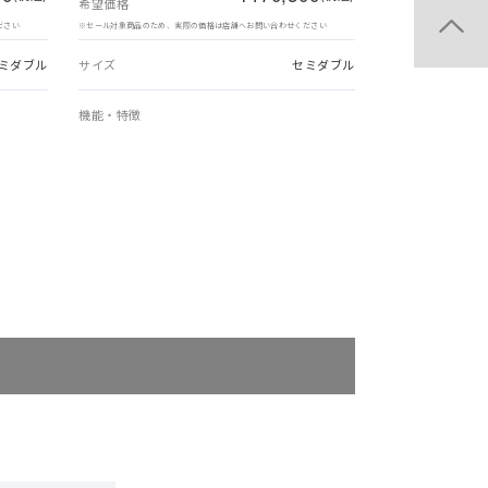
希望価格
ださい
※セール対象商品のため、実際の価格は店舗へお問い合わせください
ミダブル
サイズ
セミダブル
機能・特徴