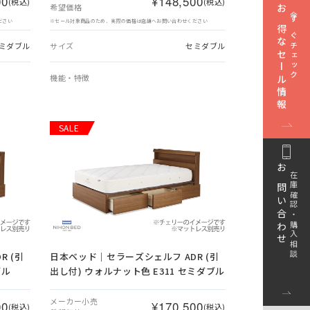
00
¥148,500
(税込)
(税込)
希望価格
お得なセール情報
今すぐチェック
ださい
※セール対象商品のため、実際の価格は店舗へお問い合わせください
ミダブル
サイズ
セミダブル
機能・特徴
SALE
お問い合わせ
在庫確認・購入相談
 (引
日本ベッド｜セラーズシェルフ ADR (引
ブル
出し付) ウォルナット色 E311 セミダブル
メーカー小売
00
¥170,500
(税込)
(税込)