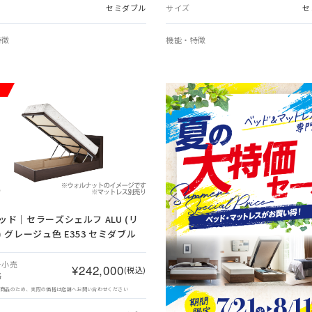
セミダブル
サイズ
セ
特徴
機能・特徴
ッド｜セラーズシェルフ ALU (リ
 グレージュ色 E353 セミダブル
ー小売
¥242,000
(税込)
格
象商品のため、実際の価格は店舗へお問い合わせください