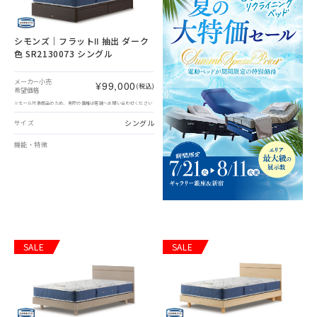
シモンズ｜フラットⅡ 抽出 ダーク
色 SR2130073 シングル
メーカー小売
¥99,000
(税込)
希望価格
※セール対象商品のため、実際の価格は店舗へお問い合わせください
シングル
サイズ
機能・特徴
SALE
SALE