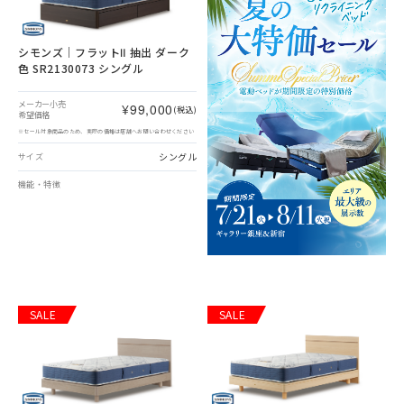
シモンズ｜フラットⅡ 抽出 ダーク
色 SR2130073 シングル
メーカー小売
¥99,000
(税込)
希望価格
※セール対象商品のため、実際の価格は店舗へお問い合わせください
シングル
サイズ
機能・特徴
SALE
SALE