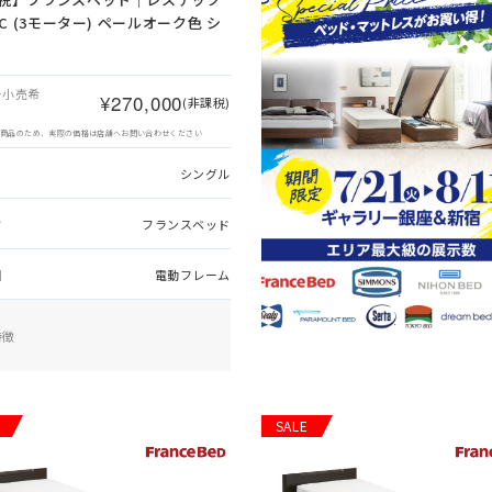
2C (3モーター) ペールオーク色 シ
ー小売希
¥270,000
(非課税)
象商品のため、実際の価格は店舗へお問い合わせください
シングル
ド
フランスベッド
別
電動フレーム
特徴
SALE