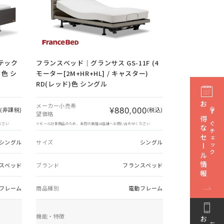
テック
フランスベッド｜グランサス GS-11F (4
ク色 シ
モーター[2M+HR+HL] / キャスター)
RD(レッド)色 シングル
メーカー小売希
0
¥880,000
(非課税)
(税込)
お得なセール情報
今すぐチェック
望価格
ださい
※セール対象商品のため、実際の価格は店舗へお問い合わせください
シングル
サイズ
シングル
スベッド
ブランド
フランスベッド
フレーム
商品種別
電動フレーム
機能・特徴