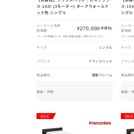
ス-102C (3モーター) ダークウォールナ
ス-10
ット色 シングル
ングル
メーカー小売希
メーカ
¥270,000
(非課税)
望価格
望価格
※セール対象商品のため、実際の価格は店舗へお問い合わせください
※セール対
サイズ
シングル
サイズ
ブランド
フランスベッド
ブラン
商品種別
電動フレーム
商品種
機能・特徴
機能・
SALE
SALE