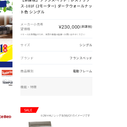
ス-101F (2モーター) ダークウォールナッ
ト色 シングル
メーカー小売希
¥230,000
(非課税)
望価格
※セール対象商品のため、実際の価格は店舗へお問い合わせください
サイズ
シングル
ブランド
フランスベッド
商品種別
電動フレーム
機能・特徴
SALE