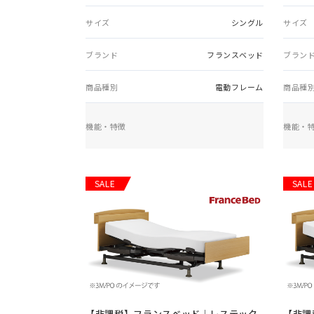
サイズ
シングル
サイズ
ブランド
フランスベッド
ブラン
商品種別
電動フレーム
商品種
機能・特徴
機能・
SALE
SALE
【非課税】
フランスベッド｜レステック
【非課