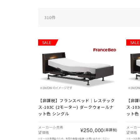
310
件
SALE
SALE
【非課税】
フランスベッド｜レステック
【非課
ス-103C (2モーター) ダークウォールナ
ス-10
ット色 シングル
ット色
メーカー小売希
メーカ
¥250,000
(非課税)
望価格
望価格
※セール対象商品のため、実際の価格は店舗へお問い合わせください
※セール対