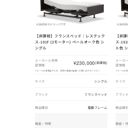
【非課税】
フランスベッド｜レステック
【非課
ス-101F (2モーター) ペールオーク色 シ
ス-10
ングル
ト色 
メーカー小売希
メーカ
¥230,000
(非課税)
望価格
望価格
※セール対象商品のため、実際の価格は店舗へお問い合わせください
※セール対
サイズ
シングル
サイズ
ブランド
フランスベッド
ブラン
商品種別
電動フレーム
商品種
機能・特徴
機能・