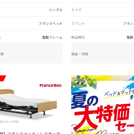
シングル
サイズ
ド
フランスベッド
ブランド
フラン
別
電動フレーム
商品種別
電動
特徴
機能・特徴
税】
フランスベッド｜レステック