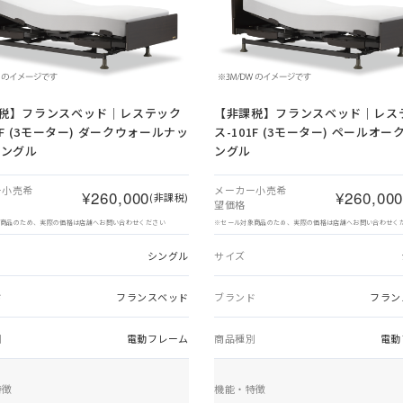
税】
フランスベッド｜レステック
【非課税】
フランスベッド｜レス
1F (3モーター) ダークウォールナッ
ス-101F (3モーター) ペールオー
シングル
ングル
ー小売希
メーカー小売希
¥260,000
¥260,00
(非課税)
望価格
象商品のため、実際の価格は店舗へお問い合わせください
※セール対象商品のため、実際の価格は店舗へお問い合わせく
シングル
サイズ
ド
フランスベッド
ブランド
フラン
別
電動フレーム
商品種別
電動
特徴
機能・特徴