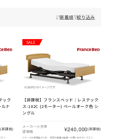
新着順
絞り込み
SALE
テック
【非課税】
フランスベッド｜レステック
ォールナ
ス-102C (2モーター) ペールオーク色 シ
ングル
メーカー小売希
0
¥240,000
(非課税)
(非課税)
望価格
ださい
※セール対象商品のため、実際の価格は店舗へお問い合わせください