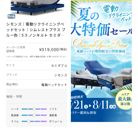
シモンズ｜電動リクライニングベ
ッドセット｜シムレストプラス ブ
ルー色｜5.5 ノンキルト セミダブ
ル
メーカー小売希
¥319,000
(税込)
望価格
※セール対象商品のため、実際の価格は店舗へお問い合わせください
セミダブル
サイズ
シモンズ
ブランド
電動ベッドセット
商品種別
機能・特徴
ハード
ソフト
低反発
高反発
スリム
ボリューム