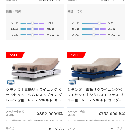
機能・特徴
機能・特徴
ハード
ソフト
ハード
ソフト
低反発
高反発
低反発
高反発
スリム
ボリューム
スリム
ボリューム
SALE
SALE
シモンズ｜電動リクライニングベ
シモンズ｜電動リクライニングベ
ッドセット｜シムレストプラス グ
ッドセット｜シムレストプラス ブ
レージュ色｜6.5 ノンキルト セミ
ルー色｜6.5 ノンキルト セミダブ
ダブル
ル
メーカー小売希
メーカー小売希
¥352,000
¥352,000
(税込)
(税込)
望価格
望価格
※セール対象商品のため、実際の価格は店舗へお問い合わせください
※セール対象商品のため、実際の価格は店舗へお問い合わせください
セミダブル
セミダブル
サイズ
サイズ