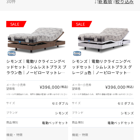
30
件
新着順
絞り込み
SALE
SALE
シモンズ｜電動リクライニングベ
シモンズ｜電動リクライニングベ
ッドセット｜シムレストプラス ブ
ッドセット｜シムレストプラス グ
ラウン色｜ノーピローマットレス
レージュ色｜ノーピローマットレ
セミダブル
ス セミダブル
メーカー小売希
メーカー小売希
¥396,000
¥396,000
(税込)
(税込)
望価格
望価格
※セール対象商品のため、実際の価格は店舗へお問い合わせください
※セール対象商品のため、実際の価格は店舗へお問い合わせください
セミダブル
セミダブル
サイズ
サイズ
シモンズ
シモンズ
ブランド
ブランド
電動ベッドセット
電動ベッドセット
商品種別
商品種別
機能・特徴
機能・特徴