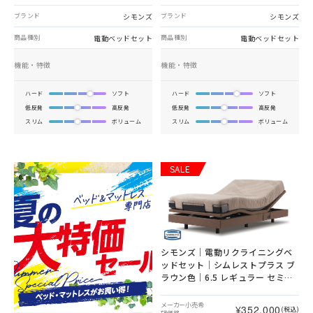
シモンズ
シモンズ
ブランド
ブランド
電動ベッドセット
電動ベッドセット
商品種別
商品種別
機能・特徴
機能・特徴
ハード
ソフト
ハード
ソフト
低反発
高反発
低反発
高反発
スリム
ボリューム
スリム
ボリューム
SALE
シモンズ｜電動リクライニングベ
ッドセット｜シムレストプラス ブ
ラウン色｜6.5 レギュラー セミダ
ブル
メーカー小売希
¥352,000
(税込)