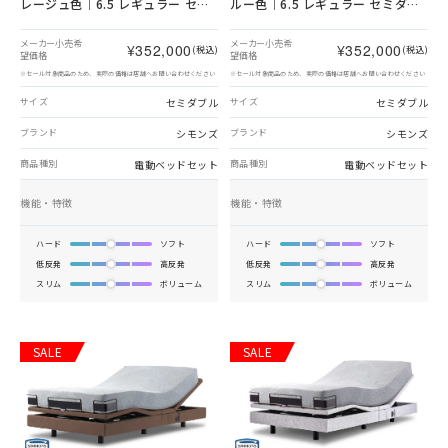
レージュ色｜6.5 レギュラー セミ
ルー色｜6.5 レギュラー セミダブ
ダブル
ル
メーカー小売希
メーカー小売希
¥352,000
¥352,000
(税込)
(税込)
望価格
望価格
※セール対象商品のため、実際の価格は店舗へお問い合わせください
※セール対象商品のため、実際の価格は店舗へお問い合わせください
セミダブル
セミダブル
サイズ
サイズ
シモンズ
シモンズ
ブランド
ブランド
電動ベッドセット
電動ベッドセット
商品種別
商品種別
機能・特徴
機能・特徴
ハード
ソフト
ハード
ソフト
低反発
高反発
低反発
高反発
スリム
ボリューム
スリム
ボリューム
SALE
SALE