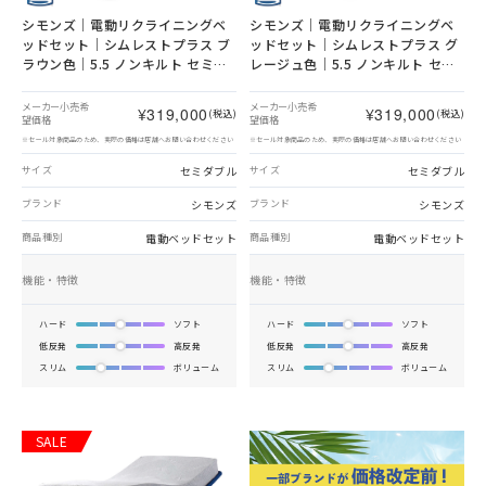
シモンズ｜電動リクライニングベ
シモンズ｜電動リクライニングベ
ッドセット｜シムレストプラス ブ
ッドセット｜シムレストプラス グ
ラウン色｜5.5 ノンキルト セミダ
レージュ色｜5.5 ノンキルト セミ
ブル
ダブル
メーカー小売希
メーカー小売希
¥319,000
¥319,000
(税込)
(税込)
望価格
望価格
※セール対象商品のため、実際の価格は店舗へお問い合わせください
※セール対象商品のため、実際の価格は店舗へお問い合わせください
セミダブル
セミダブル
サイズ
サイズ
シモンズ
シモンズ
ブランド
ブランド
電動ベッドセット
電動ベッドセット
商品種別
商品種別
機能・特徴
機能・特徴
ハード
ソフト
ハード
ソフト
低反発
高反発
低反発
高反発
スリム
ボリューム
スリム
ボリューム
SALE