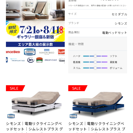
望価格
※セール対象商品のため、実際の価格は店舗へお問い合わせください
セミダブル
サイズ
シモンズ
ブランド
電動ベッドセット
商品種別
機能・特徴
ハード
ソフト
低反発
高反発
スリム
ボリューム
SALE
SALE
シモンズ｜電動リクライニングベ
シモンズ｜電動リクライニングベ
ッドセット｜シムレストプラス グ
ッドセット｜シムレストプラス ブ