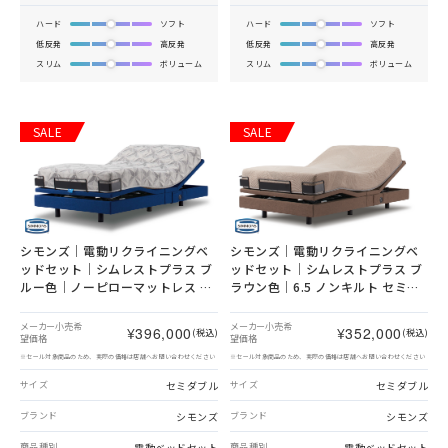
ハード
ソフト
ハード
ソフト
低反発
高反発
低反発
高反発
スリム
ボリューム
スリム
ボリューム
SALE
SALE
シモンズ｜電動リクライニングベ
シモンズ｜電動リクライニングベ
ッドセット｜シムレストプラス ブ
ッドセット｜シムレストプラス ブ
ルー色｜ノーピローマットレス セ
ラウン色｜6.5 ノンキルト セミダ
ミダブル
ブル
メーカー小売希
メーカー小売希
¥396,000
¥352,000
(税込)
(税込)
望価格
望価格
※セール対象商品のため、実際の価格は店舗へお問い合わせください
※セール対象商品のため、実際の価格は店舗へお問い合わせください
セミダブル
セミダブル
サイズ
サイズ
シモンズ
シモンズ
ブランド
ブランド
電動ベッドセット
電動ベッドセット
商品種別
商品種別