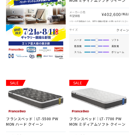
MON ミディアムソフト クイーン
メーカー小売
¥402,600
(税込)
希望価格
※セール対象商品のため、実際の価格は店舗へお問い合わせください
クイーン
サイズ
ハード
ソフト
低反発
高反発
スリム
ボリューム
SALE
SALE
フランスベッド｜LT-5500 PW
フランスベッド｜LT-7700 PW
MON ハード クイーン
MON ミディアムソフト クイーン