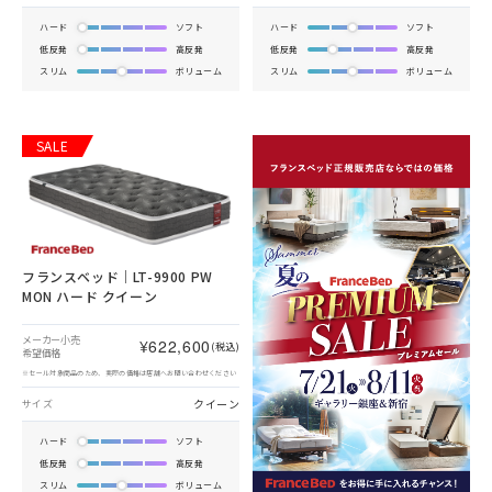
ハード
ソフト
ハード
ソフト
低反発
高反発
低反発
高反発
スリム
ボリューム
スリム
ボリューム
SALE
フランスベッド｜LT-9900 PW
MON ハード クイーン
メーカー小売
¥622,600
(税込)
希望価格
※セール対象商品のため、実際の価格は店舗へお問い合わせください
クイーン
サイズ
ハード
ソフト
低反発
高反発
スリム
ボリューム