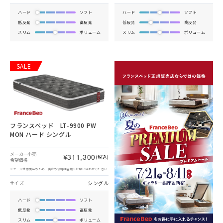
ハード
ソフト
ハード
ソフト
低反発
高反発
低反発
高反発
スリム
ボリューム
スリム
ボリューム
SALE
フランスベッド｜LT-9900 PW
MON ハード シングル
メーカー小売
¥311,300
(税込)
希望価格
※セール対象商品のため、実際の価格は店舗へお問い合わせください
シングル
サイズ
ハード
ソフト
低反発
高反発
スリム
ボリューム