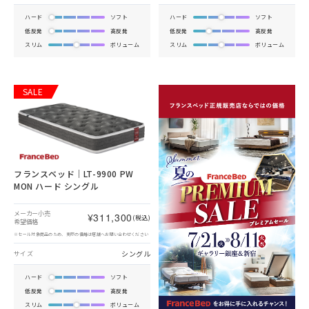
ハード
ソフト
ハード
ソフト
低反発
高反発
低反発
高反発
スリム
ボリューム
スリム
ボリューム
SALE
フランスベッド｜LT-9900 PW
MON ハード シングル
メーカー小売
¥311,300
(税込)
希望価格
※セール対象商品のため、実際の価格は店舗へお問い合わせください
シングル
サイズ
ハード
ソフト
低反発
高反発
スリム
ボリューム