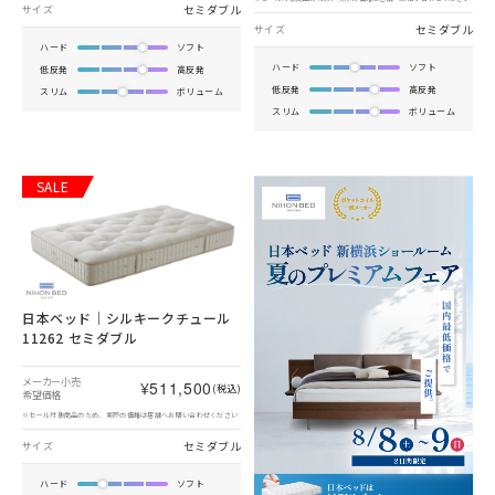
セミダブル
サイズ
セミダブル
サイズ
ハード
ソフト
ハード
ソフト
低反発
高反発
低反発
高反発
スリム
ボリューム
スリム
ボリューム
SALE
日本ベッド｜シルキークチュール
11262 セミダブル
メーカー小売
¥511,500
(税込)
希望価格
※セール対象商品のため、実際の価格は店舗へお問い合わせください
セミダブル
サイズ
ハード
ソフト