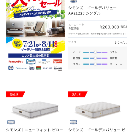
シモンズ｜ゴールデバリュー
AA21223 シングル
メーカー小売
¥209,000
(税込)
希望価格
※セール対象商品のため、実際の価格は店舗へお問い合わせください
シングル
サイズ
ハード
ソフト
低反発
高反発
スリム
ボリューム
SALE
SALE
シモンズ｜ニューフィット ピロー
シモンズ｜ゴールデンバリュー ピ