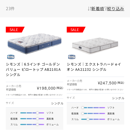
23
件
新着順
絞り込み
SALE
SALE
シモンズ｜6.5インチ ゴールデン
シモンズ｜エクストラハード eイ
バリュー ピロートップ AB2101A
オン AA21232 シングル
シングル
メーカー小売
¥247,500
(税込)
希望価格
メーカー小売
¥198,000
(税込)
希望価格
※セール対象商品のため、実際の価格は店舗へお問い合わせください
※セール対象商品のため、実際の価格は店舗へお問い合わせください
シングル
サイズ
シングル
サイズ
ハード
ソフト
ハード
ソフト
低反発
高反発
低反発
高反発
スリム
ボリューム
スリム
ボリューム