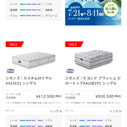
ハード
ソフト
低反発
高反発
スリム
ボリューム
SALE
SALE
シモンズ｜カスタムロイヤル
シモンズ｜ビヨンド プラッシュ ピ
AA21021 シングル
ロートップAA21B1P1 シングル
メーカー小売
メーカー小売
¥412,500
¥500,500
(税込)
(税込)
希望価格
希望価格
※セール対象商品のため、実際の価格は店舗へお問い合わせください
※セール対象商品のため、実際の価格は店舗へお問い合わせください
シングル
シングル
サイズ
サイズ
ハード
ソフト
ハード
ソフト
低反発
高反発
低反発
高反発