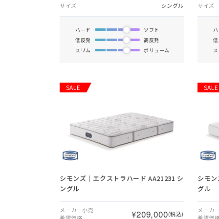
サイズ
シングル
サイズ
ハード
ソフト
ハ
低反発
高反発
低
スリム
ボリューム
ス
SALE
SALE
シモンズ｜エクストラハード AA21231 シ
シモン
ングル
グル
メーカー小売
メーカ
¥209,000
(税込)
希望価格
希望価