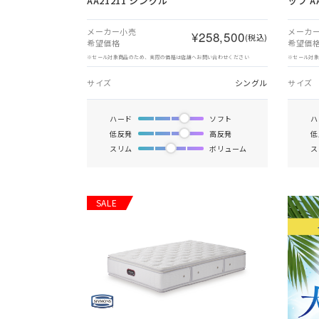
AA21211 シングル
ップ A
メーカー小売
メーカ
¥258,500
(税込)
希望価格
希望価
※セール対象商品のため、実際の価格は店舗へお問い合わせください
※セール対
サイズ
シングル
サイズ
ハード
ソフト
ハ
低反発
高反発
低
スリム
ボリューム
ス
SALE