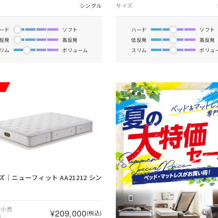
シングル
サイズ
ード
ソフト
ハード
ソフト
反発
高反発
低反発
高反発
リム
ボリューム
スリム
ボリュ
ズ｜ニューフィット AA21212 シン
ー小売
¥209,000
(税込)
格