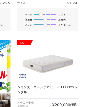
シングル
サイズ
シングル
ハード
ソフト
低反発
高反発
ーム
スリム
ボリューム
SALE
シモンズ｜ゴールデバリュー AA21223 シ
ングル
メーカー小売
¥209,000
(税込)
希望価格