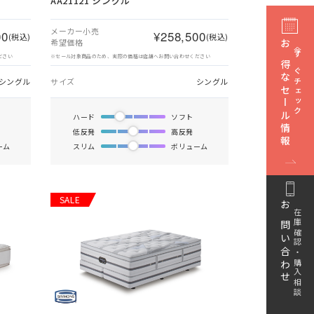
AA21121 シングル
メーカー小売
00
¥258,500
(税込)
(税込)
希望価格
お得なセール情報
今すぐチェック
ださい
※セール対象商品のため、実際の価格は店舗へお問い合わせください
シングル
サイズ
シングル
ハード
ソフト
低反発
高反発
ーム
スリム
ボリューム
SALE
お問い合わせ
在庫確認・購入相談