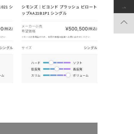
21 シ
シモンズ｜ビヨンド プラッシュ ピロート
ップAA21B1P1 シングル
メーカー小売
00
¥500,500
(税込)
(税込)
希望価格
ださい
※セール対象商品のため、実際の価格は店舗へお問い合わせください
シングル
サイズ
シングル
ハード
ソフト
低反発
高反発
ーム
スリム
ボリューム