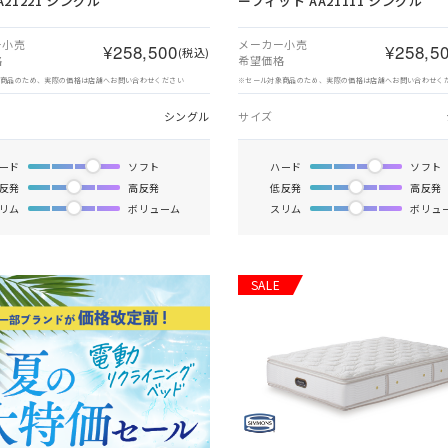
A21221 シングル
ーフィット AA21111 シングル
ー小売
メーカー小売
¥258,500
¥258,5
(税込)
格
希望価格
象商品のため、実際の価格は店舗へお問い合わせください
※セール対象商品のため、実際の価格は店舗へお問い合わせく
シングル
サイズ
ード
ソフト
ハード
ソフト
反発
高反発
低反発
高反発
リム
ボリューム
スリム
ボリュ
SALE