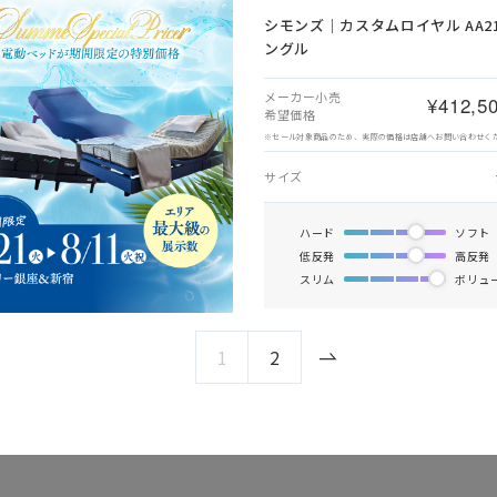
シモンズ｜カスタムロイヤル AA210
ングル
メーカー小売
¥412,5
希望価格
※セール対象商品のため、実際の価格は店舗へお問い合わせく
サイズ
ハード
ソフト
低反発
高反発
スリム
ボリュ
1
2