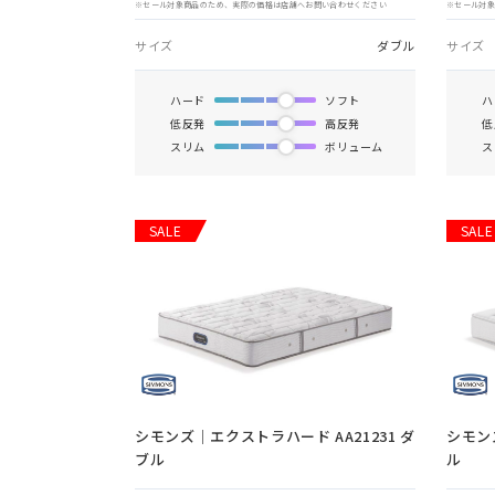
※セール対象商品のため、実際の価格は店舗へお問い合わせください
※セール対
サイズ
ダブル
サイズ
ハード
ソフト
ハ
低反発
高反発
低
スリム
ボリューム
ス
SALE
SALE
シモンズ｜エクストラハード AA21231 ダ
シモン
ブル
ル