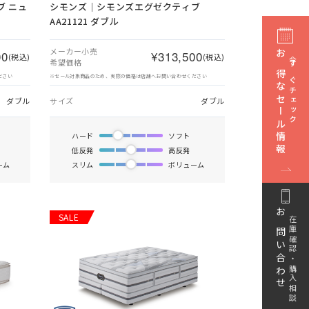
 ニュ
シモンズ｜シモンズエグゼクティブ
AA21121 ダブル
メーカー小売
00
¥313,500
(税込)
(税込)
お得なセール情報
今すぐチェック
希望価格
ださい
※セール対象商品のため、実際の価格は店舗へお問い合わせください
ダブル
サイズ
ダブル
ハード
ソフト
低反発
高反発
ーム
スリム
ボリューム
SALE
お問い合わせ
在庫確認・購入相談