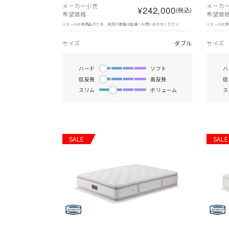
メーカー小売
メーカ
¥242,000
(税込)
希望価格
希望価
※セール対象商品のため、実際の価格は店舗へお問い合わせください
※セール対
サイズ
ダブル
サイズ
ハード
ソフト
ハ
低反発
高反発
低
スリム
ボリューム
ス
SALE
SALE