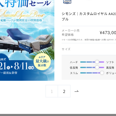
シモンズ｜カスタムロイヤル AA210
ブル
メーカー小売
¥473,0
希望価格
※セール対象商品のため、実際の価格は店舗へお問い合わせく
サイズ
ハード
ソフト
低反発
高反発
スリム
ボリュ
1
2