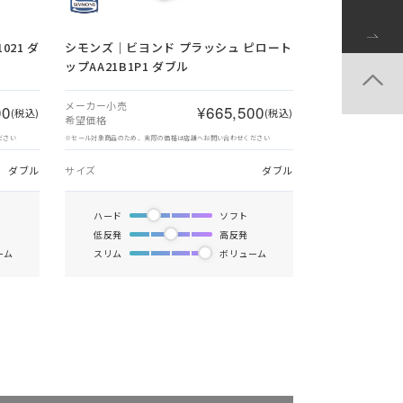
21 ダ
シモンズ｜ビヨンド プラッシュ ピロート
ップAA21B1P1 ダブル
メーカー小売
00
¥665,500
(税込)
(税込)
希望価格
ださい
※セール対象商品のため、実際の価格は店舗へお問い合わせください
ダブル
サイズ
ダブル
ハード
ソフト
低反発
高反発
ーム
スリム
ボリューム