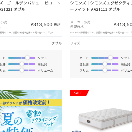
ズ｜ゴールデンバリュー ピロート
シモンズ｜シモンズエグゼクティブ
A21221 ダブル
ーフィット AA21111 ダブル
ー小売
メーカー小売
¥313,500
¥313,5
(税込)
格
希望価格
象商品のため、実際の価格は店舗へお問い合わせください
※セール対象商品のため、実際の価格は店舗へお問い合わせく
ダブル
サイズ
ード
ソフト
ハード
ソフト
反発
高反発
低反発
高反発
リム
ボリューム
スリム
ボリュ
SALE