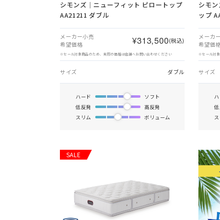
シモンズ｜ニューフィット ピロートップ
シモン
AA21211 ダブル
ップ A
メーカー小売
メーカ
¥313,500
(税込)
希望価格
希望価
※セール対象商品のため、実際の価格は店舗へお問い合わせください
※セール対
サイズ
ダブル
サイズ
ハード
ソフト
ハ
低反発
高反発
低
スリム
ボリューム
ス
SALE