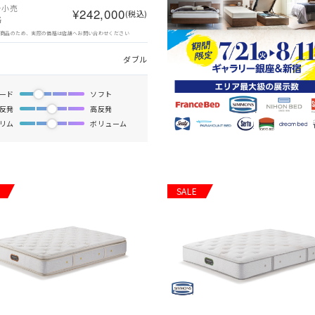
ー小売
¥242,000
(税込)
格
象商品のため、実際の価格は店舗へお問い合わせください
ダブル
ード
ソフト
反発
高反発
リム
ボリューム
SALE