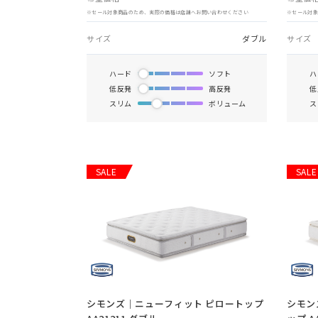
※セール対象商品のため、実際の価格は店舗へお問い合わせください
※セール対
サイズ
ダブル
サイズ
ハード
ソフト
ハ
低反発
高反発
低
スリム
ボリューム
ス
SALE
SALE
シモンズ｜ニューフィット ピロートップ
シモン