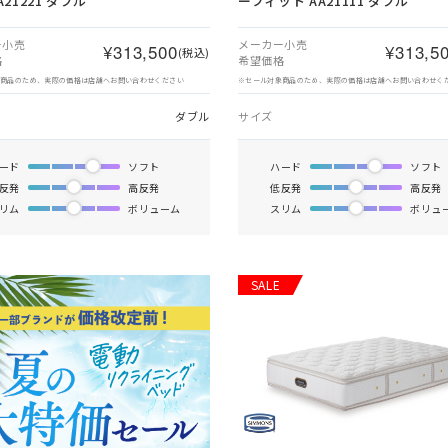
A21221 ダブル
ーフィット AA21111 ダブル
ー小売
メーカー小売
¥313,500
¥313,5
(税込)
格
希望価格
象商品のため、実際の価格は店舗へお問い合わせください
※セール対象商品のため、実際の価格は店舗へお問い合わせく
ダブル
サイズ
ード
ソフト
ハード
ソフト
反発
高反発
低反発
高反発
リム
ボリューム
スリム
ボリュ
SALE