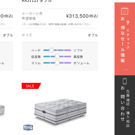
AA21121 ダブル
メーカー小売
00
¥313,500
(税込)
(税込)
希望価格
お得なセール情報
今すぐチェック
ださい
※セール対象商品のため、実際の価格は店舗へお問い合わせください
ダブル
サイズ
ダブル
ハード
ソフト
低反発
高反発
ーム
スリム
ボリューム
SALE
お問い合わせ
在庫確認・購入相談