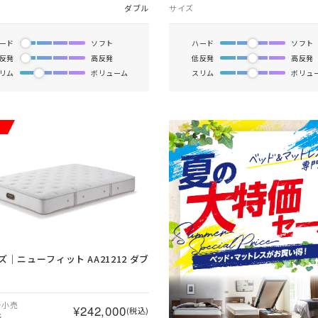
ダブル
サイズ
ード
ソフト
ハード
ソフト
反発
高反発
低反発
高反発
リム
ボリューム
スリム
ボリュ
ズ｜ニューフィット AA21212 ダブ
ー小売
¥242,000
(税込)
格