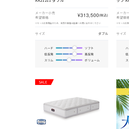
AA21211 ダブル
ップ A
メーカー小売
メーカ
¥313,500
(税込)
希望価格
希望価
※セール対象商品のため、実際の価格は店舗へお問い合わせください
※セール対
サイズ
ダブル
サイズ
ハード
ソフト
ハ
低反発
高反発
低
スリム
ボリューム
ス
SALE