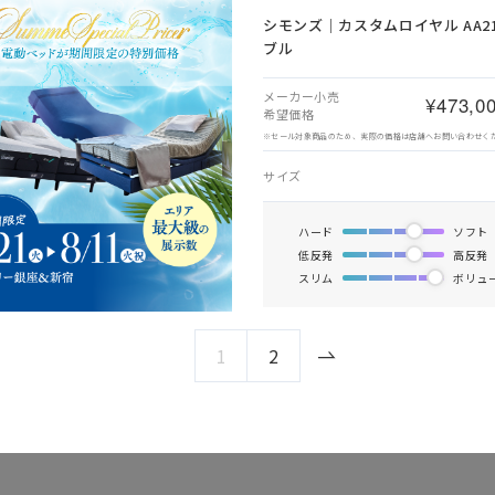
シモンズ｜カスタムロイヤル AA210
ブル
メーカー小売
¥473,0
希望価格
※セール対象商品のため、実際の価格は店舗へお問い合わせく
サイズ
ハード
ソフト
低反発
高反発
スリム
ボリュ
1
2