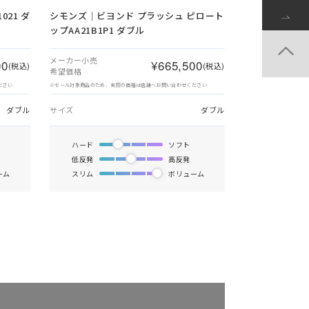
21 ダ
シモンズ｜ビヨンド プラッシュ ピロート
ップAA21B1P1 ダブル
メーカー小売
00
¥665,500
(税込)
(税込)
希望価格
ださい
※セール対象商品のため、実際の価格は店舗へお問い合わせください
ダブル
サイズ
ダブル
ハード
ソフト
低反発
高反発
ーム
スリム
ボリューム