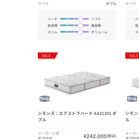
サイズ
ダブル
サイズ
ハード
ソフト
ハ
低反発
高反発
低
スリム
ボリューム
ス
SALE
SALE
シモンズ｜エクストラハード AA21231 ダ
シモン
ブル
ル
メーカー小売
メーカ
¥242,000
(税込)
希望価格
希望価