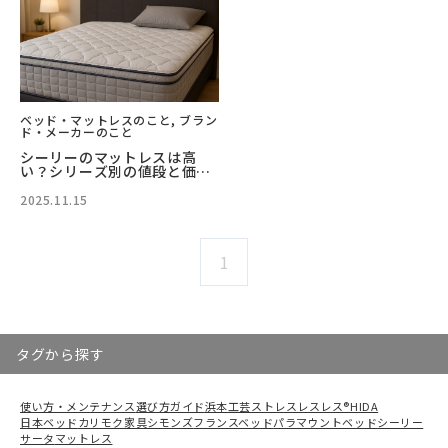
ベッド・マットレスのこと, ブラン
ド・メーカーのこと
シーリーのマットレスは高
い？シリーズ別の値段と価格
に見合う価値を徹底解説
2025.11.15
1
タグから探す
使い方・メンテナンス
選び方ガイド
浜本工芸
ストレスレスレス®
HIDA
日本ベッド
カリモク家具
シモンズ
フランスベッド
パラマウントベッド
シーリー
サータ
マットレス