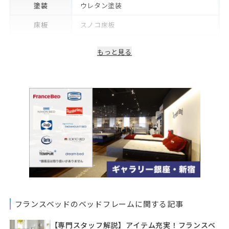
塗装
ウレタン塗装
床板
スノコ床板
生産国/製造国
日本
もっと見る
2年※モーター等稼働部品・電気・照明部
保証期間
品は1年
備考
コンセント付き
フランスベッドのベッドフレームに関する記事
【専門スタッフ解説】アイテム充実！フランスベ