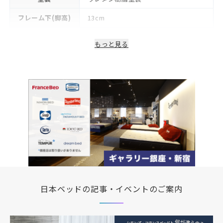
フレーム下(脚高)
13cm
生産国/製造国
日本
もっと見る
保証期間
2年
日本ベッドの記事・イベントのご案内