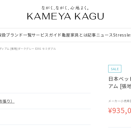
取扱ブランド一覧
サービスガイド
亀屋家具とは
記事
ニュース
Stressl
ディアム [張地]ダークグレー E391 セミダブル
SALE
日本ベッド
アム [張
布張り）
メーカー小売希
¥935,