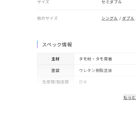
サイズ
セミダブル
他のサイズ
シングル
/
ダブル
スペック情報
主材
タモ材・タモ突板
塗装
ウレタン樹脂塗装
生産国/製造国
日本
保証期間
2年
もっと