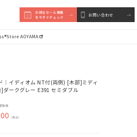
お得なセール情報

お問い合わせ
を今すぐチェック
ess®︎Store AOYAMA
｜イディオム NT付(両側) [木部]ミディ
地]ダークグレー E391 セミダブル
望価格
000
（税込）