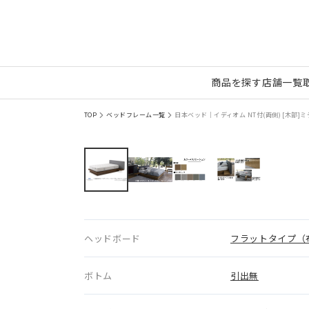
商品を探す
店舗一覧
TOP
ベッドフレーム一覧
日本ベッド｜イディオム NT付(両側) [木部]ミ
ヘッドボード
フラットタイプ（
ボトム
引出無