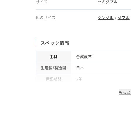
サイズ
セミダブル
他のサイズ
シングル
/
ダブル
スペック情報
主材
合成皮革
生産国/製造国
日本
保証期間
2年
もっと