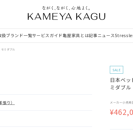
取扱ブランド一覧
サービスガイド
亀屋家具とは
記事
ニュース
Stressl
1 セミダブル
SALE
日本ベッド
ミダブル
革張り）
メーカー小売希
¥462,