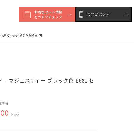
お得なセール情報

お問い合わせ
を今すぐチェック
ess®︎Store AOYAMA
｜マジェスティー ブラック色 E681 セ
望価格
000
（税込）