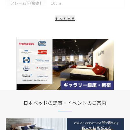
フレーム下(脚高)
10cm
生産国/製造国
日本
もっと見る
保証期間
2年
日本ベッドの記事・イベントのご案内