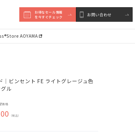
お得なセール情報

お問い合わせ
を今すぐチェック
ess®︎Store AOYAMA
ド｜ビンセント FE ライトグレージュ色
ングル
望価格
000
（税込）