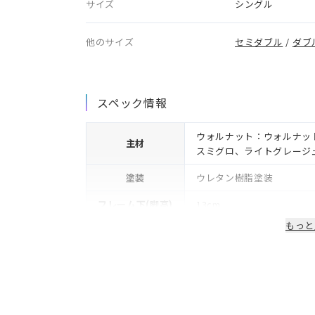
サイズ
シングル
他のサイズ
セミダブル
/
ダブ
スペック情報
ウォルナット：ウォルナッ
主材
スミグロ、ライトグレージ
塗装
ウレタン樹脂塗装
フレーム下(脚高)
13cm
もっと
生産国/製造国
日本
保証期間
2年