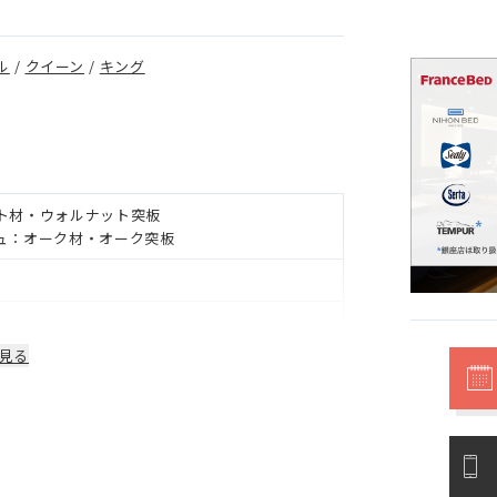
ル
/
クイーン
/
キング
ト材・ウォルナット突板
ュ：オーク材・オーク突板
見る