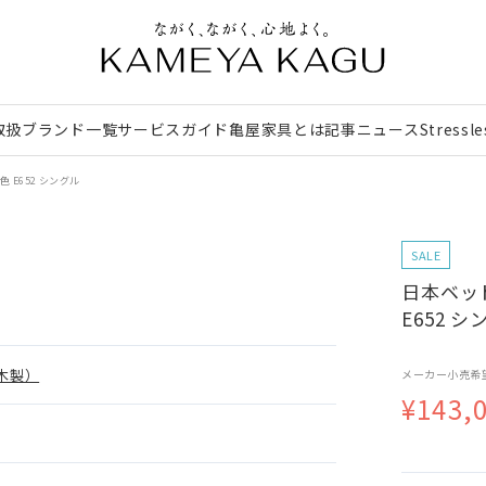
取扱ブランド一覧
サービスガイド
亀屋家具とは
記事
ニュース
Stressl
 E652 シングル
SALE
日本ベッ
E652 シ
木製）
メーカー小売希
¥143,