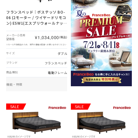
フランスベッド｜ボステッソ BO-
06 (2モーター / ワイヤードリモコ
ン) ESW1(エスプリウォールナッ
ト1)色 ダブル
メーカー小売希
¥1,034,000
(税込)
望価格
※セール対象商品のため、実際の価格は店舗へお問い合わせください
ダブル
サイズ
フランスベッド
ブランド
電動フレーム
商品種別
機能・特徴
SALE
SALE