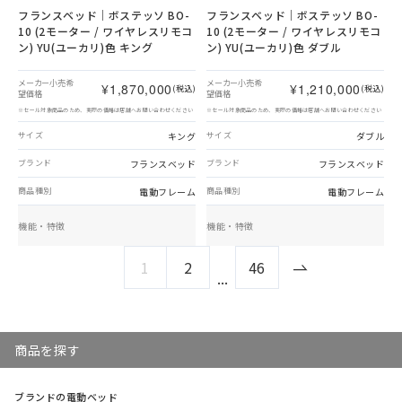
フランスベッド｜ボステッソ BO-
フランスベッド｜ボステッソ BO-
10 (2モーター / ワイヤレスリモコ
10 (2モーター / ワイヤレスリモコ
ン) YU(ユーカリ)色 キング
ン) YU(ユーカリ)色 ダブル
メーカー小売希
メーカー小売希
¥1,870,000
¥1,210,000
(税込)
(税込)
望価格
望価格
※セール対象商品のため、実際の価格は店舗へお問い合わせください
※セール対象商品のため、実際の価格は店舗へお問い合わせください
キング
ダブル
サイズ
サイズ
フランスベッド
フランスベッド
ブランド
ブランド
電動フレーム
電動フレーム
商品種別
商品種別
機能・特徴
機能・特徴
1
2
46
...
商品を探す
ブランドの電動ベッド