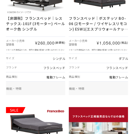
【非課税】
フランスベッド｜レス
フランスベッド｜ボステッソ BO-
テックス-101F (3モーター) ペール
06 (2モーター / ワイヤレスリモコ
オーク色 シングル
ン) ESW1(エスプリウォールナッ
ト1)色 ダブル
メーカー小売希
メーカー小売希
¥260,000
¥1,056,000
(非課税)
(税込)
望価格
望価格
※セール対象商品のため、実際の価格は店舗へお問い合わせください
※セール対象商品のため、実際の価格は店舗へお問い合わせください
シングル
ダブル
サイズ
サイズ
フランスベッド
フランスベッド
ブランド
ブランド
電動フレーム
電動フレーム
商品種別
商品種別
機能・特徴
機能・特徴
SALE