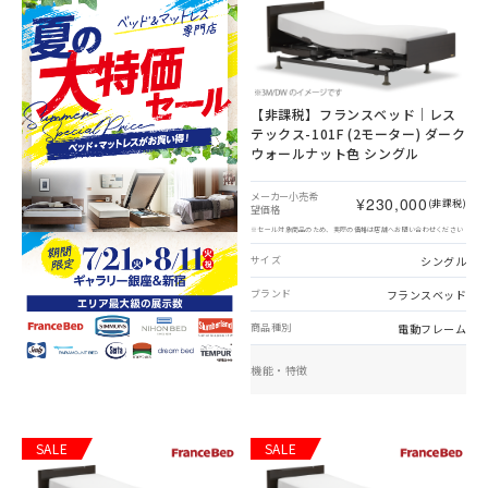
【非課税】
フランスベッド｜レス
テックス-101F (2モーター) ダーク
ウォールナット色 シングル
メーカー小売希
¥230,000
(非課税)
望価格
※セール対象商品のため、実際の価格は店舗へお問い合わせください
シングル
サイズ
フランスベッド
ブランド
電動フレーム
商品種別
機能・特徴
SALE
SALE