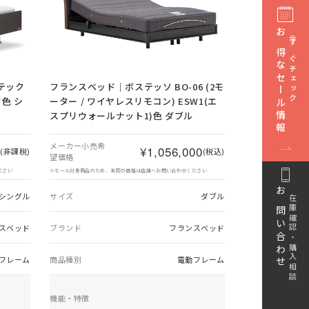
お得なセール情報
今すぐチェック
テック
フランスベッド｜ボステッソ BO-06 (2モ
ク色 シ
ーター / ワイヤレスリモコン) ESW1(エ
スプリウォールナット1)色 ダブル
メーカー小売希
0
¥1,056,000
(非課税)
(税込)
望価格
ださい
※セール対象商品のため、実際の価格は店舗へお問い合わせください
シングル
サイズ
ダブル
お問い合わせ
在庫確認・購入相談
スベッド
ブランド
フランスベッド
フレーム
商品種別
電動フレーム
機能・特徴