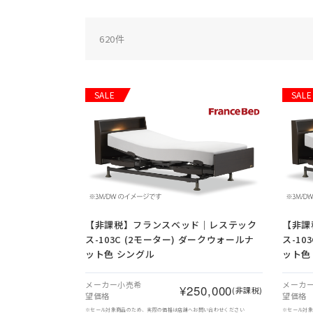
620
件
SALE
SALE
【非課税】
フランスベッド｜レステック
【非課
ス-103C (2モーター) ダークウォールナ
ス-10
ット色 シングル
ット色
メーカー小売希
メーカ
¥250,000
(非課税)
望価格
望価格
※セール対象商品のため、実際の価格は店舗へお問い合わせください
※セール対