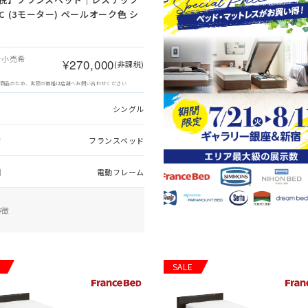
2C (3モーター) ペールオーク色 シ
ー小売希
¥270,000
(非課税)
象商品のため、実際の価格は店舗へお問い合わせください
シングル
ド
フランスベッド
別
電動フレーム
特徴
SALE