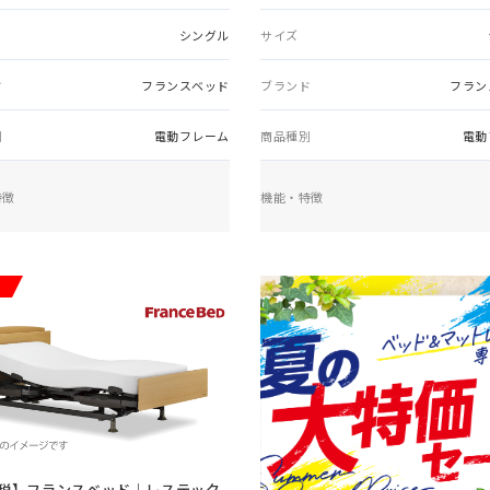
シングル
サイズ
ド
フランスベッド
ブランド
フラン
別
電動フレーム
商品種別
電動
特徴
機能・特徴
税】
フランスベッド｜レステック