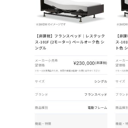
【非課税】
フランスベッド｜レステック
【非課
ス-101F (2モーター) ペールオーク色 シ
ス-10
ングル
ト色 
メーカー小売希
メーカ
¥230,000
(非課税)
望価格
望価格
※セール対象商品のため、実際の価格は店舗へお問い合わせください
※セール対
サイズ
シングル
サイズ
ブランド
フランスベッド
ブラン
商品種別
電動フレーム
商品種
機能・特徴
機能・