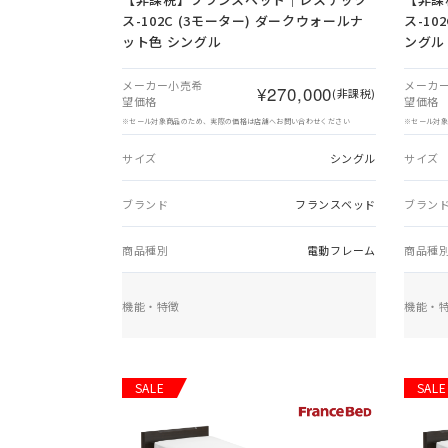
ス-102C (3モーター) ダークウォールナ
ス-10
ット色 シングル
ングル
メーカー小売希
メーカ
¥270,000
(非課税)
望価格
望価格
※セール対象商品のため、実際の価格は店舗へお問い合わせください
※セール対
サイズ
シングル
サイズ
ブランド
フランスベッド
ブラン
商品種別
電動フレーム
商品種
機能・特徴
機能・
SALE
SALE