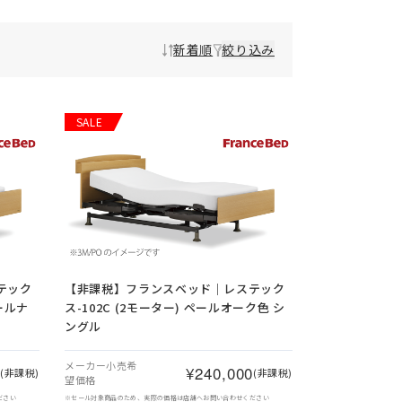
新着順
絞り込み
SALE
テック
【非課税】
フランスベッド｜レステック
ォールナ
ス-102C (2モーター) ペールオーク色 シ
ングル
メーカー小売希
0
¥240,000
(非課税)
(非課税)
望価格
ださい
※セール対象商品のため、実際の価格は店舗へお問い合わせください