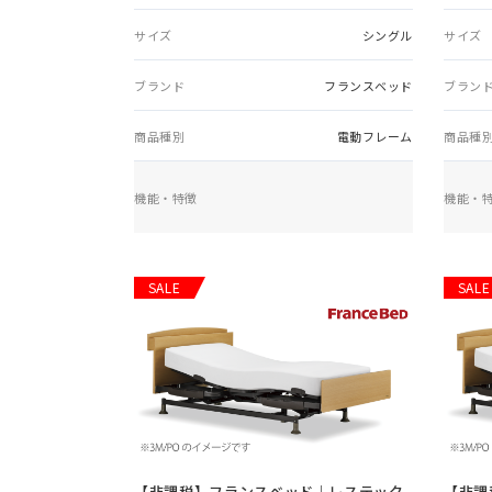
サイズ
シングル
サイズ
ブランド
フランスベッド
ブラン
商品種別
電動フレーム
商品種
機能・特徴
機能・
SALE
SALE
【非課税】
フランスベッド｜レステック
【非課