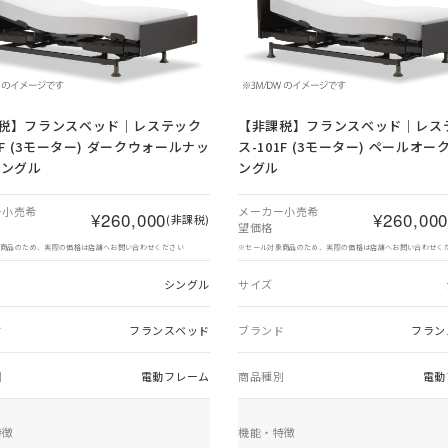
税】
フランスベッド｜レステック
【非課税】
フランスベッド｜レス
1F (3モーター) ダークウォールナッ
ス-101F (3モーター) ペールオー
シングル
ングル
ー小売希
メーカー小売希
¥260,000
¥260,00
(非課税)
望価格
象商品のため、実際の価格は店舗へお問い合わせください
※セール対象商品のため、実際の価格は店舗へお問い合わせく
シングル
サイズ
ド
フランスベッド
ブランド
フラン
別
電動フレーム
商品種別
電動
特徴
機能・特徴