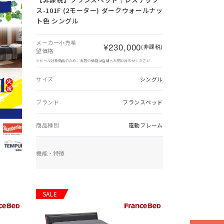
ス-101F (2モーター) ダークウォールナッ
ト色 シングル
メーカー小売希
¥230,000
(非課税)
望価格
※セール対象商品のため、実際の価格は店舗へお問い合わせください
サイズ
シングル
ブランド
フランスベッド
商品種別
電動フレーム
機能・特徴
SALE