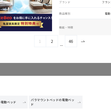
ブランド
フラン
商品種別
電動
機能・特徴
1
2
46
...
パラマウントベッドの電動ベッ
の電動ベッド
ド