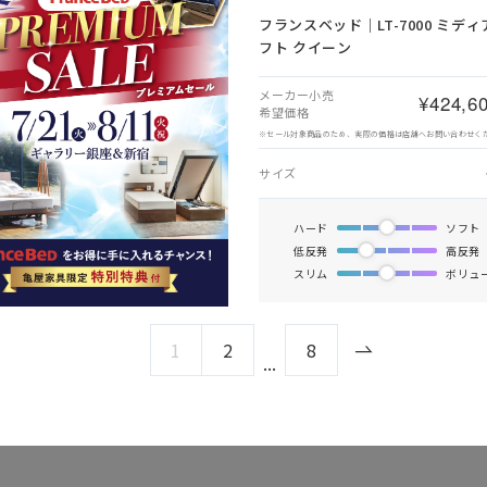
フランスベッド｜LT-7000 ミデ
フト クイーン
メーカー小売
¥424,6
希望価格
※セール対象商品のため、実際の価格は店舗へお問い合わせく
サイズ
ハード
ソフト
低反発
高反発
スリム
ボリュ
1
2
8
...