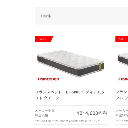
108
件
SALE
SALE
フランスベッド｜LT-5000 ミディアムソ
フラン
フト クイーン
フト 
メーカー小売
メーカ
¥314,600
(税込)
希望価格
希望価
※セール対象商品のため、実際の価格は店舗へお問い合わせください
※セール対