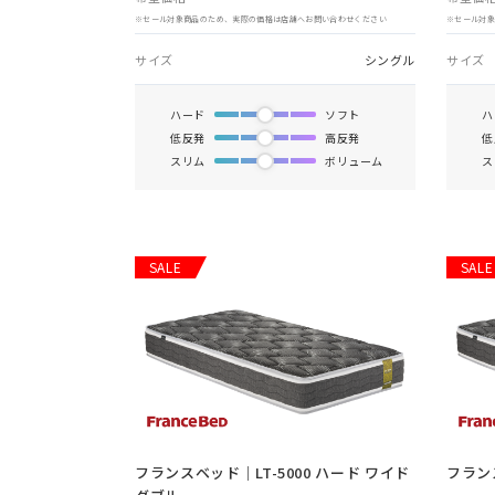
※セール対象商品のため、実際の価格は店舗へお問い合わせください
※セール対
サイズ
シングル
サイズ
ハード
ソフト
ハ
低反発
高反発
低
スリム
ボリューム
ス
SALE
SALE
フランスベッド｜LT-5000 ハード ワイド
フランス