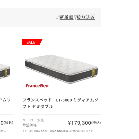
新着順
絞り込み
SALE
ィアムソ
フランスベッド｜LT-5000 ミディアムソ
フト セミダブル
メーカー小売
00
¥179,300
(税込)
(税込)
希望価格
ださい
※セール対象商品のため、実際の価格は店舗へお問い合わせください