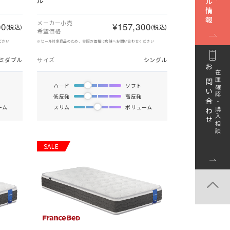
ル
メーカー小売
00
¥157,300
(税込)
(税込)
希望価格
ださい
※セール対象商品のため、実際の価格は店舗へお問い合わせください
ミダブル
サイズ
シングル
お問い合わせ
在庫確認・購入相談
ハード
ソフト
低反発
高反発
ーム
スリム
ボリューム
SALE