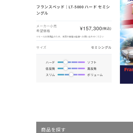
フランスベッド｜LT-5000 ハード セミシ
ングル
メーカー小売
¥157,300
(税込)
希望価格
※セール対象商品のため、実際の価格は店舗へお問い合わせください
サイズ
セミシングル
ハード
ソフト
低反発
高反発
スリム
ボリューム
商品を探す