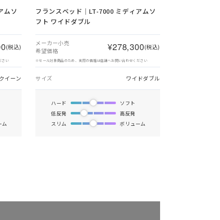
ィアムソ
フランスベッド｜LT-7000 ミディアムソ
フト ワイドダブル
メーカー小売
00
¥278,300
(税込)
(税込)
希望価格
ださい
※セール対象商品のため、実際の価格は店舗へお問い合わせください
クイーン
サイズ
ワイドダブル
ハード
ソフト
低反発
高反発
ーム
スリム
ボリューム