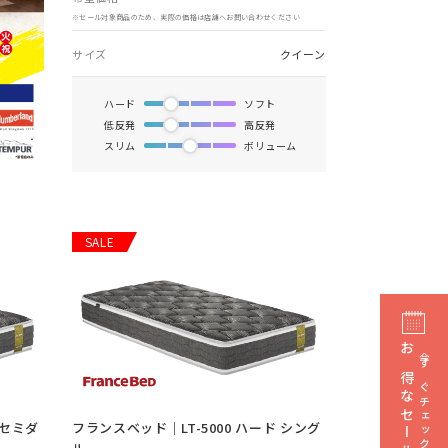
※セール対象商品のため、実際の価格は店舗へお問い合わせください
サイズ
クイーン
ハード
ソフト
低反発
高反発
スリム
ボリューム
SALE
お得なセール情報
今すぐチェック
 セミダ
フランスベッド｜LT-5000 ハード シング