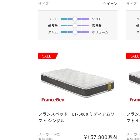
サイズ
クイーン
サイズ
ハード
ソフト
ハ
低反発
高反発
低
スリム
ボリューム
ス
SALE
SALE
フランスベッド｜LT-5000 ミディアムソ
フラン
フト シングル
フト 
メーカー小売
メーカ
¥157,300
(税込)
希望価格
希望価