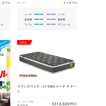
ダブル
サイズ
セミダブル
ハード
ソフト
低反発
高反発
ーム
スリム
ボリューム
SALE
フランスベッド｜LT-5000 ハード クイー
ン
メーカー小売
¥314,600
(税込)
希望価格