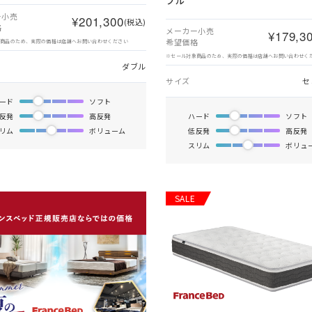
ブル
ー小売
¥201,300
(税込)
格
メーカー小売
¥179,3
希望価格
象商品のため、実際の価格は店舗へお問い合わせください
※セール対象商品のため、実際の価格は店舗へお問い合わせく
ダブル
サイズ
セ
ード
ソフト
反発
高反発
ハード
ソフト
リム
ボリューム
低反発
高反発
スリム
ボリュ
SALE