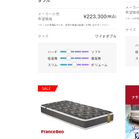
ダブル
メーカ
希望価
メーカー小売
¥223,300
(税込)
希望価格
※セール対
※セール対象商品のため、実際の価格は店舗へお問い合わせください
サイズ
サイズ
ワイドダブル
ハ
ハード
ソフト
低
低反発
高反発
ス
スリム
ボリューム
SALE