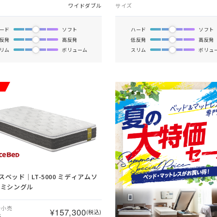
ワイドダブル
サイズ
ード
ソフト
ハード
ソフト
反発
高反発
低反発
高反発
リム
ボリューム
スリム
ボリュ
スベッド｜LT-5000 ミディアムソ
セミシングル
ー小売
¥157,300
(税込)
格