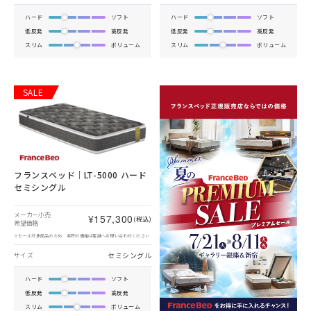
ハード
ソフト
ハード
ソフト
低反発
高反発
低反発
高反発
スリム
ボリューム
スリム
ボリューム
SALE
フランスベッド｜LT-5000 ハード
セミシングル
メーカー小売
¥157,300
(税込)
希望価格
※セール対象商品のため、実際の価格は店舗へお問い合わせください
セミシングル
サイズ
ハード
ソフト
低反発
高反発
スリム
ボリューム