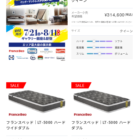
クイーン
メーカー小売
¥314,600
(税込)
希望価格
※セール対象商品のため、実際の価格は店舗へお問い合わせください
クイーン
サイズ
ハード
ソフト
低反発
高反発
スリム
ボリューム
SALE
SALE
フランスベッド｜LT-5000 ハード
フランスベッド｜LT-5000 ハード
ワイドダブル
ダブル