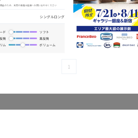
象商品のため、実際の価格は店舗へお問い合わせください
シングルロング
ード
ソフト
反発
高反発
リム
ボリューム
1