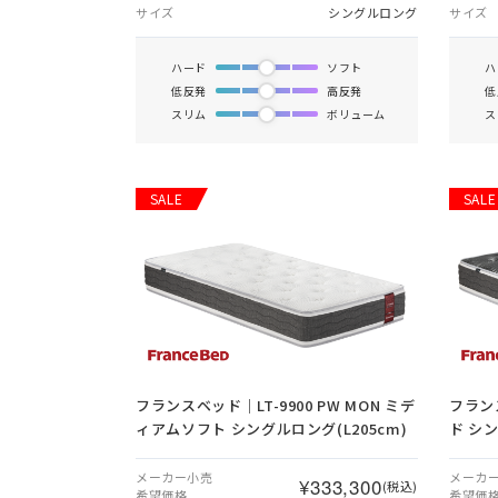
サイズ
シングルロング
サイズ
ハード
ソフト
ハ
低反発
高反発
低
スリム
ボリューム
ス
SALE
SALE
フランスベッド｜LT-9900 PW MON ミデ
フランス
ィアムソフト シングルロング(L205cm)
ド シン
メーカー小売
メーカ
¥333,300
(税込)
希望価格
希望価