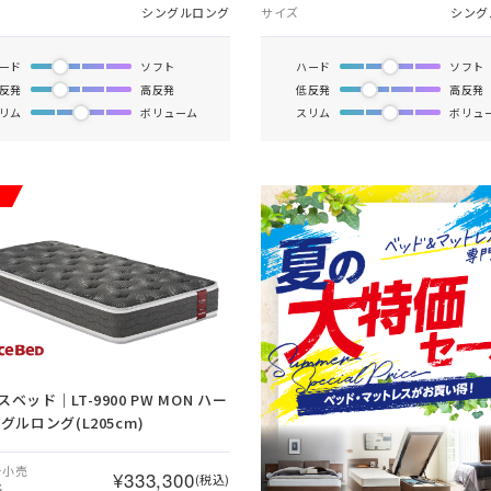
シングルロング
サイズ
シング
ード
ソフト
ハード
ソフト
反発
高反発
低反発
高反発
リム
ボリューム
スリム
ボリュ
ベッド｜LT-9900 PW MON ハー
グルロング(L205cm)
ー小売
¥333,300
(税込)
格