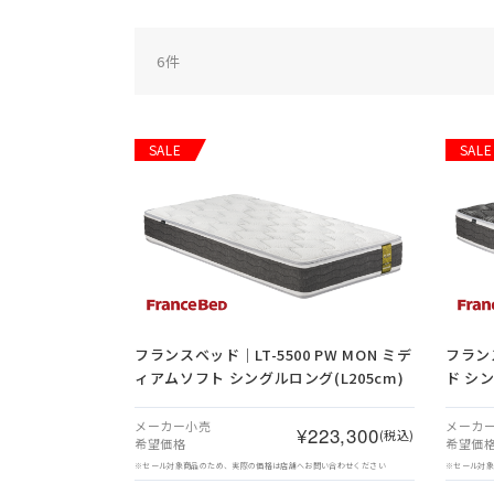
6
件
SALE
SALE
フランスベッド｜LT-5500 PW MON ミデ
フランス
ィアムソフト シングルロング(L205cm)
ド シン
メーカー小売
メーカ
¥223,300
(税込)
希望価格
希望価
※セール対象商品のため、実際の価格は店舗へお問い合わせください
※セール対