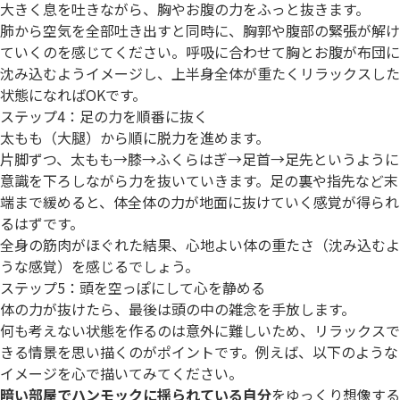
大きく息を吐きながら、胸やお腹の力をふっと抜きます。
肺から空気を全部吐き出すと同時に、胸郭や腹部の緊張が解け
ていくのを感じてください。呼吸に合わせて胸とお腹が布団に
沈み込むようイメージし、上半身全体が重たくリラックスした
状態になればOKです。
ステップ4：足の力を順番に抜く
太もも（大腿）から順に脱力を進めます。
片脚ずつ、太もも→膝→ふくらはぎ→足首→足先というように
意識を下ろしながら力を抜いていきます。足の裏や指先など末
端まで緩めると、体全体の力が地面に抜けていく感覚が得られ
るはずです。
全身の筋肉がほぐれた結果、心地よい体の重たさ（沈み込むよ
うな感覚）を感じるでしょう。
ステップ5：頭を空っぽにして心を静める
体の力が抜けたら、最後は頭の中の雑念を手放します。
何も考えない状態を作るのは意外に難しいため、リラックスで
きる情景を思い描くのがポイントです。例えば、以下のような
イメージを心で描いてみてください。
暗い部屋でハンモックに揺られている自分
をゆっくり想像する