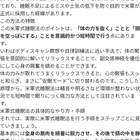
ており、睡眠不足によるミスや士気の低下を防ぐ目的で米軍が
正式に採用した経緯があります。
この方法の特徴
この米軍式睡眠法のポイントは、
「体の力を抜く」ことと「頭
を空っぽにする」ことを意識的かつ短時間で行う
点にありま
す。
いわばボディスキャン瞑想や自律訓練法に近い手法で、体の緊
張を意図的に解いてリラックスすることで、副交感神経を優位
にして心身の興奮を鎮めることができます。
体の力みが取れてうまくリラックスできると、心の緊張もスッ
と和らぎ、まさに"安眠モード"に切り替わるのです。こうした
原理から、米軍式睡眠法は騒音や明るさなど環境が整わない状
況でも短時間で眠りにつく強力な方法として注目されていま
す。
米軍式睡眠法の具体的なやり方・手順
それでは、実際に米軍式睡眠法を行う手順をステップごとに見
ていきましょう。
基本的には
全身の筋肉を順番に脱力させ、その後で頭の中を静