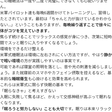
この睡眠法は一度や二度で完璧にできなくても心配いりませ
ん。
米軍パイロット達も毎晩6週間かけてトレーニングし、習得し
たとされています。最初は「ちゃんと力が抜けているかわから
ない...」ということもありますが、
毎晩繰り返すことで徐々に
体がコツを覚えていきます
。
焦らず続けることでリラックスの感覚が身につき、次第に短時
間でスッと眠りに入りやすくなるでしょう。
環境をできるだけ整える
米軍式睡眠法は環境に左右されにくい方法ですが、やはり
静か
で暗い環境
の方が実践しやすいのは事実です。
可能であれば寝室の照明を落とし、音や光の刺激を減らしまし
ょう。また就寝前のスマホやカフェイン摂取を控えるなど、基
本的な
睡眠衛生
も心掛けると効果を高められます。
これらは米軍式に限らず快眠の基本です。
「眠らなきゃ」と考えすぎない
入眠に失敗して焦るほど、かえって交感神経が高ぶって眠れな
くなります。
「眠ろうと努力しない」ことも大切
です。眠りは本来リラック