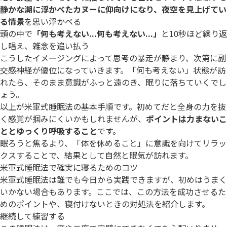
静かな湖に浮かべたカヌーに仰向けになり、夜空を見上げてい
る情景
を思い浮かべる
頭の中で
「何も考えない...何も考えない...」
と10秒ほど繰り返
し唱え、雑念を追い払う
こうしたイメージングによって思考の暴走が静まり、次第に副
交感神経が優位になっていきます。「何も考えない」状態が訪
れたら、そのまま意識がふっと遠のき、眠りに落ちていくでし
ょう。
以上が米軍式睡眠法の基本手順です。初めてだと全身の力を抜
く感覚が掴みにくいかもしれませんが、
ポイントは力まないこ
ととゆっくり呼吸すること
です。
眠ろうと焦るより、「体を休めること」に意識を向けてリラッ
クスすることで、結果として自然と眠気が訪れます。
米軍式睡眠法で確実に寝るためのコツ
米軍式睡眠法は誰でも今日から実践できますが、初めはうまく
いかない場合もあります。ここでは、この方法を成功させるた
めのポイントや、寝付けないときの対処法を紹介します。
継続して練習する