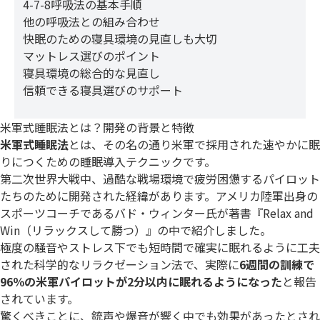
4-7-8呼吸法の基本手順
他の呼吸法との組み合わせ
快眠のための寝具環境の見直しも大切
マットレス選びのポイント
寝具環境の総合的な見直し
信頼できる寝具選びのサポート
米軍式睡眠法とは？開発の背景と特徴
米軍式睡眠法
とは、その名の通り米軍で採用された速やかに眠
りにつくための睡眠導入テクニックです。
第二次世界大戦中、過酷な戦場環境で疲労困憊するパイロット
たちのために開発された経緯があります。アメリカ陸軍出身の
スポーツコーチであるバド・ウィンター氏が著書『Relax and
Win（リラックスして勝つ）』の中で紹介しました。
極度の騒音やストレス下でも短時間で確実に眠れるように工夫
された科学的なリラクゼーション法で、実際に
6週間の訓練で
96％の米軍パイロットが2分以内に眠れるようになった
と報告
されています。
驚くべきことに、銃声や爆音が響く中でも効果があったとされ