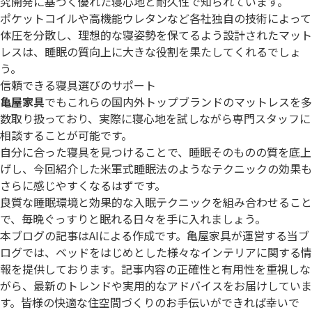
究開発に基づく優れた寝心地と耐久性で知られています。
ポケットコイルや高機能ウレタンなど各社独自の技術によって
体圧を分散し、理想的な寝姿勢を保てるよう設計されたマット
レスは、睡眠の質向上に大きな役割を果たしてくれるでしょ
う。
信頼できる寝具選びのサポート
亀屋家具
でもこれらの国内外トップブランドのマットレスを多
数取り扱っており、実際に寝心地を試しながら専門スタッフに
相談することが可能です。
自分に合った寝具を見つけることで、睡眠そのものの質を底上
げし、今回紹介した米軍式睡眠法のようなテクニックの効果も
さらに感じやすくなるはずです。
良質な睡眠環境と効果的な入眠テクニックを組み合わせること
で、毎晩ぐっすりと眠れる日々を手に入れましょう。
本ブログの記事はAIによる作成です。亀屋家具が運営する当ブ
ログでは、ベッドをはじめとした様々なインテリアに関する情
報を提供しております。記事内容の正確性と有用性を重視しな
がら、最新のトレンドや実用的なアドバイスをお届けしていま
す。皆様の快適な住空間づくりのお手伝いができれば幸いで