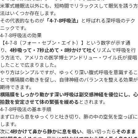
米軍式睡眠法以外にも、短時間でリラックスして眠気を誘う方
法はいくつか存在します。
その代表的なものが
「4-7-8呼吸法」
と呼ばれる深呼吸のテク
ニックです。
4-7-8呼吸法の効果
【4-7-8（フォー・セブン・エイト）】という数字が示す通
り、
4秒吸って・7秒止めて・8秒かけて吐く
リズムで呼吸を行
う方法で、アメリカの医学博士アンドリュー・ワイル氏が提唱
したことで広まりました。
やり方はシンプルですが、ゆっくり深い腹式呼吸を意識するこ
とで横隔膜の動きを促し、自律神経のバランスを整える効果が
期待できます。
横隔膜をしっかり動かす深い呼吸は副交感神経を優位にし、心
拍数を安定させて体の緊張を緩める
とされます。
4-7-8呼吸法の基本手順
まず口から息をゆっくりと吐き切り、肺の中の空気を空っぽに
します。
次に
4秒かけて鼻から静かに息を吸い
、吸い切ったら
そのまま