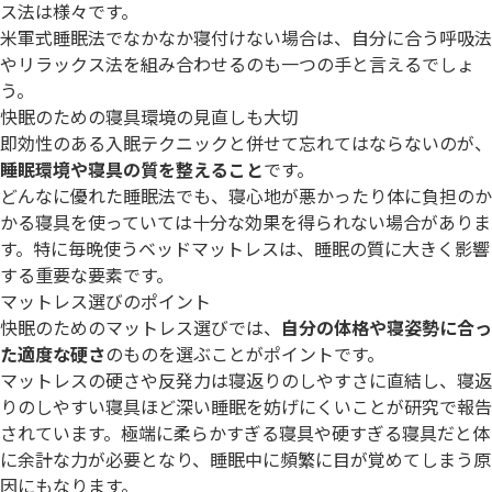
ス法は様々です。
米軍式睡眠法でなかなか寝付けない場合は、自分に合う呼吸法
やリラックス法を組み合わせるのも一つの手と言えるでしょ
う。
快眠のための寝具環境の見直しも大切
即効性のある入眠テクニックと併せて忘れてはならないのが、
睡眠環境や寝具の質を整えること
です。
どんなに優れた睡眠法でも、寝心地が悪かったり体に負担のか
かる寝具を使っていては十分な効果を得られない場合がありま
す。特に毎晩使うベッドマットレスは、睡眠の質に大きく影響
する重要な要素です。
マットレス選びのポイント
快眠のためのマットレス選びでは、
自分の体格や寝姿勢に合っ
た適度な硬さ
のものを選ぶことがポイントです。
マットレスの硬さや反発力は寝返りのしやすさに直結し、寝返
りのしやすい寝具ほど深い睡眠を妨げにくいことが研究で報告
されています。極端に柔らかすぎる寝具や硬すぎる寝具だと体
に余計な力が必要となり、睡眠中に頻繁に目が覚めてしまう原
因にもなります。