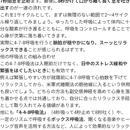
7秒間息を止め
ます。最後に
8秒かけて口から細く長く息を吐き
出す
のが一連の流れです。
これを1サイクルとして、まずは無理のない範囲で2～4サイク
ル繰り返してみましょう。ゆったりした呼吸によって体内に十
分な酸素が行き渡るとともに、呼吸をコントロールすることで
心身が次第に落ち着いてきます。
実際に4-7-8呼吸を行うと
脈拍が穏やかになり、スーッとリラ
ックスできる
ことが感じられるはずです。
他の呼吸法との組み合わせ
この4-7-8呼吸法は入眠前だけでなく、
日中のストレス緩和や
緊張をほぐしたいとき
にも有効です。
例えば緊張しやすい方が就寝前に4-7-8呼吸で心拍数を下げて
リラックスしてから、米軍式睡眠法の筋弛緩に入るという併用
も良いでしょう。どちらの方法も副交感神経を高めて心身を落
ち着かせる点では共通しており、自分に合ったリラックス手段
として取り入れてみる価値があります。
他にも
「4-4-8呼吸法」
（4秒吸って4秒止めて8秒吐く）や、
一定のリズムで呼吸する
ボックス呼吸法
、眠くなる音楽やヒー
リング音声を活用する方法など、人によって効果的なリラック