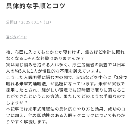
具体的な手順とコツ
公開日：
2025.09.14（日）
選び方ガイド
夜、布団に入ってもなかなか寝付けず、焦るほど余計に眠れ
なくなる...そんな経験はありませんか？
実は同じ悩みを抱える人は多く、厚生労働省の調査では日本
人の約5人に1人が慢性的な不眠を訴えています。
こうした入眠困難に悩む方の間で、SNSなどを中心に「
2分で
眠れる米軍式睡眠法
」が話題になっています。米軍が実戦で
採用したとされ、騒がしい環境でも短時間で眠りに落ちるこ
とができたというこの方法。果たしてどのような手順なので
しょうか？
本記事では米軍式睡眠法の具体的なやり方と効果、成功のコ
ツに加え、他の即効性のある入眠テクニックについてもわか
りやすく解説します。