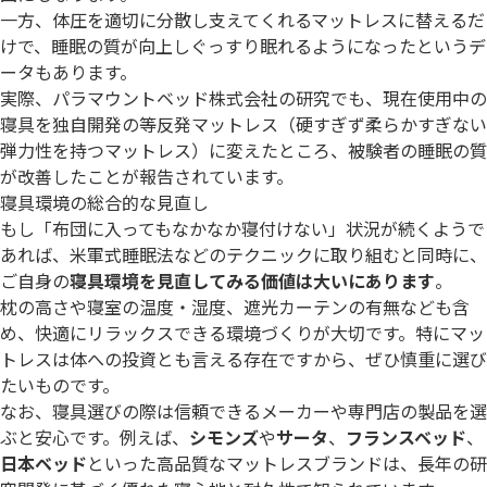
一方、体圧を適切に分散し支えてくれるマットレスに替えるだ
けで、睡眠の質が向上しぐっすり眠れるようになったというデ
ータもあります。
実際、パラマウントベッド株式会社の研究でも、現在使用中の
寝具を独自開発の等反発マットレス（硬すぎず柔らかすぎない
弾力性を持つマットレス）に変えたところ、被験者の睡眠の質
が改善したことが報告されています。
寝具環境の総合的な見直し
もし「布団に入ってもなかなか寝付けない」状況が続くようで
あれば、米軍式睡眠法などのテクニックに取り組むと同時に、
ご自身の
寝具環境を見直してみる価値は大いにあります
。
枕の高さや寝室の温度・湿度、遮光カーテンの有無なども含
め、快適にリラックスできる環境づくりが大切です。特にマッ
トレスは体への投資とも言える存在ですから、ぜひ慎重に選び
たいものです。
なお、寝具選びの際は信頼できるメーカーや専門店の製品を選
ぶと安心です。例えば、
シモンズ
や
サータ
、
フランスベッド
、
日本ベッド
といった高品質なマットレスブランドは、長年の研