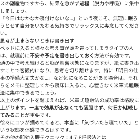
スの副産物ですから、結果を急がず過程（脱力や呼吸）に集中
しましょう。
「今日はなかなか寝付けないな...」という夜こそ、無理に眠ろ
うとせず自分をいたわる気持ちでリラックスに専念してくださ
い。
思考が止まらないときは書き出す
ベッドに入ると様々な考え事が頭を巡ってしまうタイプの人
は、就寝前に
不安や予定を書き出しておく
方法が有効です。
頭の中で考え続けると脳が興奮状態になりますが、紙に書き出
すことで客観的になり、思考を切り離せます。特に「明日の仕
事の準備大丈夫かな...」など気になることがある場合は、それ
らをメモに整理してから寝床に入ると、心置きなく米軍式睡眠
法に集中できるでしょう。
以上のポイントを踏まえれば、米軍式睡眠法の成功率は格段に
上がります。
一度で効果が出なくても落胆せず、何日か継続し
てみること
が重要です。
徐々にコツが掴めてくると、本当に「気づいたら寝ていた」と
いう状態を体感できるはずです。
その他の即効入眠テクニック：4-7-8呼吸法とは