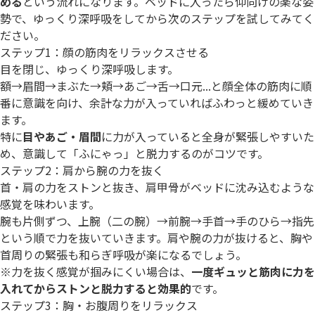
める
という流れになります。ベッドに入ったら仰向けの楽な姿
勢で、ゆっくり深呼吸をしてから次のステップを試してみてく
ださい。
ステップ1：顔の筋肉をリラックスさせる
目を閉じ、ゆっくり深呼吸します。
額→眉間→まぶた→頬→あご→舌→口元...と顔全体の筋肉に順
番に意識を向け、余計な力が入っていればふわっと緩めていき
ます。
特に
目やあご・眉間
に力が入っていると全身が緊張しやすいた
め、意識して「ふにゃっ」と脱力するのがコツです。
ステップ2：肩から腕の力を抜く
首・肩の力をストンと抜き、肩甲骨がベッドに沈み込むような
感覚を味わいます。
腕も片側ずつ、上腕（二の腕）→前腕→手首→手のひら→指先
という順で力を抜いていきます。肩や腕の力が抜けると、胸や
首周りの緊張も和らぎ呼吸が楽になるでしょう。
※力を抜く感覚が掴みにくい場合は、
一度ギュッと筋肉に力を
入れてからストンと脱力すると効果的
です。
ステップ3：胸・お腹周りをリラックス