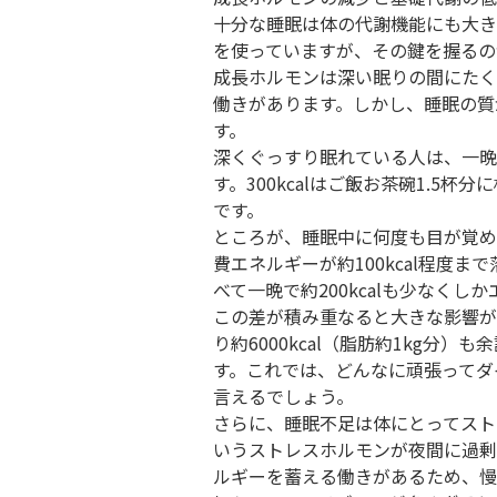
十分な睡眠は体の代謝機能にも大き
を使っていますが、その鍵を握るの
成長ホルモンは深い眠りの間にたく
働きがあります。しかし、睡眠の質
す。
深くぐっすり眠れている人は、一晩で
す。300kcalはご飯お茶碗1.5
です。
ところが、睡眠中に何度も目が覚め
費エネルギーが約100kcal程度
べて一晩で約200kcalも少なく
この差が積み重なると大きな影響が
り約6000kcal（脂肪約1kg分
す。これでは、どんなに頑張ってダ
言えるでしょう。
さらに、睡眠不足は体にとってスト
いうストレスホルモンが夜間に過剰
ルギーを蓄える働きがあるため、慢