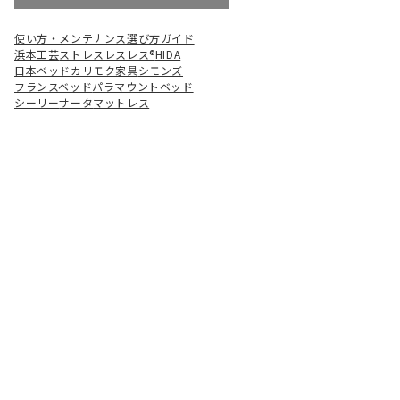
使い方・メンテナンス
選び方ガイド
浜本工芸
ストレスレスレス®
HIDA
日本ベッド
カリモク家具
シモンズ
フランスベッド
パラマウントベッド
シーリー
サータ
マットレス