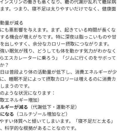
インスリンの働きも悪くなり、糖の代謝が乱れて糖尿病
ます。つまり、寝不足は太りやすいだけでなく、健康面
動量が減る
にも悪影響を与えます。まず、起きている時間が長くな
する機会が増えがちです。特に深夜は脂っこいものや甘
を出しやすく、余分なカロリー摂取につながります。
強い眠気が残り、どうしても体を動かす気力がわかなく
らエスカレーターに乗ろう」「ジムに行くのをサボって
か？
日は普段より体の活動量が低下し、消費エネルギーが少
に、睡眠不足によって摂取カロリーは増えるのに消費カ
しまうのです。
のような状況になります：
取エネルギー増加）
ルギーが減る
（代謝低下・運動不足）
になる
（コルチゾール増加など）
やすい体質へと傾いてしまいます。「寝不足だと太る」
、科学的な根拠があることなのです。