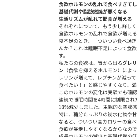
食欲ホルモンの乱れで食べすぎてし
基礎代謝や脂肪燃焼が悪くなる
生活リズムが乱れて間食が増える
それぞれについて、もう少し詳しく
食欲ホルモンの乱れで食欲が増える
寝不足のとき、「ついつい食べ過ぎ
んか？これは睡眠不足によって食欲
す。
私たちの食欲は、胃から出る
グレリ
ン
（食欲を抑えるホルモン）によっ
レリンが増えて、レプチンが減って
食べたい！」と感じやすくなり、満
このホルモンの変化は実験でも確認
連続で睡眠時間を4時間に制限され
18%減少しました。主観的な空腹
特に、糖分たっぷりの炭水化物や甘
なると、ついつい高カロリーの食べ
食欲が暴走しやすくなるからなので
成長ホルモンの減少と基礎代謝の低