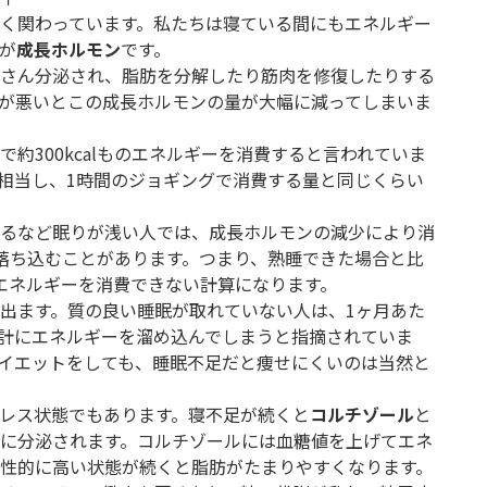
く関わっています。私たちは寝ている間にもエネルギー
が
成長ホルモン
です。
さん分泌され、脂肪を分解したり筋肉を修復したりする
が悪いとこの成長ホルモンの量が大幅に減ってしまいま
約300kcalものエネルギーを消費すると言われていま
杯分に相当し、1時間のジョギングで消費する量と同じくらい
るなど眠りが浅い人では、成長ホルモンの減少により消
まで落ち込むことがあります。つまり、熟睡できた場合と比
しかエネルギーを消費できない計算になります。
出ます。質の良い睡眠が取れていない人は、1ヶ月あた
）も余計にエネルギーを溜め込んでしまうと指摘されていま
イエットをしても、睡眠不足だと痩せにくいのは当然と
レス状態でもあります。寝不足が続くと
コルチゾール
と
に分泌されます。コルチゾールには血糖値を上げてエネ
性的に高い状態が続くと脂肪がたまりやすくなります。