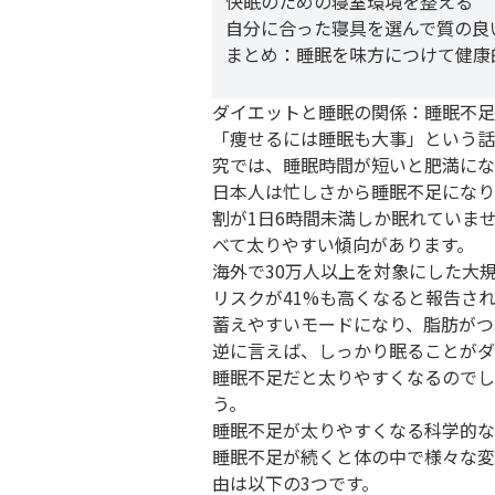
快眠のための寝室環境を整える
自分に合った寝具を選んで質の良
まとめ：睡眠を味方につけて健康
ダイエットと睡眠の関係：睡眠不足
「痩せるには睡眠も大事」という話
究では、睡眠時間が短いと肥満にな
日本人は忙しさから睡眠不足になり
割が1日6時間未満しか眠れていま
べて太りやすい傾向があります。
海外で30万人以上を対象にした大
リスクが41%も高くなると報告さ
蓄えやすいモードになり、脂肪がつ
逆に言えば、しっかり眠ることがダ
睡眠不足だと太りやすくなるのでし
う。
睡眠不足が太りやすくなる科学的な
睡眠不足が続くと体の中で様々な変
由は以下の3つです。