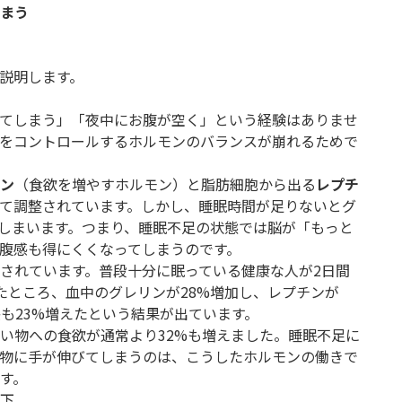
まう
説明します。
てしまう」「夜中にお腹が空く」という経験はありませ
をコントロールするホルモンのバランスが崩れるためで
ン
（食欲を増やすホルモン）と脂肪細胞から出る
レプチ
て調整されています。しかし、睡眠時間が足りないとグ
しまいます。つまり、睡眠不足の状態では脳が「もっと
腹感も得にくくなってしまうのです。
されています。普段十分に眠っている健康な人が2日間
たところ、血中のグレリンが28%増加し、レプチンが
感も23%増えたという結果が出ています。
い物への食欲が通常より32%も増えました。睡眠不足に
物に手が伸びてしまうのは、こうしたホルモンの働きで
す。
下