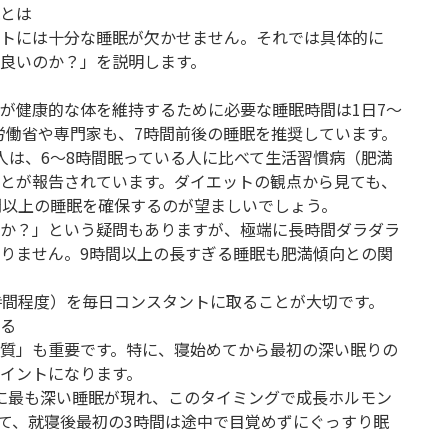
とは
トには十分な睡眠が欠かせません。それでは具体的に
良いのか？」を説明します。
が健康的な体を維持するために必要な睡眠時間は1日7〜
労働省や専門家も、7時間前後の睡眠を推奨しています。
人は、6〜8時間眠っている人に比べて生活習慣病（肥満
とが報告されています。ダイエットの観点から見ても、
間以上の睡眠を確保するのが望ましいでしょう。
か？」という疑問もありますが、極端に長時間ダラダラ
りません。9時間以上の長すぎる睡眠も肥満傾向との関
時間程度）を毎日コンスタントに取ることが大切です。
る
質」も重要です。特に、寝始めてから最初の深い眠りの
イントになります。
に最も深い睡眠が現れ、このタイミングで成長ホルモン
て、就寝後最初の3時間は途中で目覚めずにぐっすり眠