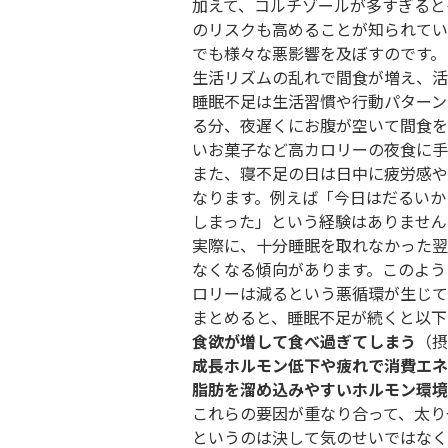
加えて、コルチゾールが多すぎると
のリスクも高めることが知られてい
でも様々な悪影響を及ぼすのです。
生活リズムの乱れで間食が増え、活
睡眠不足は生活習慣や行動パターン
る分、夜遅くにお腹が空いて間食を
いお菓子など高カロリーの夜食に手
また、寝不足の日は日中に疲労感や
なります。例えば「今日はだるいか
しまった」という経験はありません
実際に、十分睡眠を取れなかった翌
なくなる傾向があります。このよう
ロリーは減るという悪循環が生じて
まとめると、睡眠不足が続くと以下
食欲が増して食べ過ぎてしまう
（摂
成長ホルモン低下や疲れで消費エネ
脂肪を溜め込みやすいホルモン環境
これらの要因が重なり合って、太り
というのは決して気のせいではなく