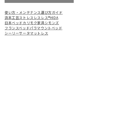
使い方・メンテナンス
選び方ガイド
浜本工芸
ストレスレスレス®
HIDA
日本ベッド
カリモク家具
シモンズ
フランスベッド
パラマウントベッド
シーリー
サータ
マットレス