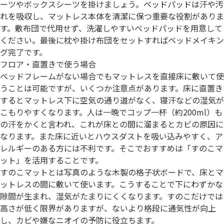
ーツやボックスシーツを掛けましょう。ベッドパッドは汗や汚
れを吸収し、マットレス本体を清潔に保つ重要な役割がありま
す。敷布団で代用せず、洗濯しやすいベッドパッドを用意して
ください。最後に枕や掛け布団をセットすればベッドメイキン
グ完了です。
フロア・直置きで使う場合
ベッドフレームがない場合でもマットレスを直接床に敷いて使
うことは可能ですが、いくつか注意点があります。床に直置き
するとマットレス下に空気の通り道がなく、寝汗などの湿気が
こもりやすくなります。人は一晩でコップ一杯（約200ml）も
の汗をかくと言われ、これが床との間に溜まるとカビの原因に
なります。また床に近いとハウスダストを吸い込みやすく、ア
レルギーのある方には不利です。そこでおすすめは「すのこマ
ット」を活用することです。
すのこマットとは写真のような木製の格子状ボードで、床とマ
ットレスの間に敷いて使います。こうすることで下にわずかな
隙間が生まれ、湿気がたまりにくくなります。すのこだけでは
高さが低く限界がありますが、ないより格段に通気性が向上
し、カビや嫌なニオイの予防に役立ちます。