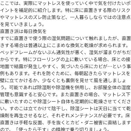
ここでは、実際にマットレスを使っていく中で気を付けたいポ
イントを補足的に紹介します。特に床に直置きする際のリスク
やマットレスのズレ防止策など、一人暮らしならではの注意点
を見ていきましょう。
直置き派は毎日換気を
すでに直置きで使う際の湿気問題について触れましたが、直置
きする場合は普通以上にこまめな換気と乾燥が求められます。
ベッドフレームがないぶん通気性が悪く、湿気が溜まりがちだ
からです。特にフローリングの上に敷いている場合、床との接
地面で結露が発生しやすく、気づいたら床にカビが…という事
例もあります。それを防ぐために、毎朝起きたらマットレスを
壁に立てかけるか、少なくとも裏側を見せて風を通しましょ
う。可能であれば除湿剤や除湿機を併用し、お部屋全体の湿度
管理も意識すると安心です。また直置きの場合、マットレス下
に敷いたすのこや除湿シート自体も定期的に乾燥させてくださ
い。すのこは立てかけて陰干し、除湿シートは天日に当てて乾
燥剤を再生させるなど、それぞれメンテナンスが必要です。床
直置きは手軽な反面、手を抜くとカビ・ダニ被害に直結します
ので、「使ったら干す」の精神で乗り切りましょう。