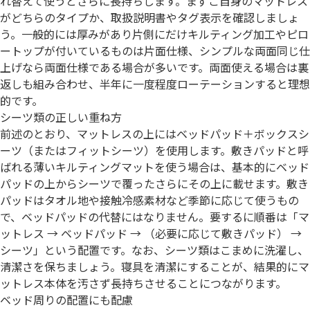
れ替えて使うとさらに長持ちします。まずご自身のマットレス
がどちらのタイプか、取扱説明書やタグ表示を確認しましょ
う。一般的には厚みがあり片側にだけキルティング加工やピロ
ートップが付いているものは片面仕様、シンプルな両面同じ仕
上げなら両面仕様である場合が多いです。両面使える場合は裏
返しも組み合わせ、半年に一度程度ローテーションすると理想
的です。
シーツ類の正しい重ね方
前述のとおり、マットレスの上にはベッドパッド＋ボックスシ
ーツ（またはフィットシーツ）を使用します。敷きパッドと呼
ばれる薄いキルティングマットを使う場合は、基本的にベッド
パッドの上からシーツで覆ったさらにその上に載せます。敷き
パッドはタオル地や接触冷感素材など季節に応じて使うもの
で、ベッドパッドの代替にはなりません。要するに順番は「マ
ットレス → ベッドパッド → （必要に応じて敷きパッド） →
シーツ」という配置です。なお、シーツ類はこまめに洗濯し、
清潔さを保ちましょう。寝具を清潔にすることが、結果的にマ
ットレス本体を汚さず長持ちさせることにつながります。
ベッド周りの配置にも配慮