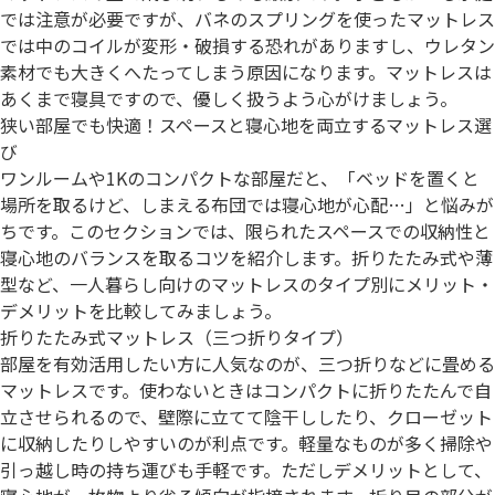
では注意が必要ですが、バネのスプリングを使ったマットレス
では中のコイルが変形・破損する恐れがありますし、ウレタン
素材でも大きくへたってしまう原因になります。マットレスは
あくまで寝具ですので、優しく扱うよう心がけましょう。
狭い部屋でも快適！スペースと寝心地を両立するマットレス選
び
ワンルームや1Kのコンパクトな部屋だと、「ベッドを置くと
場所を取るけど、しまえる布団では寝心地が心配…」と悩みが
ちです。このセクションでは、限られたスペースでの収納性と
寝心地のバランスを取るコツを紹介します。折りたたみ式や薄
型など、一人暮らし向けのマットレスのタイプ別にメリット・
デメリットを比較してみましょう。
折りたたみ式マットレス（三つ折りタイプ）
部屋を有効活用したい方に人気なのが、三つ折りなどに畳める
マットレスです。使わないときはコンパクトに折りたたんで自
立させられるので、壁際に立てて陰干ししたり、クローゼット
に収納したりしやすいのが利点です。軽量なものが多く掃除や
引っ越し時の持ち運びも手軽です。ただしデメリットとして、