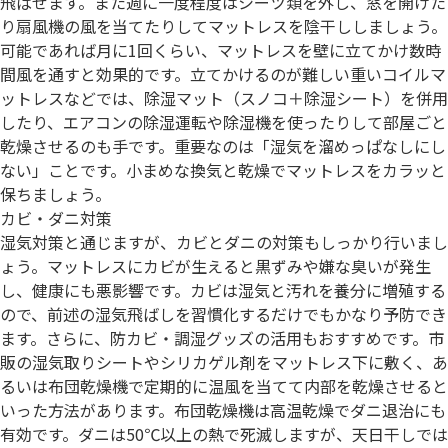
飛ばせます。また週に一度程度はシーツ類を外し、窓を開けた
り扇風機の風を当てたりしてマットレスを陰干ししましょう。
可能であれば月に1回くらい、マットレスを壁に立てかけ数時
間風を通すと効果的です。立てかけるのが難しい重いコイルマ
ットレスなどでは、除湿マット（スノコ＋除湿シート）を併用
したり、エアコンの除湿運転や除湿機を使ったりして部屋ごと
乾燥させるのも手です。重要なのは「湿気を溜めっぱなしにし
ない」ことです。小まめな換気と乾燥でマットレスをカラッと
保ちましょう。
カビ・ダニ対策
湿気対策と通じますが、カビとダニの対策もしっかり行いまし
ょう。マットレスにカビが生えると黒ずみや嫌な臭いが発生
し、健康にも悪影響です。カビは湿気と汚れを養分に増殖する
ので、前述の湿気飛ばしを習慣化するだけでもかなり予防でき
ます。さらに、防カビ・調湿グッズの活用もおすすめです。市
販の湿気取りシートやシリカゲル剤をマットレス下に敷く、あ
るいは布団乾燥機で定期的に温風を当てて内部を乾燥させると
いった方法があります。布団乾燥機は高温乾燥でダニ退治にも
有効です。ダニは50℃以上の熱で死滅しますが、天日干しでは