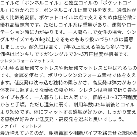
コイルの「ボンネルコイル」と独立コイルの「ポケットコイ
ル」に分かれます。ボンネルコイルは面で体を支え、通気性が
良く比較的安価。ポケットコイルは点で支えるため体圧分散に
優れ高級志向です。ただしコイル系は重量があり、運搬やロー
テーション時に力が要ります。一人暮らしで女性の場合、シン
グルサイズでも20kg以上あるものもあり扱いづらい点は留意
しましょう。耐久性は高く、7年以上使える製品も多いです。
価格はピンキリですがシングルで2～5万円程度が相場です。
ウレタンフォームマットレス
いわゆる高反発マットレスや低反発マットレスと呼ばれるもの
です。金属を使わず、ポリウレタンのフォーム素材で体を支え
ます。低反発は沈み込む独特の柔らかさ、高反発は弾力があり
体を押し返すような硬めの寝心地。ウレタンは軽量で折り畳み
タイプも多く、一人暮らしには人気です。価格も1～3万円程度
からと手頃。ただし湿気に弱く、耐用年数は5年前後とコイル
より短めです。体にフィットする感触が好みか、しっかり支え
る感触が好みかで低反発・高反発を選ぶと良いでしょう。
ファイバーマットレス
最近増えているのが、樹脂繊維や樹脂パイプを絡ませた網状構