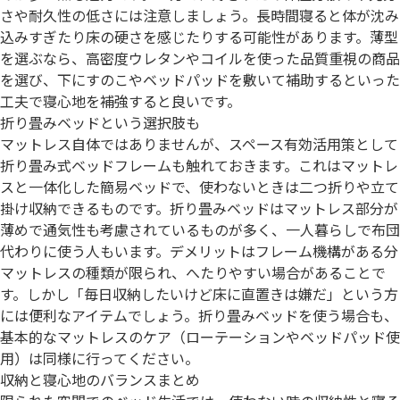
さや耐久性の低さには注意しましょう。長時間寝ると体が沈み
込みすぎたり床の硬さを感じたりする可能性があります。薄型
を選ぶなら、高密度ウレタンやコイルを使った品質重視の商品
を選び、下にすのこやベッドパッドを敷いて補助するといった
工夫で寝心地を補強すると良いです。
折り畳みベッドという選択肢も
マットレス自体ではありませんが、スペース有効活用策として
折り畳み式ベッドフレームも触れておきます。これはマットレ
スと一体化した簡易ベッドで、使わないときは二つ折りや立て
掛け収納できるものです。折り畳みベッドはマットレス部分が
薄めで通気性も考慮されているものが多く、一人暮らしで布団
代わりに使う人もいます。デメリットはフレーム機構がある分
マットレスの種類が限られ、へたりやすい場合があることで
す。しかし「毎日収納したいけど床に直置きは嫌だ」という方
には便利なアイテムでしょう。折り畳みベッドを使う場合も、
基本的なマットレスのケア（ローテーションやベッドパッド使
用）は同様に行ってください。
収納と寝心地のバランスまとめ