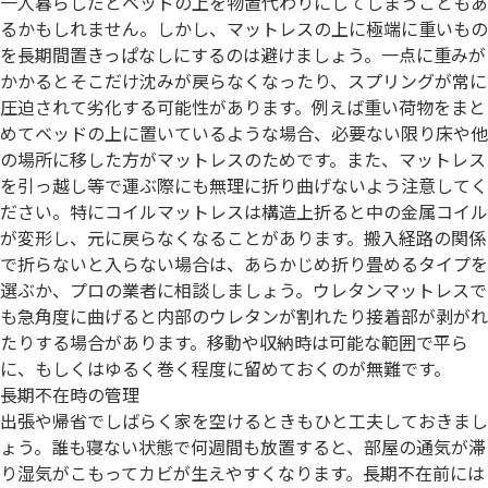
一人暮らしだとベッドの上を物置代わりにしてしまうこともあ
るかもしれません。しかし、マットレスの上に極端に重いもの
を長期間置きっぱなしにするのは避けましょう。一点に重みが
かかるとそこだけ沈みが戻らなくなったり、スプリングが常に
圧迫されて劣化する可能性があります。例えば重い荷物をまと
めてベッドの上に置いているような場合、必要ない限り床や他
の場所に移した方がマットレスのためです。また、マットレス
を引っ越し等で運ぶ際にも無理に折り曲げないよう注意してく
ださい。特にコイルマットレスは構造上折ると中の金属コイル
が変形し、元に戻らなくなることがあります。搬入経路の関係
で折らないと入らない場合は、あらかじめ折り畳めるタイプを
選ぶか、プロの業者に相談しましょう。ウレタンマットレスで
も急角度に曲げると内部のウレタンが割れたり接着部が剥がれ
たりする場合があります。移動や収納時は可能な範囲で平ら
に、もしくはゆるく巻く程度に留めておくのが無難です。
長期不在時の管理
出張や帰省でしばらく家を空けるときもひと工夫しておきまし
ょう。誰も寝ない状態で何週間も放置すると、部屋の通気が滞
り湿気がこもってカビが生えやすくなります。長期不在前には