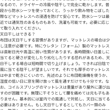
なるので、ドライヤーの冷風や陰干しで完全に乾かします。普
段から防水シーツを使っておくと、うっかり飲み物をこぼした
際などマットレスへの浸透を防げて安心です。防水シーツは最
近では通気性のあるものもあり、洗濯も可能です。必要に応じ
て取り入れてください。
天日干しはできる？
布団は天日干しする習慣がありますが、マットレスの場合は少
し注意が必要です。特にウレタン（フォーム）製のマットレス
は直射日光や高温に弱い性質があります。長時間強い日差しに
当てると硬さが変化したり劣化したりする恐れがあるため、天
日干しする場合は短時間で切り上げましょう。できれば日陰で
風に当てる陰干しが望ましいです。それでも厚手のマットレス
は中まで乾きにくいので、先述のように布団乾燥機を使うか、
湿度の低い日に窓を開け放って風を通すだけでも十分です。な
お、コイルスプリングのマットレスは重量があり屋外に運び出
すのが困難です。無理に干そうとして腰を痛めては元も子もあ
りません。基本的には室内での風通しで対処し、天日に当てる
必要はありません。もし天日干しするとしてもカバー類のみ