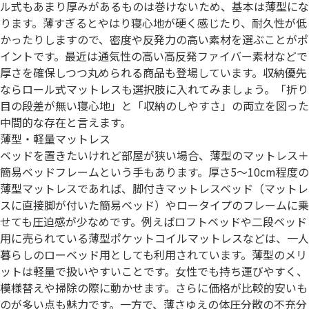
ル式もあまり厚みがあるものは巻けないため、基本は薄型にな
ります。薄すぎるとやはり寝心地が硬く感じたり、耐久性が低
かったりしますので、密度や反発力の高い素材を選ぶことがポ
イントです。最近は通気性の高い高反発ファイバー素材などで
厚さを確保しつつ丸められる商品も登場しています。収納優先
ならロール式マットレスも選択肢に入れてみましょう。「折り
目の段差が無い寝心地」と「収納のしやすさ」の両立を図った
中間的な存在と言えます。
薄型・軽量マットレス
ベッドを置きたいけれど部屋が狭い場合、薄型のマットレス＋
簡易ベッドフレームという手もあります。厚さ5～10cm程度の
薄型マットレスであれば、脚付きマットレスベッド（マットレ
スに直接脚が付いた簡易ベッド）やロータイプのフレームに乗
せても圧迫感が少なめです。例えばロフトベッドや二段ベッド
用に売られている薄型ポケットコイルマットレスなどは、一人
暮らしのローベッド用としても利用されています。薄型のメリ
ットは軽量で扱いやすいことです。女性でも持ち運びやすく、
模様替えや掃除の際に動かせます。さらに価格が比較的安いも
のが多い点も魅力です。一方で、薄さゆえの体圧分散の不充分