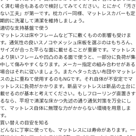
く済む場合もあるので検討してみてください。とにかく「汚さ
ない工夫」が第一です。枕カバー同様、マットレスカバーも定
期的に洗濯して清潔を維持しましょう。
適切な支持基盤で使う
マットレスは床やフレームなど下に敷くものの影響も受けま
す。通気性の良いスノコやメッシュ床板を選ぶのはもちろん、
サイズが合った平らな面に載せることが重要です。マットレス
より狭いフレームや凹凸のある面で使うと、一部分に負荷が集
中して傷みやすくなります。メーカー指定の組み合わせがある
場合はそれに従いましょう。またヘタった古い布団やマットレ
スの上に重ねて使用するのもNGです。それ自体が不安定でマ
ットレスに負荷がかかります。新品マットレスは新品の土台に
載せるのが基本と考えてください。もしフローリング直置きす
るなら、平坦で清潔な床かつ先述の通り通気対策を万全にし
て、マットレス自体に無理な力がかからない環境を用意しま
す。
買い替えの目安を知る
どんなに丁寧に使っても、マットレスには寿命があります。一