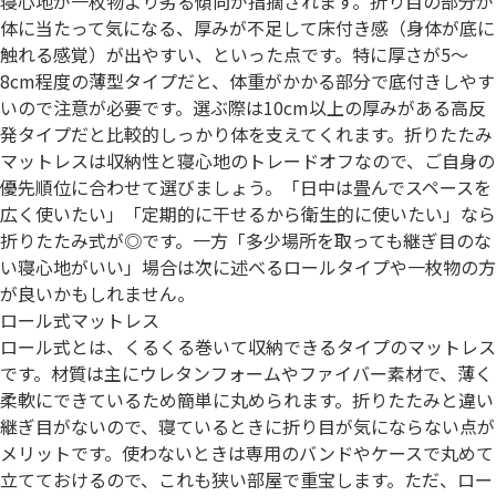
寝心地が一枚物より劣る傾向が指摘されます。折り目の部分が
体に当たって気になる、厚みが不足して床付き感（身体が底に
触れる感覚）が出やすい、といった点です。特に厚さが5～
8cm程度の薄型タイプだと、体重がかかる部分で底付きしやす
いので注意が必要です。選ぶ際は10cm以上の厚みがある高反
発タイプだと比較的しっかり体を支えてくれます。折りたたみ
マットレスは収納性と寝心地のトレードオフなので、ご自身の
優先順位に合わせて選びましょう。「日中は畳んでスペースを
広く使いたい」「定期的に干せるから衛生的に使いたい」なら
折りたたみ式が◎です。一方「多少場所を取っても継ぎ目のな
い寝心地がいい」場合は次に述べるロールタイプや一枚物の方
が良いかもしれません。
ロール式マットレス
ロール式とは、くるくる巻いて収納できるタイプのマットレス
です。材質は主にウレタンフォームやファイバー素材で、薄く
柔軟にできているため簡単に丸められます。折りたたみと違い
継ぎ目がないので、寝ているときに折り目が気にならない点が
メリットです。使わないときは専用のバンドやケースで丸めて
立てておけるので、これも狭い部屋で重宝します。ただ、ロー