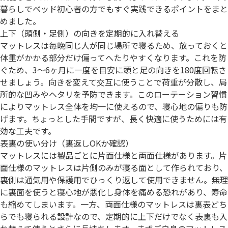
暮らしでベッド初心者の方でもすぐ実践できるポイントをまと
めました。
上下（頭側・足側）の向きを定期的に入れ替える
マットレスは毎晩同じ人が同じ場所で寝るため、放っておくと
体重がかかる部分だけ偏ってへたりやすくなります。これを防
ぐため、3～6ヶ月に一度を目安に頭と足の向きを180度回転さ
せましょう。向きを変えて交互に使うことで荷重が分散し、局
所的な凹みやヘタリを予防できます。このローテーション習慣
によりマットレス全体を均一に使えるので、寝心地の偏りも防
げます。ちょっとした手間ですが、長く快適に使うためには有
効な工夫です。
表裏の使い分け（裏返しOKか確認）
マットレスには製品ごとに片面仕様と両面仕様があります。片
面仕様のマットレスは片側のみが寝る面として作られており、
裏側は通気用や保護用でひっくり返して使用できません。無理
に裏面を使うと寝心地が悪化し身体を痛める恐れがあり、寿命
も縮めてしまいます。一方、両面仕様のマットレスは裏表どち
らでも寝られる設計なので、定期的に上下だけでなく表裏も入