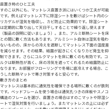
直置き時のひと工夫
すのこ以外にも、マットレス直置き派にはいくつか工夫が可能
です。例えばマットレス下に除湿シートを敷けばシート内のシ
リカゲルが湿気を吸収し、カビ防止に効果的です。除湿シート
は定期的に取り出して天日干しすることで繰り返し使えます
（製品の説明に従いましょう）。また、アルミ断熱シートを床
との間に敷く方法もあります。アルミシート自体は湿気を吸わ
ないものの、床からの冷えを遮断してマットレス下面の温度差
を減らせます。その結果、結露が起きにくくなりカビ発生を抑
制できます。さらにコルクマットを床に敷くのも有効です。コ
ルクは断熱性が高く、床の冷気を遮ってくれるため結露防止に
なります。お部屋がフローリングで冬場に底冷えする場合、こ
うした断熱マットで寒さ対策すると安心です。
敷き方のまとめ
マットレスは基本的に通気性を確保できる場所に敷くのが鉄則
です。ベッドフレームを使う場合は通気孔つきの床板やスノコ
構造のフレームを選び、直置きの場合はすのこマットや除湿シ
ートで湿気対策を行いましょう。またマットレスの上には必ず