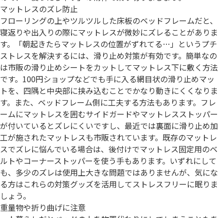
マットレスのズレ防止
フローリングの上やツルツルした床板のベッドフレームだと、
寝返りや出入りの際にマットレスが微妙にズレることがありま
す。「朝起きたらマットレスの位置がずれてる…」というプチ
ストレスを解決するには、滑り止め対策が有効です。簡単なの
は市販の滑り止めシートをカットしてマットレス下に敷く方法
です。100円ショップなどでも手に入る網目状の滑り止めマッ
トを、四隅と中央部に挟み込むことでかなり動きにくくなりま
す。また、ベッドフレーム側に工夫する方法もあります。フレ
ームにマットレスを囲むサイドガードやマットレスストッパー
が付いているとズレにくいですし、最近では裏面に滑り止め加
工が施されたマットレスも市販されています。既存のマットレ
スでズレに悩んでいる場合は、後付けでマットレス固定用のベ
ルトやコーナーストッパーを使う手もあります。いずれにして
も、多少のズレは使用上大きな問題ではありませんが、気にな
る方はこれらの対策グッズを活用してストレスフリーに眠りま
しょう。
重量物や折り曲げに注意