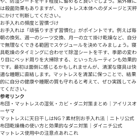
や、防湿シートを干す程度に留めると良いでしょう。紫外線に
は殺菌効果もありますが、マットレス本体へのダメージと天秤
にかけて判断してください。
お手入れの頻度と習慣づけ
お手入れは「頑張りすぎず習慣化」がポイントです。例えば毎
朝の換気、週一のシーツ交換、月一の立て掛け乾燥など、自分
で無理なくできる範囲でスケジュールを決めてみましょう。寝
具乾燥のタイミングに合わせて除湿シートを干す、季節の変わ
り目にベッド周りを大掃除する、といったルーティンも効果的
です。最初は面倒に感じるかもしれませんが、清潔な寝具は快
適な睡眠に直結します。マットレスを清潔に保つことで、結果
的に自分の健康や睡眠の質も守れると考えて、ぜひ実践してみ
てください。
参考リンク
布団・マットレスの湿気・カビ・ダニ対策まとめ｜アイリスオ
ーヤマ
マットレスに天日干しはNG？素材別お手入れ法｜ニトリ公式
布団乾燥機の使い方と効果的なダニ対策｜ダイニチ公式
マットレス使用中の注意点あれこれ