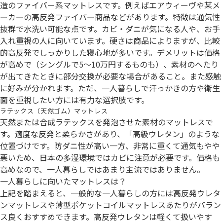
造のファイバー系マットレスです。例えばエアウィーヴや某メ
ーカーの高反発ファイバー商品などがあります。特徴は通気性
抜群で水洗い可能な点です。カビ・ダニが気になる人や、お手
入れ重視の人に向いています。硬さは商品によりますが、比較
的高反発でしっかりした寝心地が多いです。デメリットは価格
が高めで（シングルで5～10万円するものも）、素材のへたり
が出てきたときに部分交換が必要な場合があること。また感触
に好みが分かれます。ただ、一人暮らしで汗っかきの方や衛生
面を重視したい方には有力な選択肢です。
ラテックス（天然ゴム）マットレス
天然または合成ラテックスを発泡させた素材のマットレスで
す。適度な反発と柔らかさがあり、「高級ウレタン」のような
位置づけです。防ダニ性が高い一方、非常に重くて通気もやや
悪いため、日本の多湿環境ではカビに注意が必要です。価格も
高めなので、一人暮らしではあまり主流ではありません。
一人暮らしに向いたマットレスは？
上記を踏まえると、一般的な一人暮らしの方には高反発ウレタ
ンマットレスや薄型ポケットコイルマットレスあたりがバラン
ス良くおすすめできます。高反発ウレタンは軽くて扱いやす