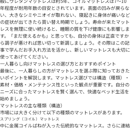
般にウレタンマットレスは約5年、コイルマットレスは7～10
年程度が耐用年数の目安とされています。表面の凹みが戻らな
い、大きなシミやニオイが取れない、寝起きに身体が痛いなど
の症状が出てきたら買い替え時期でしょう。寿命が来たマット
レスを無理に使い続けると、睡眠の質を下げ健康にも影響しま
す。「まだ使えるかも」と思っても、自分の身体は正直ですか
ら調子が悪ければ思い切って新調しましょう。その際はこの記
事で学んだお手入れ方法を活かし、新しいマットレスも大切に
使ってあげてください。
一人暮らし向けマットレスの選び方とおすすめポイント
最後に、一人暮らしの方がマットレスを選ぶ際に知っておきた
いポイントを解説します。マットレス選びでは構造（種類）・
素材・価格・メンテナンス性といった観点が重要です。自分の
ニーズに合ったマットレスを賢く選んで、快適なベッド生活を
始めましょう。
マットレスの主な種類（構造）
市場には大きく分けて以下の種類のマットレスがあります。
スプリング（コイル）マットレス
中に金属コイルばねが入った伝統的なマットレス。さらに連結