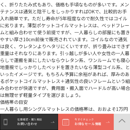
く、折りたたみ式もあり、価格も手頃なものが多いです。メン
テナンスは通気と陰干しをしっかりすればOKで、比較的お手
入れ簡単です。ただし寿命が5年程度なので耐久性ではコイル
に劣ります。薄型ポケットコイルマットレスは、ベッドフレー
ムと組み合わせて使う前提ですが、一人暮らしの部屋にも置き
やすい厚さ10cm前後で販売されています。コイルなので通気
は良く、ウレタンよりヘタリにくいですが、折り畳みはできず
重量はそれなりにあります。引っ越しが多い人や女性の一人暮
らしで運搬を楽にしたいならウレタン系、ワンルームでも寝心
地重視でしっかりしたベッドを置きたいなら薄型コイル系、と
いったイメージです。もちろん予算に余裕があれば、厚みのあ
るポケットコイルマットレス＋通気性の良いフレームという組
み合わせが快適ですが、費用面・搬入面でハードルが高い場合
は無理せず軽量タイプを選びましょう。
価格帯の目安
一人暮らし用シングルマットレスの価格帯は、おおよそ1万円
台～5万円くらいに集中しています。2～3万円出せば、有名メ
在庫確認・購入相談
今すぐチェック
ーカーの高反発ウレタンや国産コイルマットレスのエントリー
お問い合わせ
お得なセール情報
モデルが購入できます。逆に1万円以下の極端に安い商品は、