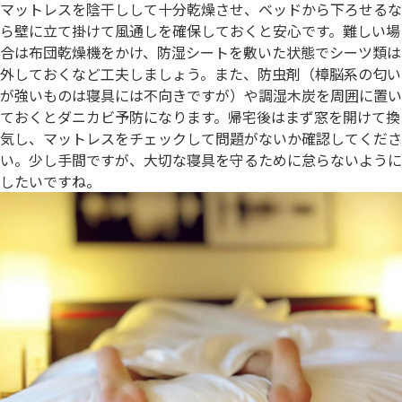
マットレスを陰干しして十分乾燥させ、ベッドから下ろせるな
ら壁に立て掛けて風通しを確保しておくと安心です。難しい場
合は布団乾燥機をかけ、防湿シートを敷いた状態でシーツ類は
外しておくなど工夫しましょう。また、防虫剤（樟脳系の匂い
が強いものは寝具には不向きですが）や調湿木炭を周囲に置い
ておくとダニカビ予防になります。帰宅後はまず窓を開けて換
気し、マットレスをチェックして問題がないか確認してくださ
い。少し手間ですが、大切な寝具を守るために怠らないように
したいですね。