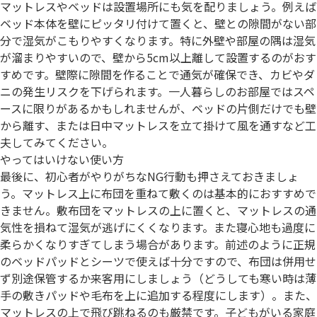
マットレスやベッドは設置場所にも気を配りましょう。例えば
ベッド本体を壁にピッタリ付けて置くと、壁との隙間がない部
分で湿気がこもりやすくなります。特に外壁や部屋の隅は湿気
が溜まりやすいので、壁から5cm以上離して設置するのがおす
すめです。壁際に隙間を作ることで通気が確保でき、カビやダ
ニの発生リスクを下げられます。一人暮らしのお部屋ではスペ
ースに限りがあるかもしれませんが、ベッドの片側だけでも壁
から離す、または日中マットレスを立て掛けて風を通すなど工
夫してみてください。
やってはいけない使い方
最後に、初心者がやりがちなNG行動も押さえておきましょ
う。マットレス上に布団を重ねて敷くのは基本的におすすめで
きません。敷布団をマットレスの上に置くと、マットレスの通
気性を損ねて湿気が逃げにくくなります。また寝心地も過度に
柔らかくなりすぎてしまう場合があります。前述のように正規
のベッドパッドとシーツで使えば十分ですので、布団は併用せ
ず別途保管するか来客用にしましょう（どうしても寒い時は薄
手の敷きパッドや毛布を上に追加する程度にします）。また、
マットレスの上で飛び跳ねるのも厳禁です。子どもがいる家庭