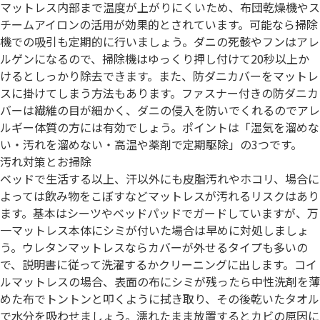
マットレス内部まで温度が上がりにくいため、布団乾燥機やス
チームアイロンの活用が効果的とされています。可能なら掃除
機での吸引も定期的に行いましょう。ダニの死骸やフンはアレ
ルゲンになるので、掃除機はゆっくり押し付けて20秒以上か
けるとしっかり除去できます。また、防ダニカバーをマットレ
スに掛けてしまう方法もあります。ファスナー付きの防ダニカ
バーは繊維の目が細かく、ダニの侵入を防いでくれるのでアレ
ルギー体質の方には有効でしょう。ポイントは「湿気を溜めな
い・汚れを溜めない・高温や薬剤で定期駆除」の3つです。
汚れ対策とお掃除
ベッドで生活する以上、汗以外にも皮脂汚れやホコリ、場合に
よっては飲み物をこぼすなどマットレスが汚れるリスクはあり
ます。基本はシーツやベッドパッドでガードしていますが、万
一マットレス本体にシミが付いた場合は早めに対処しましょ
う。ウレタンマットレスならカバーが外せるタイプも多いの
で、説明書に従って洗濯するかクリーニングに出します。コイ
ルマットレスの場合、表面の布にシミが残ったら中性洗剤を薄
めた布でトントンと叩くように拭き取り、その後乾いたタオル
で水分を吸わせましょう。濡れたまま放置するとカビの原因に