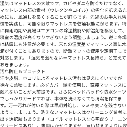
湿気はマットレスの大敵です。カビやダニを防ぐだけでなく、
マットレス内部の素材（ウレタンやコイル）の劣化を抑えるた
めにも、風通しを良くすることが肝心です。先述のお手入れ習
慣を実践し、可能な限りマットレスを乾燥状態に保ちます。特
に梅雨時期や夏場はエアコンの除湿機能や除湿剤を駆使して、
寝室の湿度が高くなりすぎないよう調整しましょう。逆に冬場
は結露にも注意が必要です。床との温度差でマットレス裏に水
滴が付くこともありますので、断熱マットの使用や定期干しで
対応します。「湿気を溜めない＝マットレス長持ち」と覚えて
おきましょう。
汚れ防止＆プロテクト
汗や皮脂、ホコリによるマットレス汚れは見えにくいですが
徐々に蓄積します。必ずカバー類を使用し、直接マットレスに
触れないことが大前提です。さらにベッドパッドや防水シーツ
でしっかりガードすれば、本体を洗えなくても清潔を保てま
す。万一汚れが付いた際は早期対処し、シミや臭いを残さない
ようにしましょう。洗えないマットレスはクリーニング業者に
出す選択肢もあります（コイルマットレスなら宅配クリーニン
グサービスあり）。費用はかかりますが、買い替えるよりは安