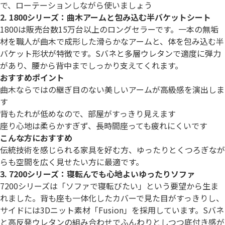
で、ローテーションしながら使いましょう
2. 1800シリーズ：曲木アームと包み込む半バケットシート
1800は販売台数15万台以上のロングセラーです。一本の無垢
材を職人が曲木で成形した滑らかなアームと、体を包み込む半
バケット形状が特徴です。Sバネと多層ウレタンで適度に弾力
があり、腰から背中までしっかり支えてくれます。
おすすめポイント
曲木ならではの継ぎ目のない美しいアームが高級感を演出しま
す
背もたれが低めなので、部屋がすっきり見えます
座り心地は柔らかすぎず、長時間座っても疲れにくいです
こんな方におすすめ
伝統技術を感じられる家具を好む方、ゆったりとくつろぎなが
らも空間を広く見せたい方に最適です。
3. 7200シリーズ：寝転んでも心地よいゆったりソファ
7200シリーズは「ソファで寝転びたい」という要望から生ま
れました。背も座も一体化したカバーで見た目がすっきりし、
サイドには3Dニット素材「Fusion」を採用しています。Sバネ
と高反発ウレタンの組み合わせでふんわりとしつつ底付き感が