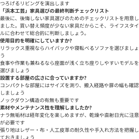
つろげるリビングを演出します
「浜本工芸」家具選びの最終判断チェックリスト
最後に、後悔しない家具選びのためのチェックリストを用意し
ました。買い替え頻度が少ない家具だからこそ、ライフスタイ
ルに合わせて総合的に判断しましょう。
使用目的を明確にしていますか?
リラックス重視ならハイバックや寝転べるソファを選びましょ
う
食事や作業も兼ねるなら座面が浅く立ち座りしやすいモデルを
選びましょう
設置する部屋の広さに合っていますか?
コンパクトな部屋にはサイズを測り、搬入経路や扉の幅も確認
しましょう
ノックダウン構造の有無も重要です
素材やメンテナンス性を理解しましたか?
ナラ無垢材は経年変化を楽しめますが、乾燥や直射日光に注意
が必要です
張り地はレザー・布・人工皮革の耐久性や手入れ方法を把握し
ておきましょう