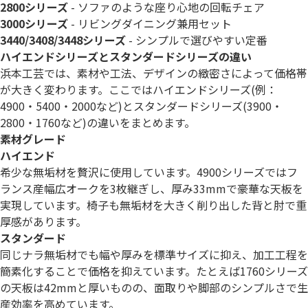
2800シリーズ
- ソファのような座り心地の回転チェア
3000シリーズ
- リビングダイニング兼用セット
3440/3408/3448シリーズ
- シンプルで選びやすい定番
ハイエンドシリーズとスタンダードシリーズの違い
浜本工芸では、素材や工法、デザインの緻密さによって価格帯
が大きく変わります。ここではハイエンドシリーズ(例：
4900・5400・2000など)とスタンダードシリーズ(3900・
2800・1760など)の違いをまとめます。
素材グレード
ハイエンド
希少な無垢材を贅沢に使用しています。4900シリーズではフ
ランス産幅広オークを3枚継ぎし、厚み33mmで豪華な天板を
実現しています。椅子も無垢材を大きく削り出した背と肘で重
厚感があります。
スタンダード
同じナラ無垢材でも幅や厚みを標準サイズに抑え、加工工程を
簡素化することで価格を抑えています。たとえば1760シリーズ
の天板は42mmと厚いものの、面取りや脚部のシンプルさで生
産効率を高めています。