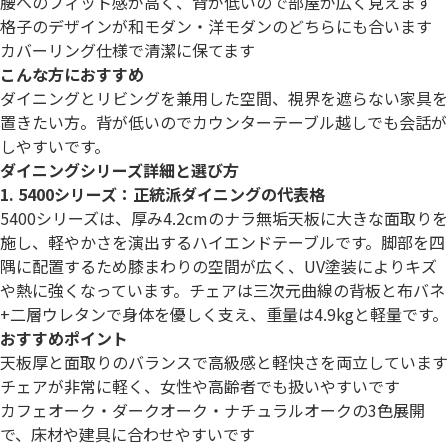
腰へのフィット感が高く、背が低いので部屋が広く見えます
格子のデザインが和モダン・洋モダンのどちらにも合います
カバーリング仕様で清潔に保てます
こんな方におすすめ
ダイニングとリビングを兼用した空間、視界を遮らない家具を
置きたい方。背が低いのでカウンターテーブル越しでも会話が
しやすいです。
ダイニングシリーズ詳細と選び方
1. 5400シリーズ：正統派ダイニングの代表格
5400シリーズは、厚み4.2cmのナラ無垢天板に大きな面取りを
施し、軽やかさを演出するハイエンドテーブルです。脚部を四
隅に配置するため膝まわりの空間が広く、UV塗装によりキズ
や熱に強くなっています。チェアは三次元曲線の背板と布バネ
+二層ウレタンで身体を優しく支え、重量は4.9kgと軽量です。
おすすめポイント
天板厚と面取りのバランスで高級感と軽快さを両立しています
チェアが非常に軽く、女性や高齢者でも扱いやすいです
カフェオーク・ダークオーク・ナチュラルオークの3色展開
で、床材や建具に合わせやすいです