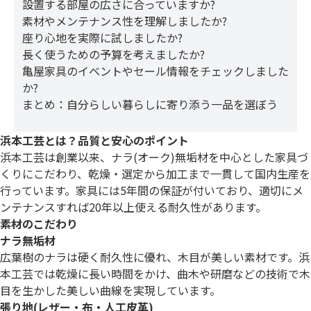
設置する部屋の広さに合っていますか?
素材やメンテナンス性を理解しましたか?
座り心地を実際に試しましたか?
長く使うための予算を考えましたか?
亀屋家具のイベントやセール情報をチェックしました
か?
まとめ：自分らしい暮らしに寄り添う一品を選ぼう
浜本工芸とは？品質と安心のポイント
浜本工芸は創業以来、ナラ(オーク)無垢材を中心とした家具づ
くりにこだわり、乾燥・選定から加工まで一貫して国内生産を
行っています。家具には5年間の保証が付いており、適切にメ
ンテナンスすれば20年以上使える耐久性があります。
素材のこだわり
ナラ無垢材
広葉樹のナラは硬く耐久性に優れ、木目が美しい素材です。浜
本工芸では乾燥に長い時間をかけ、曲木や研磨などの技術で木
目を生かした美しい曲線を実現しています。
張り地(レザー・布・人工皮革)