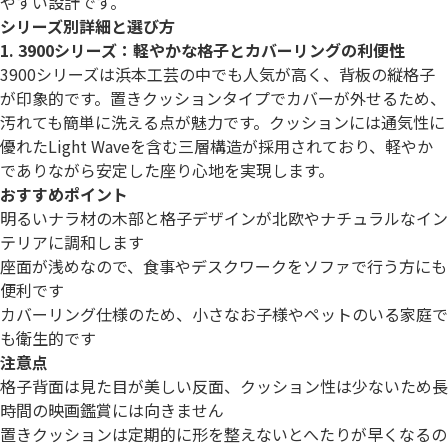
やすい設計です。
シリーズ別詳細と選び方
1. 3900シリーズ：軽やかな格子とカバーリングの利便性
3900シリーズは浜本工芸の中でも人気が高く、背板の縦格子
が印象的です。置きクッションタイプでカバーが外せるため、
汚れても簡単に洗える点が魅力です。クッションには通気性に
優れたLight Waveを含む三層構造が採用されており、軽やか
でありながら安定した座り心地を実現します。
おすすめポイント
明るいナラ材の木部と格子デザインが北欧やナチュラルなイン
テリアに調和します
座面が浅めなので、食事やデスクワークをソファで行う方にも
便利です
カバーリング仕様のため、小さなお子様やペットのいる家庭で
も衛生的です
注意点
格子背面は見た目が美しい反面、クッション性は少ないため長
時間の映画鑑賞には向きません
置きクッションは定期的に形を整えないとへたりが早くなるの