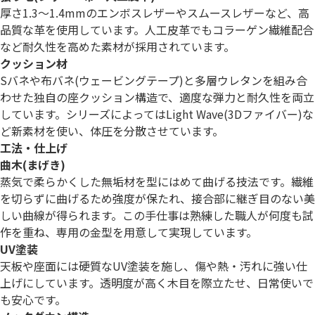
厚さ1.3〜1.4mmのエンボスレザーやスムースレザーなど、高
品質な革を使用しています。人工皮革でもコラーゲン繊維配合
など耐久性を高めた素材が採用されています。
クッション材
Sバネや布バネ(ウェービングテープ)と多層ウレタンを組み合
わせた独自の座クッション構造で、適度な弾力と耐久性を両立
しています。シリーズによってはLight Wave(3Dファイバー)な
ど新素材を使い、体圧を分散させています。
工法・仕上げ
曲木(まげき)
蒸気で柔らかくした無垢材を型にはめて曲げる技法です。繊維
を切らずに曲げるため強度が保たれ、接合部に継ぎ目のない美
しい曲線が得られます。この手仕事は熟練した職人が何度も試
作を重ね、専用の金型を用意して実現しています。
UV塗装
天板や座面には硬質なUV塗装を施し、傷や熱・汚れに強い仕
上げにしています。透明度が高く木目を際立たせ、日常使いで
も安心です。