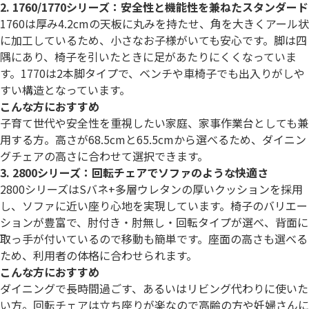
2. 1760/1770シリーズ：安全性と機能性を兼ねたスタンダード
1760は厚み4.2cmの天板に丸みを持たせ、角を大きくアール状
に加工しているため、小さなお子様がいても安心です。脚は四
隅にあり、椅子を引いたときに足があたりにくくなっていま
す。1770は2本脚タイプで、ベンチや車椅子でも出入りがしや
すい構造となっています。
こんな方におすすめ
子育て世代や安全性を重視したい家庭、家事作業台としても兼
用する方。高さが68.5cmと65.5cmから選べるため、ダイニン
グチェアの高さに合わせて選択できます。
3. 2800シリーズ：回転チェアでソファのような快適さ
2800シリーズはSバネ+多層ウレタンの厚いクッションを採用
し、ソファに近い座り心地を実現しています。椅子のバリエー
ションが豊富で、肘付き・肘無し・回転タイプが選べ、背面に
取っ手が付いているので移動も簡単です。座面の高さも選べる
ため、利用者の体格に合わせられます。
こんな方におすすめ
ダイニングで長時間過ごす、あるいはリビング代わりに使いた
い方。回転チェアは立ち座りが楽なので高齢の方や妊婦さんに