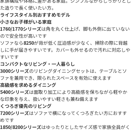
家族構成や体格に差がある家庭。シンプルながらしっかりとし
た造りで長く使いたい方。
ライフスタイル別おすすめモデル
小さなお子様がいる家庭
1760/1770シリーズ
は角を丸く仕上げ、脚も外側に出ていない
ので安全性が高いです
ソファなら
8250
が背が低く圧迫感が少なく、掃除の際に背越
しに手が届きやすいです。カバーも外せるので汚れに対応しや
すいです
コンパクトなリビング・一人暮らし
3000シリーズ
のリビングダイニングセットは、テーブルとソ
ファを兼用でき、限られたスペースを有効に使えます
高級感を求めるダイニング
5400シリーズ
は面取り加工により高級感を保ちながら軽やか
な印象を与え、扱いやすい軽さも兼ね備えます
くつろぎ優先のリビング
7200シリーズ
はソファで横になってくつろぎたい方におすす
めです
1850/8200シリーズ
はゆったりとしたサイズ感で家族全員がく