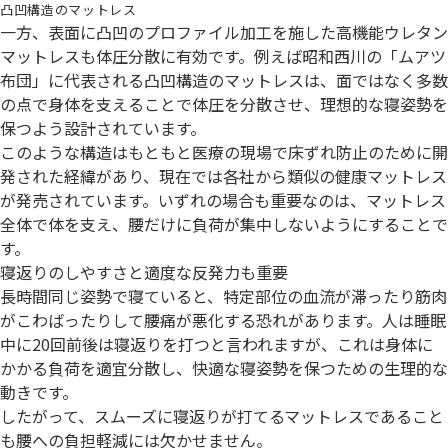
凸凹構造のマットレス
一方、表面に凸凹のプロファイル加工を施した高機能ウレタン
マットレスも体圧分散に有効です。例えば昭和西川の「ムアツ
布団」に代表される凸凹構造のマットレスは、面ではなく多数
の点で身体を支えることで体圧を分散させ、理想的な寝姿勢を
保つよう設計されています。
このような構造はもともと医療の現場で床ずれ防止のために開
発された経緯があり、現在では各社から類似の健康マットレス
が発売されています。いずれの場合も重要なのは、マットレス
全体で体を支え、腰だけに負荷が集中しないようにすることで
す。
寝返りのしやすさと適度な反発力も重要
長時間同じ姿勢で寝ていると、特定部位の血流が滞ったり筋肉
がこわばったりして腰痛が悪化する恐れがあります。人は睡眠
中に20回前後は寝返りを打つと言われますが、これは身体に
かかる負荷を適宜分散し、快適な寝姿勢を保つための生理的な
動きです。
したがって、スムーズに寝返りが打てるマットレスであること
も腰への負担軽減には欠かせません。