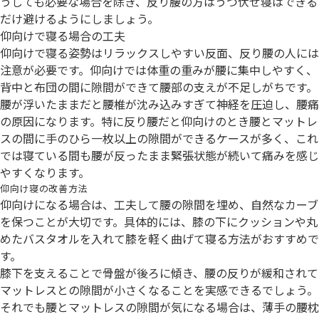
うしても必要な場合を除き、反り腰の方はうつ伏せ寝はできる
だけ避けるようにしましょう。
仰向けで寝る場合の工夫
仰向けで寝る姿勢はリラックスしやすい反面、反り腰の人には
注意が必要です。仰向けでは体重の重みが腰に集中しやすく、
背中と布団の間に隙間ができて腰部の支えが不足しがちです。
腰が浮いたままだと腰椎が沈み込みすぎて神経を圧迫し、腰痛
の原因になります。特に反り腰だと仰向けのとき腰とマットレ
スの間に手のひら一枚以上の隙間ができるケースが多く、これ
では寝ている間も腰が反ったまま緊張状態が続いて痛みを感じ
やすくなります。
仰向け寝の改善方法
仰向けになる場合は、工夫して腰の隙間を埋め、自然なカーブ
を保つことが大切です。具体的には、膝の下にクッションや丸
めたバスタオルを入れて膝を軽く曲げて寝る方法がおすすめで
す。
膝下を支えることで骨盤が後ろに傾き、腰の反りが緩和されて
マットレスとの隙間が小さくなることを実感できるでしょう。
それでも腰とマットレスの隙間が気になる場合は、薄手の腰枕