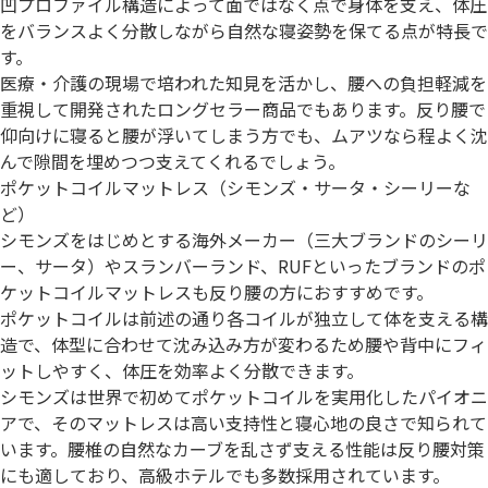
凹プロファイル構造によって面ではなく点で身体を支え、体圧
をバランスよく分散しながら自然な寝姿勢を保てる点が特長で
す。
医療・介護の現場で培われた知見を活かし、腰への負担軽減を
重視して開発されたロングセラー商品でもあります。反り腰で
仰向けに寝ると腰が浮いてしまう方でも、ムアツなら程よく沈
んで隙間を埋めつつ支えてくれるでしょう。
ポケットコイルマットレス（シモンズ・サータ・シーリーな
ど）
シモンズをはじめとする海外メーカー（三大ブランドのシーリ
ー、サータ）やスランバーランド、RUFといったブランドのポ
ケットコイルマットレスも反り腰の方におすすめです。
ポケットコイルは前述の通り各コイルが独立して体を支える構
造で、体型に合わせて沈み込み方が変わるため腰や背中にフィ
ットしやすく、体圧を効率よく分散できます。
シモンズは世界で初めてポケットコイルを実用化したパイオニ
アで、そのマットレスは高い支持性と寝心地の良さで知られて
います。腰椎の自然なカーブを乱さず支える性能は反り腰対策
にも適しており、高級ホテルでも多数採用されています。