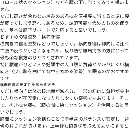
（ロール状のクッション）などを腰の下に当ててみても構いま
せん。
ただし高さが合わない厚みのある枕を直接腰に当てると逆に腰
が反ってしまう恐れもあるため、調節可能な低めのものを使う
か、基本は膝下サポートで対応すると良いでしょう。
おすすめの寝姿勢：横向き寝
横向きで寝る姿勢はどうでしょうか。横向き寝は仰向けに比べ
て腰の反りが小さくなるため、反り腰や腰痛持ちの方にとって
最も楽な寝方のひとつとされています。
特に腰痛がひどい人や妊娠中の人は腰に負荷がかかりにくい横
向き（少し膝を曲げて背中を丸める姿勢）で眠るのがおすすめ
です。
横向き寝の安定性を高める方法
ただし横向きは体の接地面が減る分、一部の筋肉に負担が集中
したり体が不安定になったりしやすい姿勢でもあります。そこ
で、抱き枕や膝枕（膝の間に挟むクッション）を活用すると良
いでしょう。
膝間にクッションを挟むことで下半身のバランスが安定し、背
骨のねじれが防げます。上半身も抱き枕を抱えるようにすると