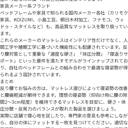
家具メーカー系ブランド
ベッドフレームや家具で知られる国内メーカー各社（カリモク
家具、KOIZUMI、小島工芸、朝日木材加工、フナモコ、ウィ
ドゥ・スタイルなど）も、高品質なマットレスを取り扱ってい
ます。
これらのメーカーのマットレスはインテリア性だけでなく、人
間工学や睡眠工学に基づいた機能性にも配慮されています。反
り腰対策として重要な「適度な硬さ」「体圧分散」「寝返りサ
ポート」といった要件を満たすモデルがラインナップされてお
り、自社のベッドフレームとの組み合わせで最適な寝姿勢が得
られるよう設計されています。
まとめ
反り腰でお悩みの方は、マットレス選びによって寝姿勢の改善
と腰痛軽減が期待できます。理想の寝姿勢（仰向け時に腰の隙
間2〜3cm程度）を維持できるマットレスを目安に、硬さ・体
圧分散・反発力のバランスが取れた製品を選びましょう。
実際に店舗で寝心地を試したり、専門家の意見も参考にしなが
ら、自分の体にフィットする一枚を見つけてください。適切な