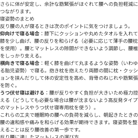
さらに体が安定し、余計な筋緊張がほぐれて腰への負担軽減に
つながります。
寝姿勢のまとめ
反り腰の人が寝るときは次のポイントに気をつけましょう。
仰向けで寝る場合
：膝下にクッションや丸めたタオルを入れて
膝を少し曲げ、腰の反りを和らげる（必要に応じて薄手の腰枕
を使用）。腰とマットレスの隙間ができないよう調節し、腰椎
をしっかり支える。
横向きで寝る場合
：軽く膝を曲げて丸まるような姿勢（いわゆ
る胎児姿勢）で寝る。抱き枕を抱えたり両膝の間に枕・クッシ
ョンを挟んだりして体の安定性を高め、背骨のねじれや筋緊張
を防ぐ。
うつ伏せ寝は避ける
：腰が反りやすく負担が大きいため極力控
える（どうしても必要な場合は腰が沈まないよう高反発タイプ
のマットレスやうつ伏せ寝専用枕を使う）。
これらの工夫で睡眠時の腰への負荷を減らし、朝起きたときの
腰の違和感や痛みを和らげる効果が期待できます。寝姿勢を整
えることは反り腰改善の第一歩です。
反り腰に適したマットレスの選び方