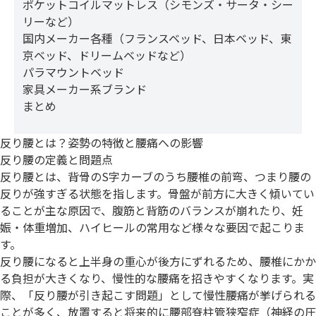
ポケットコイルマットレス（シモンズ・サータ・シー
リーなど）
国内メーカー各種（フランスベッド、日本ベッド、東
京ベッド、ドリームベッドなど）
パラマウントベッド
家具メーカー系ブランド
まとめ
反り腰とは？姿勢の特徴と腰痛への影響
反り腰の定義と問題点
反り腰とは、背骨のS字カーブのうち腰椎の前弯、つまり腰の
反りが強すぎる状態を指します。骨盤が前方に大きく傾いてい
ることが主な原因で、腹筋と背筋のバランスが崩れたり、妊
娠・体重増加、ハイヒールの常用など様々な要因で起こりま
す。
反り腰になると上半身の重心が後方にずれるため、腰椎にかか
る負担が大きくなり、慢性的な腰痛を招きやすくなります。実
際、「反り腰が引き起こす問題」として慢性腰痛が挙げられる
ことが多く、放置すると将来的に腰部脊柱管狭窄症（神経の圧