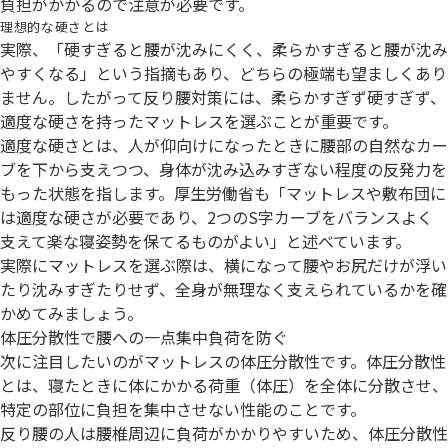
負担がかかるので注意が必要です。
理想的な硬さとは
実際、「硬すぎると腰が沈みにくく、柔らかすぎると腰が沈み
やすくなる」という指摘もあり、どちらの極端も望ましくあり
ません。したがって反り腰対策には、柔らかすぎず硬すぎず、
適度な硬さを持ったマットレスを選ぶことが重要です。
適度な硬さとは、人が仰向けになったときに腰部の自然なカー
ブを下から支えつつ、身体が沈み込みすぎない程度の反発力を
もった状態を指します。厚生労働省も「マットレスや敷布団に
は適度な硬さが必要であり、2つのS字カーブをバランスよく
支えて楽な寝姿勢を保てるものがよい」と述べています。
実際にマットレスを選ぶ際は、横になって腰やお尻だけが浮い
たり沈みすぎたりせず、全身が無理なく支えられているかを確
かめてみましょう。
体圧分散性で腰への一点集中負荷を防ぐ
次に注目したいのがマットレスの体圧分散性です。体圧分散性
とは、寝たときに体にかかる荷重（体圧）を全体に分散させ、
特定の部位に負担を集中させない性能のことです。
反り腰の人は腰椎周辺に負荷がかかりやすいため、体圧分散性