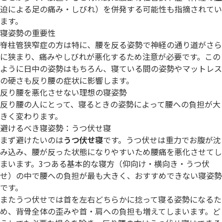
迫による足の痛み・しびれ）を併発する可能性も指摘されてい
ます。
寝姿勢の重要性
脊柱管狭窄症の方は特に、腰を反る姿勢で神経の通り道がさら
に狭まり、痛みやしびれが悪化するため注意が必要です。この
ように日中の姿勢はもちろん、寝ている間の姿勢やマットレス
の硬さも反り腰の症状に影響します。
反り腰を悪化させない理想の寝姿勢
反り腰の人にとって、寝るときの姿勢によって腰への負担が大
きく変わります。
避けるべき寝姿勢：うつ伏せ寝
まず避けたいのは
うつ伏せ寝
です。うつ伏せは重力でお腹が沈
み込み、腰が反った状態になりやすいため腰痛を悪化させてし
まいます。3つある基本的な寝方（仰向け・横向き・うつ伏
せ）の中で腰への負担が最も大きく、おすすめできない寝姿勢
です。
またうつ伏せでは首を左右どちらかに捻って寝る姿勢になるた
め、背骨全体の歪みや首・肩への負担も増えてしまいます。ど