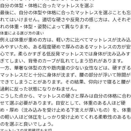
自分の体型・体格に合ったマットレスを選ぶ
最後に、自分の体型や体格に合ったマットレスを選ぶことも忘
れてはいけません。適切な硬さや反発力の感じ方は、人それぞ
れの体重・体型・姿勢によって異なります。
体重による選び方の違い
例えば体重が重めの方は、軽い方に比べてマットレスが沈み込
みやすいため、ある程度硬めで厚みのあるマットレスの方が安
心です。柔らかすぎる低反発マットレスでは身体が沈み込みす
ぎてしまい、背骨のカーブが乱れてしまう恐れがあります。
一方、華奢な体型の方や筋肉量の少ない女性などは、硬すぎる
マットレスだと十分に身体が沈まず、腰の部分が浮いて隙間が
できてしまうことがあります。その結果、仰向けで寝ると腰が
過剰に反った状態になりかねません。
こうした点から、マットレスの硬さと厚みは自分の体格に合わ
せて選ぶ必要があります。目安として、体重のある人ほど硬
め・厚め（沈み込みを受け止める下支えが厚いもの）を、体重
の軽い人ほど体圧をしっかり受け止めてくれる柔軟性のあるも
のを選ぶと良いでしょう。
マットレスの状態確認も大切