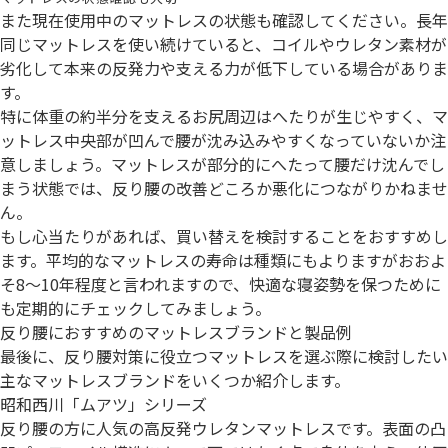
また現在使用中のマットレスの状態も確認してください。長年
同じマットレスを使い続けていると、コイルやウレタン素材が
劣化して本来の反発力や支える力が低下している場合がありま
す。
特に体重の約半分を支えるお尻周辺はへたりが生じやすく、マ
ットレス中央部が凹んで腰が沈み込みやすくなっていないか注
意しましょう。マットレスが部分的にへたって腰だけ沈んでし
まう状態では、反り腰の改善どころか悪化につながりかねませ
ん。
もし心当たりがあれば、買い替えを検討することをおすすめし
ます。平均的なマットレスの寿命は種類にもよりますがおおよ
そ8〜10年程度と言われますので、快適な寝姿勢を保つために
も定期的にチェックしてみましょう。
反り腰におすすめのマットレスブランドと製品例
最後に、反り腰対策に役立つマットレスを選ぶ際に検討したい
主なマットレスブランドをいくつか紹介します。
昭和西川「ムアツ」シリーズ
反り腰の方に人気の高反発ウレタンマットレスです。表面の凸