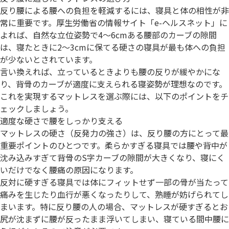
反り腰による腰への負担を軽減するには、寝具と体の相性が非
常に重要です。厚生労働省の情報サイト「e-ヘルスネット」に
よれば、自然な立位姿勢で4〜6cmある腰部のカーブの隙間
は、寝たときに2〜3cmに保てる硬さの寝具が最も体への負担
が少ないとされています。
言い換えれば、立っているときよりも腰の反りが緩やかにな
り、背骨のカーブが適度に支えられる寝姿勢が理想なのです。
これを実現するマットレスを選ぶ際には、以下のポイントをチ
ェックしましょう。
適度な硬さで腰をしっかり支える
マットレスの硬さ（反発力の強さ）は、反り腰の方にとって最
重要ポイントのひとつです。柔らかすぎる寝具では腰や背中が
沈み込みすぎて背骨のS字カーブの隙間が大きくなり、寝にく
いだけでなく腰痛の原因になります。
反対に硬すぎる寝具では体にフィットせず一部の骨が当たって
痛みを生じたり血行が悪くなったりして、熟睡が妨げられてし
まいます。特に反り腰の人の場合、マットレスが硬すぎるとお
尻が沈まずに腰が反ったまま浮いてしまい、寝ている間中腰に