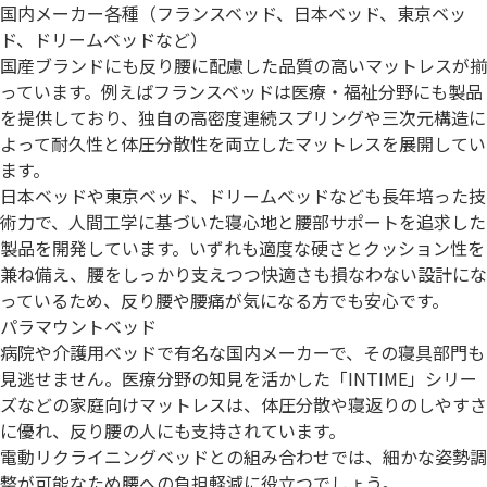
国内メーカー各種（フランスベッド、日本ベッド、東京ベッ
ド、ドリームベッドなど）
国産ブランドにも反り腰に配慮した品質の高いマットレスが揃
っています。例えばフランスベッドは医療・福祉分野にも製品
を提供しており、独自の高密度連続スプリングや三次元構造に
よって耐久性と体圧分散性を両立したマットレスを展開してい
ます。
日本ベッドや東京ベッド、ドリームベッドなども長年培った技
術力で、人間工学に基づいた寝心地と腰部サポートを追求した
製品を開発しています。いずれも適度な硬さとクッション性を
兼ね備え、腰をしっかり支えつつ快適さも損なわない設計にな
っているため、反り腰や腰痛が気になる方でも安心です。
パラマウントベッド
病院や介護用ベッドで有名な国内メーカーで、その寝具部門も
見逃せません。医療分野の知見を活かした「INTIME」シリー
ズなどの家庭向けマットレスは、体圧分散や寝返りのしやすさ
に優れ、反り腰の人にも支持されています。
電動リクライニングベッドとの組み合わせでは、細かな姿勢調
整が可能なため腰への負担軽減に役立つでしょう。