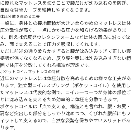
に優れたマットレスを使うことで腰だけが沈み込むのを防ぎ、
自然な背骨カーブを維持しやすくなります。
体圧分散を高める工夫
一般に、身体との接地面積が大きい柔らかめのマットレスは体
圧分散性が高く、一点にかかる圧力を和らげる効果がありま
す。例えば低反発ウレタンフォームなどは体の凹凸に沿って沈
み、面で支えることで圧力を吸収してくれます。
ただし前述の通り柔らかすぎると腰が沈み込みすぎて正しい寝
姿勢が保てなくなるため、反り腰対策には沈み込みすぎない範
囲で体圧を分散してくれる構造が理想です。
ポケットコイルマットレスの特徴
近年のマットレスには体圧分散を高めるための様々な工夫があ
ります。独立型コイルスプリング（ポケットコイル）を使用し
たマットレスは代表的な例で、コイル一つ一つが身体の部位ご
とに沈み込みを支えるため効率的に体圧を分散できます。
ポケットコイルは「点で支える」構造とも言われ、腰・お尻・
肩など突出した部分をしっかり沈めつつ、くびれた腰部にもフ
ィットして支えるので、自然な姿勢を保ちやすいメリットがあ
ります。