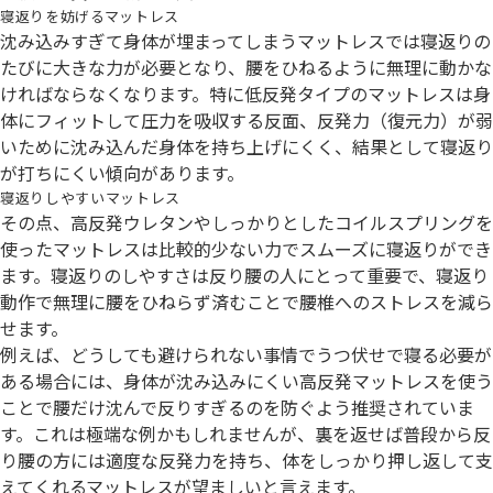
寝返りを妨げるマットレス
沈み込みすぎて身体が埋まってしまうマットレスでは寝返りの
たびに大きな力が必要となり、腰をひねるように無理に動かな
ければならなくなります。特に低反発タイプのマットレスは身
体にフィットして圧力を吸収する反面、反発力（復元力）が弱
いために沈み込んだ身体を持ち上げにくく、結果として寝返り
が打ちにくい傾向があります。
寝返りしやすいマットレス
その点、高反発ウレタンやしっかりとしたコイルスプリングを
使ったマットレスは比較的少ない力でスムーズに寝返りができ
ます。寝返りのしやすさは反り腰の人にとって重要で、寝返り
動作で無理に腰をひねらず済むことで腰椎へのストレスを減ら
せます。
例えば、どうしても避けられない事情でうつ伏せで寝る必要が
ある場合には、身体が沈み込みにくい高反発マットレスを使う
ことで腰だけ沈んで反りすぎるのを防ぐよう推奨されていま
す。これは極端な例かもしれませんが、裏を返せば普段から反
り腰の方には適度な反発力を持ち、体をしっかり押し返して支
えてくれるマットレスが望ましいと言えます。