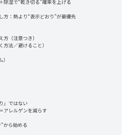
＋除湿で“乾き切る”確率を上げる
し方：熱より“表示どおり”が最優先
え方（注意つき）
く方法／避けること）
ム）
り」ではない
＝アレルゲンを減らす
”から始める