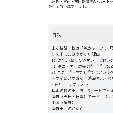
は屋外・室内・布団乾燥機の3ルート
分かる形で解説します。
目次
まず結論：枕は「乾かす」より「
枕を干したほうがいい理由
1）湿気が溜まりやすい（におい
2）ダニ・カビ対策の“土台”にな
3）ただし“干すだけ”ではアレル
干す前に必ず確認：洗濯表示・素
30秒チェックリスト
基本の枕の干し方：3ルートで考
屋外（天日・日陰）で干す手順：コ
手順（屋外）
屋外干しの注意点