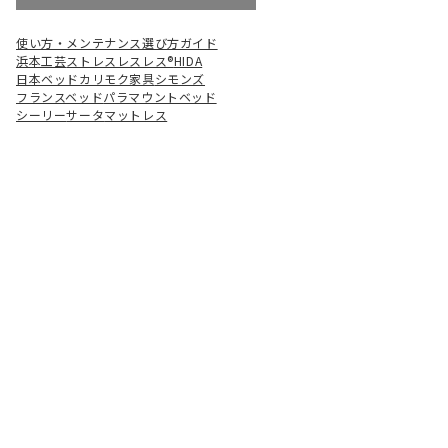
使い方・メンテナンス
選び方ガイド
浜本工芸
ストレスレスレス®
HIDA
日本ベッド
カリモク家具
シモンズ
フランスベッド
パラマウントベッド
シーリー
サータ
マットレス