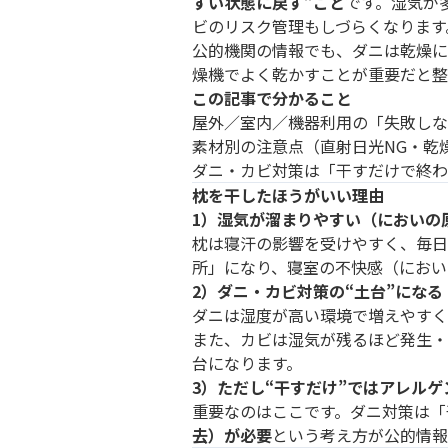
すい状態に戻す”こと
です。湿気が
ビのリスク管理もしづらくなります
公的機関の情報でも、ダニは乾燥に
燥機でよく乾かすことが重要だと整
この記事で分かること
屋外／室内／機器利用の「失敗しな
素材別の注意点（直射日光NG・乾燥
ダニ・カビ対策は「干すだけで終わ
枕を干したほうがいい理由
1）湿気が溜まりやすい（においの
枕は寝汗の影響を受けやすく、毎日
所」になり、寝室の不快感（におい
2）ダニ・カビ対策の“土台”になる
ダニは湿度が高い環境で増えやすく
また、カビは湿気が残るほど発生・
台になります。
3）ただし“干すだけ”ではアレル
重要なのはここです。ダニ対策は「
去）が必要
という考え方が公的情報