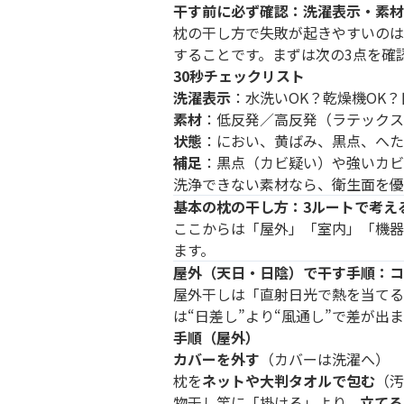
干す前に必ず確認：洗濯表示・素材
枕の干し方で失敗が起きやすいのは
することです。まずは次の3点を確
30秒チェックリスト
洗濯表示
：水洗いOK？乾燥機OK
素材
：低反発／高反発（ラテックス
状態
：におい、黄ばみ、黒点、へた
補足
：黒点（カビ疑い）や強いカビ
洗浄できない素材なら、衛生面を優
基本の枕の干し方：3ルートで考え
ここからは「屋外」「室内」「機器
ます。
屋外（天日・日陰）で干す手順：コツ
屋外干しは「直射日光で熱を当てる
は“日差し”より“風通し”で差が出
手順（屋外）
カバーを外す
（カバーは洗濯へ）
枕を
ネットや大判タオルで包む
（汚
物干し竿に「掛ける」より、
立てる