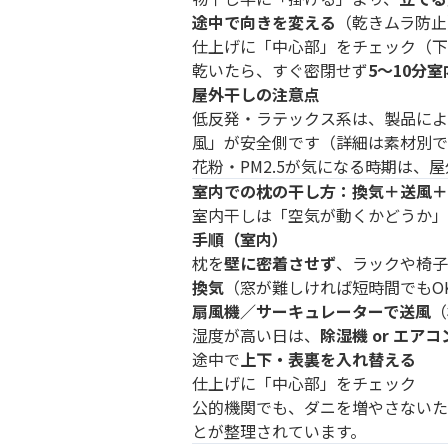
途中で向きを変える
（乾きムラ防止
仕上げに「中心部」をチェック（下
乾いたら、すぐ密閉せず
5〜10分
屋外干しの注意点
低反発・ラテックス系は、製品によ
風」が安全側です（詳細は素材別で
花粉・PM2.5が気になる時期は、
室内での枕の干し方：換気＋送風＋
室内干しは「空気が動くかどうか」
手順（室内）
枕を
壁に密着させず
、ラックや椅子
換気
（窓が難しければ短時間でもO
扇風機／サーキュレーターで送風
（
湿度が高い日は、
除湿機 or エア
途中で
上下・表裏を入れ替える
仕上げに「中心部」をチェック
公的機関でも、ダニを増やさないた
とが整理されています。