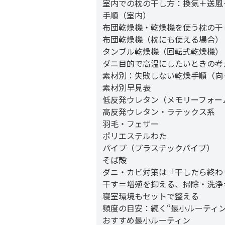
室内での枕の干し方：換気＋送風
手順（室内）
布団乾燥機・乾燥機を使う枕の干
布団乾燥機（枕にも使える場合）
タンブル乾燥機（回転式乾燥機）
ダニ目的で高温にしたいときの考
素材別：失敗しない乾燥手順（向
素材別早見表
低反発ウレタン（メモリーフォー
高反発ウレタン・ラテックス系
羽毛・フェザー
ポリエステルわた
パイプ（プラスチックパイプ）
そば殻
ダニ・カビ対策は「干したら終わ
干す＝増殖を抑える、掃除・洗浄
寝室環境もセットで整える
頻度の目安：続く“最小ルーティン
おすすめ最小ルーティン