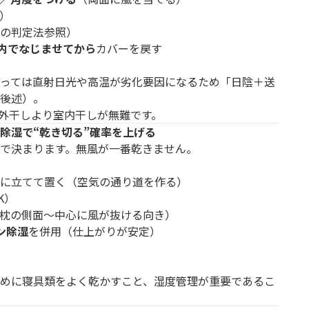
）
の判定法参照）
室内でなじませてから
カバーを戻す
っては直射日光や高温が劣化要因になるため「日陰＋送
後述）。
屋外干しより室内干しが無難です。
除湿で“乾き切る”確率を上げる
で決まります。無風が一番乾きません。
に立てて置く（空気の通り道を作る）
K）
枕の側面〜中心に風が抜ける向き）
コン除湿
を併用（仕上がりが安定）
めに寝具類をよく乾かすこと、湿度管理が重要であるこ