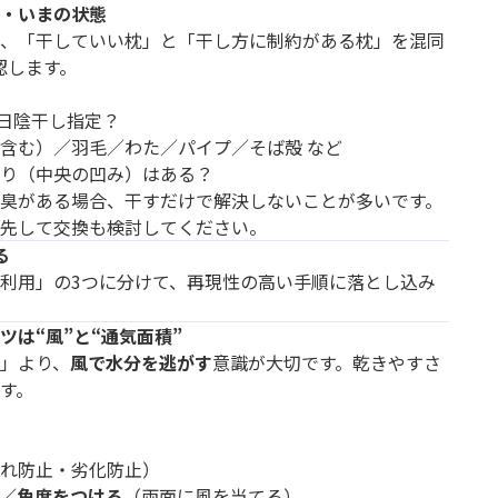
・いまの状態
、「干していい枕」と「干し方に制約がある枕」を混同
認します。
？日陰干し指定？
含む）／羽毛／わた／パイプ／そば殻 など
り（中央の凹み）はある？
臭がある場合、干すだけで解決しないことが多いです。
先して交換も検討してください。
る
利用」の3つに分けて、再現性の高い手順に落とし込み
は“風”と“通気面積”
」より、
風で水分を逃がす
意識が大切です。乾きやすさ
ます。
れ防止・劣化防止）
／角度をつける
（両面に風を当てる）