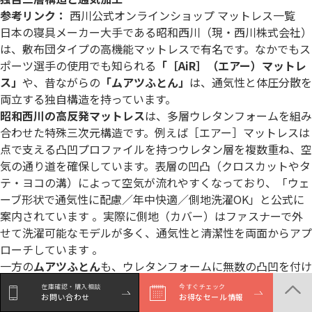
参考リンク：
西川公式オンラインショップ マットレス一覧
日本の寝具メーカー大手である昭和西川（現・西川株式会社）
は、敷布団タイプの高機能マットレスで有名です。なかでもス
ポーツ選手の使用でも知られる
「［AiR］（エアー）マットレ
ス」
や、昔ながらの
「ムアツふとん」
は、通気性と体圧分散を
両立する独自構造を持っています。
昭和西川の高反発マットレス
は、多層ウレタンフォームを組み
合わせた特殊三次元構造です。例えば［エアー］マットレスは
点で支える凸凹プロファイルを持つウレタン層を複数重ね、空
気の通り道を確保しています。表層の凹凸（クロスカットやタ
テ・ヨコの溝）によって空気が流れやすくなっており、「ウェ
ーブ形状で通気性に配慮／年中快適／側地洗濯OK」と公式に
案内されています 。実際に側地（カバー）はファスナーで外
せて洗濯可能なモデルが多く、通気性と清潔性を両面からアプ
ローチしています 。
一方の
ムアツふとん
も、ウレタンフォームに無数の凸凹を付け
た構造で有名ですが、近年のモデルでは素材そのものを「高通
在庫確認・購入相談
今すぐチェック
お問い合わせ
お得なセール情報
気ウレタン」にアップデートしています。従来、ウレタンフォ