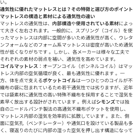
い。
通気性に優れたマットレスとは？その特徴と選び方のポイント
マットレスの構造と素材による通気性の違い
マットレスの通気性は、
内部構造
や
使用されている素材
によっ
て大きく左右されます。一般的に、スプリング（コイル）を使
ったマットレスは内部に空間が多いため通気性が高く、ウレタ
ンフォームなどのフォーム系マットレスは密度が高いため通気
性が低くなりがちです 。しかし、各メーカーは様々な工夫で
それぞれの素材の弱点を補い、通気性を高めています。
コイルマットレス
：オープンコイル（ボンネルコイル）はマッ
トレス内部の空気循環が良く、最も通気性に優れます 。一
方、体を点で支える
ポケットコイル
は一つひとつのコイルが不
織布の袋に包まれているため若干通気性では劣りますが、近年
では袋素材に通気性の高い特殊不織布を採用することで湿気を
素早く放出する設計がされています 。例えば
シモンズ
では独
自のニードルパンチ製法の高通気不織布ポケットを使用し、
マットレス内部の湿気を効率的に拡散しています 。また、側
面に空気孔（ベンチレーター）や通気口を設けている製品も多
く、寝返りのたびに内部の湿った空気を押し出す構造になって