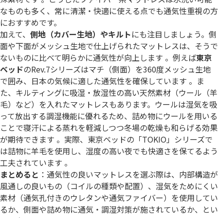
なものも多く、常に清潔・快適に使える点でも通気性重視の方
におすすめです。
加えて、
側地（カバー生地）やキルト
にも注目しましょう。側
面や下面がメッシュ生地で仕上げられたマットレスは、そうで
ないものに比べて明らかに通気性が向上します 。例えば
東京
ベッド
のRev.7シリーズはマチ（側面）を360度メッシュ生地
で囲み、日本の気候に適した通気性を確保しています 。ま
た、キルティングに吸湿・放湿性の高い天然素材（ウール（羊
毛）など）を入れたマットレスもあります。ウールは湿気を吸
って放出する調湿機能に優れるため、詰め物にウールを用いる
ことで寝汗による蒸れを軽減しつつ冬場の乾燥も和らげる効果
が期待できます 。実際、東京ベッドの「TOKIO」シリーズで
は詰物に羊毛を使用し、湿度の高い夜でも快適さを保てるよう
工夫されています 。
まとめると
：通気性の良いマットレスを選ぶ際は、内部構造が
風通しの良いもの（コイルの種類や配置）、湿気をためにくい
素材（通気孔付きのウレタンや通気ファイバー）を使用してい
るか、側面や詰め物に通気・調湿対策が施されているか、とい