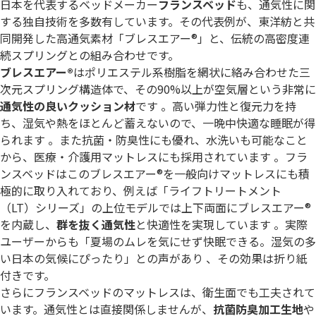
日本を代表するベッドメーカー
フランスベッド
も、通気性に関
する独自技術を多数有しています。その代表例が、東洋紡と共
同開発した高通気素材「ブレスエアー®」と、伝統の高密度連
続スプリングとの組み合わせです。
ブレスエアー®
はポリエステル系樹脂を網状に絡み合わせた三
次元スプリング構造体で、その90%以上が空気層という非常に
通気性の良いクッション材
です 。高い弾力性と復元力を持
ち、湿気や熱をほとんど蓄えないので、一晩中快適な睡眠が得
られます 。また抗菌・防臭性にも優れ、水洗いも可能なこと
から、医療・介護用マットレスにも採用されています 。フラ
ンスベッドはこのブレスエアー®を一般向けマットレスにも積
極的に取り入れており、例えば「ライフトリートメント
（LT）シリーズ」の上位モデルでは上下両面にブレスエアー®
を内蔵し、
群を抜く通気性
と快適性を実現しています 。実際
ユーザーからも「夏場のムレを気にせず快眠できる。湿気の多
い日本の気候にぴったり」との声があり 、その効果は折り紙
付きです。
さらにフランスベッドのマットレスは、衛生面でも工夫されて
います。通気性とは直接関係しませんが、
抗菌防臭加工生地
や