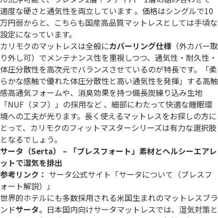
適度な硬さと通気性を両立しています 。価格はシングルで10
万円弱からと、こちらも国産高品質マットレスとしては手頃な
設定になっています。
カリモクのマットレスは全般に
カバーリング仕様
（外カバー取
り外し可）でメンテナンス性を重視しつつ、通気性・耐久性・
体圧分散性を高次元でバランスさせているのが特長です。「柔
らかな感触で優れた体圧分散性と高い通気性を発揮」する高触
感高通気フォームや、消臭効果を持つ備長炭練り込み生地
「NUF（ヌフ）」の採用など 、細部にわたって快適な睡眠環
境への工夫が光ります。長く使えるマットレスをお探しの方に
とって、カリモクのフィットマスターシリーズは有力な選択肢
となるでしょう。
サータ（Serta） – 「ブレスフォート」素材とヘルシーエアレ
ットで湿気を排出
参考リンク：
サータ公式サイト「サータについて（ブレスフ
ォート解説）」
世界的ホテルにも多数採用される米国生まれのマットレスブラ
ンド
サータ
。日本国内向けサータマットレスでは、湿気対策と