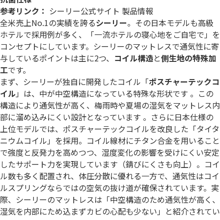
参考リンク：
シーリー公式サイト 製品情報
全米売上No.1の実績を誇る
シーリー
。その日本モデルも高級
ホテルで採用例が多く、「一流ホテルの寝心地をご自宅で」を
コンセプトにしています。シーリーのマットレスで通気性に寄
与しているポイントは主に2つ、
コイル構造
と
側生地の特殊加
工
です。
まず、シーリーが独自に開発したコイル「
ポスチャーテックコ
イル
」は、中が中空構造になっている特殊な形状です 。この
構造により通気性が高く、梅雨時や夏場の湿気をマットレス内
部に溜め込みにくい設計となっています 。さらに日本仕様の
上位モデルでは、ポスチャーテックコイルを改良した「タイタ
ニウムコイル」を採用。コイル線材にチタン合金を用いること
で強度と反発力を高めつつ、湿度変化の影響を受けにくい安定
したサポート力を実現しています（錆びにくさも向上）。コイ
ル数も多く配置され、体圧分散に優れる一方で、通気性はコイ
ルスプリングならではの空気の抜け道が確保されています。実
際、シーリーのマットレスは「中空構造のため通気性が高く、
湿気を内部にため込まずカビの心配も少ない」と紹介されてい