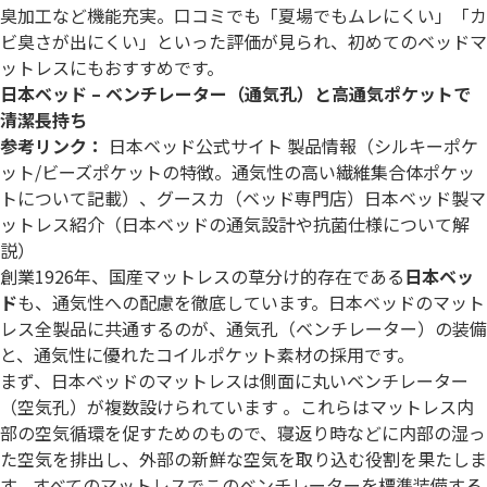
臭加工など機能充実。口コミでも「夏場でもムレにくい」「カ
ビ臭さが出にくい」といった評価が見られ、初めてのベッドマ
ットレスにもおすすめです。
日本ベッド – ベンチレーター（通気孔）と高通気ポケットで
清潔長持ち
参考リンク：
日本ベッド公式サイト 製品情報
（シルキーポケ
ット/ビーズポケットの特徴。通気性の高い繊維集合体ポケッ
トについて記載）、
グースカ（ベッド専門店）日本ベッド製マ
ットレス紹介
（日本ベッドの通気設計や抗菌仕様について解
説）
創業1926年、国産マットレスの草分け的存在である
日本ベッ
ド
も、通気性への配慮を徹底しています。日本ベッドのマット
レス全製品に共通するのが、通気孔（ベンチレーター）の装備
と、通気性に優れたコイルポケット素材の採用です。
まず、日本ベッドのマットレスは側面に丸いベンチレーター
（空気孔）が複数設けられています 。これらはマットレス内
部の空気循環を促すためのもので、寝返り時などに内部の湿っ
た空気を排出し、外部の新鮮な空気を取り込む役割を果たしま
す。すべてのマットレスでこのベンチレーターを標準装備する