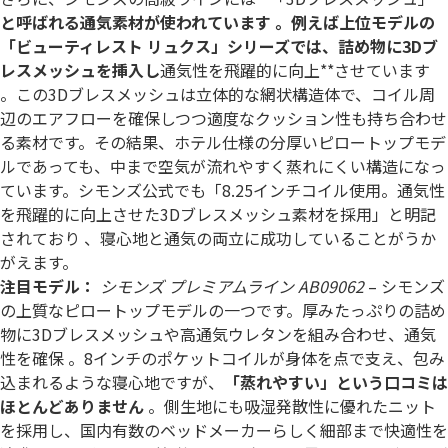
と呼ばれる通気素材が使われています 。例えば上位モデルの
「ビューティレスト リュクス」シリーズでは、詰め物に3Dブ
レスメッシュを挿入し
通気性を飛躍的に向上**させています
。この3Dブレスメッシュは立体的な網状構造体で、コイル周
辺のエアフローを確保しつつ適度なクッション性も持ち合わせ
る素材です。その結果、ホテル仕様の分厚いピロートップモデ
ルであっても、中まで空気が流れやすく蒸れにくい構造になっ
ています。シモンズ公式でも「8.25インチコイル使用。通気性
を飛躍的に向上させた3Dブレスメッシュ素材を採用」と明記
されており 、寝心地と通気の両立に成功していることがうか
がえます。
注目モデル：
シモンズ プレミアムライン AB09062
– シモンズ
の上質なピロートップモデルの一つです。厚みたっぷりの詰め
物に3Dブレスメッシュや高通気ウレタンを組み合わせ、通気
性を確保 。8インチのポケットコイルが身体を点で支え、包み
込まれるような寝心地ですが、
「蒸れやすい」という口コミは
ほとんどありません
。側生地にも吸湿発散性に優れたニット
を採用し、国内有数のベッドメーカーらしく細部まで快適性を