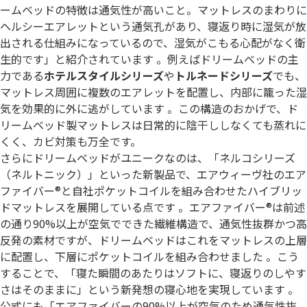
ームベッドの特徴は通気性が高いこと。マットレスのまわりに
ヘルシーエアレットという通気孔があり、寝返り時に湿気が放
出される仕組みになっているので、湿気がこもる心配がなく衛
生的です」と紹介されています 。例えばドリームベッドの主
力である
ホテルスタイルシリーズ
や
トルネードシリーズ
でも、
マットレス周囲に複数のエアレットを配置し、内部に籠った湿
気を効果的に外に逃がしています 。この構造のおかげで、ド
リームベッド製マットレスは日常的に陰干ししなくても蒸れに
くく、カビ対策も万全です。
さらにドリームベッドがユニークなのは、「ネルコシリーズ
（ネルトニック）」といった新製品で、エアウィーヴ社のエア
ファイバー®と自社ポケットコイルを組み合わせたハイブリッ
ドマットレスを展開している点です 。エアファイバー®は前述
の通り90%以上が空気でできた繊維構造で、通気性抜群かつ高
反発の素材ですが、ドリームベッドはこれをマットレスの上層
に配置し、下層にポケットコイルを組み合わせました 。こう
することで、「寝た瞬間のあたりはソフトに、寝返りのしやす
さはそのままに」という新発想の寝心地を実現しています 。
公式にも「エアファイバーの90%以上が空気のため通気性抜