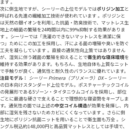
ます 。
次に側生地ですが、シーリーの上位モデルでは
ポリジン加工
と
呼ばれる先進の繊維加工技術が使われています 。ポリジンと
は天然の銀イオンを利用した抗菌・防臭技術で、マットレス生
地上の細菌の繁殖を24時間以内に99%抑制する効果がありま
す 。シーリーでは「洗濯のできないマットレスを清潔に保
つ」ためにこの加工を採用し、汗による菌の増殖や臭いを防ぐ
工夫を凝らしています 。直接の通気性向上策ではありません
が、湿気に伴う雑菌の繁殖を抑えることで
衛生的な寝床環境
を
維持する効果があります。もちろん、生地自体も上質なニット
で手触りが良く、通気性と耐久性のバランスに優れています。
注目モデル：
シーリー Primera（プリメーラ）DX
– シーリー
の日本向けスタンダード上位モデル。ポスチャーテックコイル
の発展形である5ゾーン・タイタニウムコイルを採用し、部位
ごとに最適な硬さで支えることで理想的な寝姿勢をキープしま
す。通気性の面では上述の
中空コイル構造
が効果を発揮し、内
部に湿気を残さないためカビにくくなっています 。さらに側
生地にポリジン抗菌ニットを用いることで衛生面も万全 。シ
ングル税込約148,000円と高品質マットレスとしては手頃で、