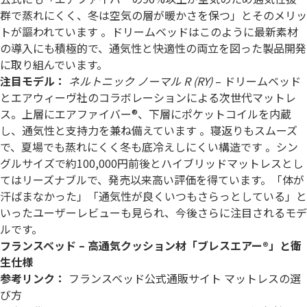
群で蒸れにくく、冬は空気の層が暖かさを保つ」とそのメリッ
トが謳われています 。ドリームベッドはこのように最新素材
の導入にも積極的で、通気性と快適性の両立を図った製品開発
に取り組んでいます。
注目モデル：
ネルトニック ノーマル R (RY)
– ドリームベッド
とエアウィーヴ社のコラボレーションによる次世代マットレ
ス。上層にエアファイバー®、下層にポケットコイルを内蔵
し、通気性と支持力を兼ね備えています 。寝返りもスムーズ
で、夏場でも蒸れにくく冬も底冷えしにくい構造です 。シン
グルサイズで約100,000円前後とハイブリッドマットレスとし
てはリーズナブルで、発売以来高い評価を得ています。「体が
汗ばまなかった」「通気性が良くいつもさらっとしている」と
いったユーザーレビューも見られ、今後さらに注目されるモデ
ルです。
フランスベッド – 高通気クッション材「ブレスエアー®」と衛
生仕様
参考リンク：
フランスベッド公式通販サイト マットレスの選
び方