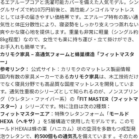
るエアループコアと洗濯可能カバーを備えた人気モデル。シン
グルサイズで約10万円前後と、高性能ノンコイルマットレス
としては手の届きやすい価格帯です。エアループ特有の高い通
気性と体圧分散性により、寝姿勢をしっかり支えつつ蒸れない
爽やかな寝心地を提供します。重量も非常に軽量（シングル約
8kg程度）なので、女性でも楽に持ち運び・立て掛けができ、
お手入れも簡単です。
カリモク家具 – 高通気フォームと蜂巣構造「フィットマスタ
ー」
参考リンク：
公式サイト：カリモクのマットレス製品情報
国内有数の家具メーカーである
カリモク家具
は、木工技術だけ
でなく寝具分野でも高品質な国産マットレスを開発していま
す。通気性重視のシリーズとして知られるのが、ノンスプリン
グ（ウレタン・ファイバー系）の
「FIT MASTER（フィットマ
スター）」
シリーズです。特に注目は次の2種類：
フィットマスターエア
：特殊ウレタンフォーム「
モールド
HEXA（ヘキサ）
」を5層構造で使用したモデルです。このモ
ールドHEXAは蜂の巣（ハニカム）状の空洞を多数もつ成型発
泡ウレタンで、
約500個もの通気孔
を備えています 。そのため