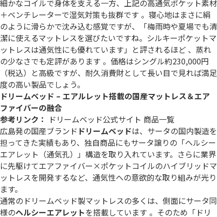
細かなコイルで身体を支える一方、上記の高通気ポケット素材
＋ベンチレーターで湿気対策も抜群です 。寝心地はまさに絹
のように滑らかで沈み込む感覚ですが、「梅雨時や夏場でも清
潔に使えるマットレスを選びたいですね。シルキーポケットマ
ットレスは通気性にも優れています」と評されるほど 、蒸れ
の少なさでも定評があります 。価格はシングル約230,000円
（税込）と高級ですが、耐久消費財として長い目で見れば満足
度の高い製品でしょう。
ドリームベッド – エアルレット搭載の国産マットレス＆エア
ファイバーの融合
参考リンク：
ドリームベッド公式サイト 商品一覧
広島発の国産ブランド
ドリームベッド
は、サータの国内製造を
担ってきた実績もあり、独自商品にもサータ譲りの「ヘルシー
エアレット（通気孔）」構造を取り入れています。さらに業界
に先駆けてエアファイバー×ポケットコイルのハイブリッドマ
ットレスを開発するなど、通気性への意欲的な取り組みが光り
ます。
通常のドリームベッド製マットレスの多くは、側面にサータ同
様の
ヘルシーエアレット
を搭載しています 。そのため「ドリ