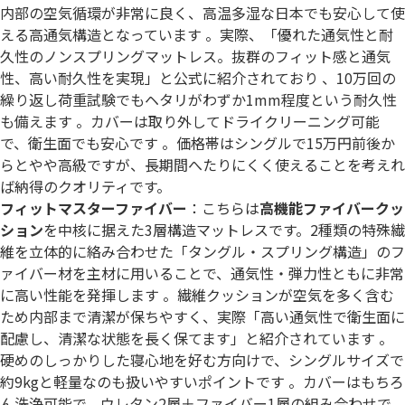
内部の空気循環が非常に良く、高温多湿な日本でも安心して使
える高通気構造となっています 。実際、「優れた通気性と耐
久性のノンスプリングマットレス。抜群のフィット感と通気
性、高い耐久性を実現」と公式に紹介されており 、10万回の
繰り返し荷重試験でもヘタリがわずか1mm程度という耐久性
も備えます 。カバーは取り外してドライクリーニング可能
で、衛生面でも安心です 。価格帯はシングルで15万円前後か
らとやや高級ですが、長期間へたりにくく使えることを考えれ
ば納得のクオリティです。
フィットマスターファイバー
：こちらは
高機能ファイバークッ
ション
を中核に据えた3層構造マットレスです。2種類の特殊繊
維を立体的に絡み合わせた「タングル・スプリング構造」のフ
ァイバー材を主材に用いることで、通気性・弾力性ともに非常
に高い性能を発揮します 。繊維クッションが空気を多く含む
ため内部まで清潔が保ちやすく、実際「高い通気性で衛生面に
配慮し、清潔な状態を長く保てます」と紹介されています 。
硬めのしっかりした寝心地を好む方向けで、シングルサイズで
約9kgと軽量なのも扱いやすいポイントです 。カバーはもちろ
ん洗浄可能で、ウレタン2層＋ファイバー1層の組み合わせで