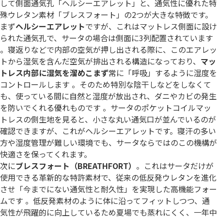
して側面通気孔「ヘルシーエアレット」と、通気性に優れた特
殊ウレタン素材「ブレスフォート」の2つが大きな特徴です。
まず
ヘルシーエアレット
ですが、これはマットレス側面に設け
られた通気孔で、サータの場合は側面に3列配置されています
。寝返りなどで内部の空気が押し出される際に、このエアレッ
トから湿気を含んだ空気が排出される構造になっており、
マッ
トレス内部に湿気を溜めこまず
常に「呼吸」するように湿度を
コントロールします 。そのため特別な陰干しなどをしなくて
も、使っている間に自然と湿度が放出され、ダニやカビの発生
を防いでくれる優れものです 。サータのポケットコイルマッ
トレスの側生地を見ると、小さな丸い通気口が並んでいるのが
確認できますが、これがヘルシーエアレットです。寝汗の多い
方や湿度管理が難しい環境でも、サータならではのこの機構が
快適さを保ってくれます。
次に
ブレスフォート（BREATHFORT）
。これはサータだけが
使用できる革新的な特許素材で、従来の低反発ウレタンを進化
させ「今までにない通気性と耐久性」を実現した高機能フォー
ムです 。低反発素材のように体に沿ってフィットしつつ、通
気性が飛躍的に向上しているため夏場でも蒸れにくく、一年中