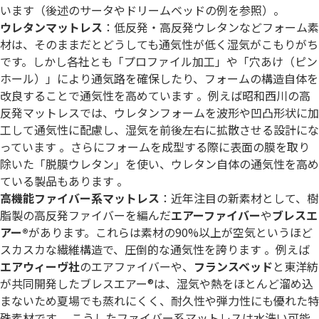
います（後述のサータやドリームベッドの例を参照）。
ウレタンマットレス
：低反発・高反発ウレタンなどフォーム素
材は、そのままだとどうしても通気性が低く湿気がこもりがち
です。しかし各社とも「プロファイル加工」や「穴あけ（ピン
ホール）」により通気路を確保したり、フォームの構造自体を
改良することで通気性を高めています 。例えば昭和西川の高
反発マットレスでは、ウレタンフォームを波形や凹凸形状に加
工して通気性に配慮し、湿気を前後左右に拡散させる設計にな
っています 。さらにフォームを成型する際に表面の膜を取り
除いた「脱膜ウレタン」を使い、ウレタン自体の通気性を高め
ている製品もあります 。
高機能ファイバー系マットレス
：近年注目の新素材として、樹
脂製の高反発ファイバーを編んだ
エアーファイバー
や
ブレスエ
アー®
があります。これらは素材の90%以上が空気というほど
スカスカな繊維構造で、圧倒的な通気性を誇ります 。例えば
エアウィーヴ社
のエアファイバーや、
フランスベッド
と東洋紡
が共同開発したブレスエアー®は、湿気や熱をほとんど溜め込
まないため夏場でも蒸れにくく、耐久性や弾力性にも優れた特
殊素材です 。こうしたファイバー系マットレスは水洗い可能