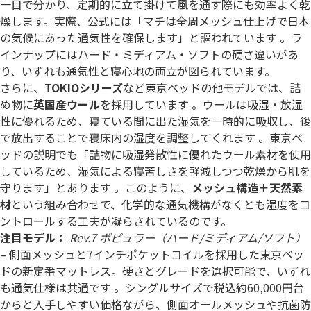
一目で分かり、定期的に立て掛けて風を通す際にも効率よく乾
燥します。実際、公式には「マチは全周メッシュ仕上げで日本
の気候にあった通気性を確保します」と謳われています 。ラ
インナップにはハード・ミディアム・ソフトの硬さ違いがあ
り、いずれも通気性と寝心地の両立が図られています。
さらに、
TOKIOシリーズ
など東京ベッドの他モデルでは、詰
め物に
英国産ウール
を採用しています 。ウールは吸湿・放湿
性に優れるため、寝ている間に出た湿気を一時的に吸収し、後
で放出することで寝床内の湿度を調整してくれます 。東京ベ
ッドの説明でも「詰物に吸湿発散性に優れたウール素材を使用
しているため、湿気による寝苦しさを軽減しつつ乾燥から肌を
守ります」とあります 。このように、
メッシュ構造＋天然素
材
という組み合わせで、化学的な通気機構がなくとも湿度をコ
ントロールする工夫が凝らされているのです。
注目モデル：
Rev.7 ポピュラー（ハード/ミディアム/ソフト）
– 側面メッシュと7インチポケットコイルを採用した東京ベッ
ドの新定番マットレス。硬さとグレードを選択可能で、いずれ
も通気仕様は共通です 。シングルサイズで税込約60,000円台
からと入手しやすい価格ながら、側面オールメッシュや抗菌防