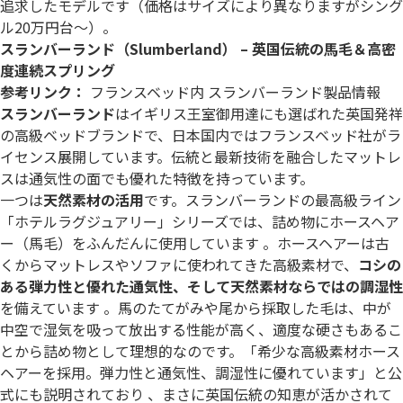
追求したモデルです（価格はサイズにより異なりますがシング
ル20万円台～）。
スランバーランド（Slumberland） – 英国伝統の馬毛＆高密
度連続スプリング
参考リンク：
フランスベッド内 スランバーランド製品情報
スランバーランド
はイギリス王室御用達にも選ばれた英国発祥
の高級ベッドブランドで、日本国内ではフランスベッド社がラ
イセンス展開しています。伝統と最新技術を融合したマットレ
スは通気性の面でも優れた特徴を持っています。
一つは
天然素材の活用
です。スランバーランドの最高級ライン
「ホテルラグジュアリー」シリーズでは、詰め物にホースヘア
ー（馬毛）をふんだんに使用しています 。ホースヘアーは古
くからマットレスやソファに使われてきた高級素材で、
コシの
ある弾力性と優れた通気性、そして天然素材ならではの調湿性
を備えています 。馬のたてがみや尾から採取した毛は、中が
中空で湿気を吸って放出する性能が高く、適度な硬さもあるこ
とから詰め物として理想的なのです。「希少な高級素材ホース
ヘアーを採用。弾力性と通気性、調湿性に優れています」と公
式にも説明されており 、まさに英国伝統の知恵が活かされて