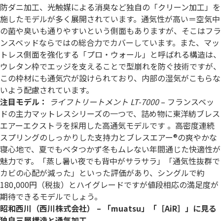
防ダニ加工、光触媒による消臭など独自の「クリーン加工」を
施したモデルが多く展開されています。通気性が高い＝空気中
の菌や臭いも通りやすいという側面もありますが、そこはフラ
ンスベッドならではの総合力でカバーしています。また、マッ
トレス側面を強化する「プロ・ウォール」と呼ばれる構造は、
ウレタン枠でエッジを支えることで型崩れを防ぐ技術ですが、
この枠材にも通気穴が設けられており、内部の湿気がこもらな
いよう配慮されています。
注目モデル：
ライフトリートメント LT-7000
– フランスベッ
ドの主力マットレスシリーズの一つで、詰め物に東洋紡ブレス
エアーエクストラを採用した高通気モデルです 。高密度連続
スプリングのしっかりした支持力とブレスエアー®の爽やかな
寝心地で、夏でもベタつかず冬もムレない年間通じた快適性が
魅力です。「蒸し暑い夜でも背中がサラサラ」「通気性抜群で
カビの心配が減った」といった評価があり、シングルで約
180,000円（税抜）とハイグレードですが値段相応の満足度が
期待できるモデルでしょう。
昭和西川（西川株式会社） – 「muatsu」「［AiR］」に見る
独自三層構造と通気加工