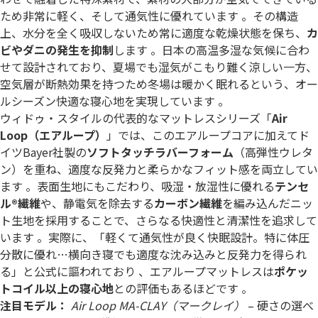
ため非常に軽く、そして通気性に優れています 。その構造
上、水分を全く吸収しないため常に適度な乾燥状態を保ち、
カ
ビやダニの発生を抑制
します 。日本の高温多湿な気候に合わ
せて設計されており、夏場でも湿気がこもり難く涼しい一方、
空気層が断熱効果を持つため冬場は暖かく眠れるという、オー
ルシーズン快適な寝心地を実現しています 。
ウィドゥ・スタイルの代表的なマットレスシリーズ「
Air
Loop（エアループ）
」では、このエアループコアに加えてド
イツBayer社製の
ソフトタッチラバーフォーム
（高弾性ウレタ
ン）を重ね、適度な反発力と柔らかなフィット感を両立してい
ます 。表面生地にもこだわり、吸湿・放湿性に優れる
テンセ
ル®繊維
や、静電気を除去する
カーボン繊維
を編み込んだニッ
ト生地を採用することで、さらなる快適性と清潔性を追求して
います 。実際に、「軽くて通気性が良く快眠設計。特に体圧
分散に優れ…横向き寝でも適度な沈み込みと反発力を得られ
る」と公式に謳われており 、エアループマットレスは
ポケッ
トコイル以上の寝心地
との評価もあるほどです 。
注目モデル：
Air Loop MA-CLAY（マークレイ）
– 硬さの選べ