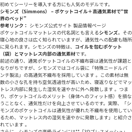
初めてシーリーを導入する方にも人気のモデルです。
シモンズ（Simmons） – ポケットコイル＋高通気素材で“世
界のベッド”
参考リンク：
シモンズ公式サイト 製品情報ページ
ポケットコイルマットレスの代名詞とも言える
シモンズ
。その
寝心地の良さは広く知られていますが、通気性への配慮も随所
に見られます。シモンズの特徴は、
コイルを包むポケット
（袋）とマットレス内部の通気素材
です。
前述の通り、通常ポケットコイルの不織布袋は通気性が課題と
なりがちですが、シモンズではコイル袋に「特殊ニードルパ
ンチ製法」の高通気不織布を採用しています 。この素材は無
数の小さな孔を持ち空気透過性が高いため、寝返りなどでマッ
トレス内部に発生した湿気を速やかに外へ発散します 。つま
り、ポケットコイルのメリット（身体へのフィット感）を損な
うことなく、通気性だけを向上させているのです。実際、「シ
モンズのポケットコイルは通気性が優れた不織布を使用してい
るため、マットレス内の湿気を速やかに発散します」と紹介さ
れています 。
さらに、シモンズの高級ラインには**「3Dブレスメッシュ」