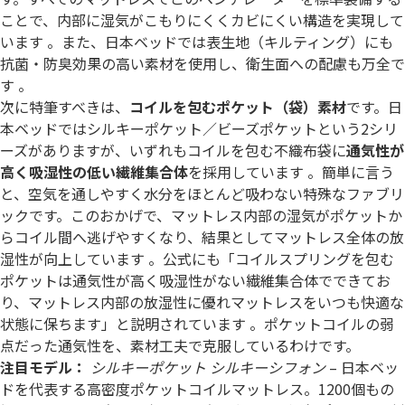
ことで、内部に湿気がこもりにくくカビにくい構造を実現して
います 。また、日本ベッドでは表生地（キルティング）にも
抗菌・防臭効果の高い素材を使用し、衛生面への配慮も万全で
す 。
次に特筆すべきは、
コイルを包むポケット（袋）素材
です。日
本ベッドではシルキーポケット／ビーズポケットという2シリ
ーズがありますが、いずれもコイルを包む不織布袋に
通気性が
高く吸湿性の低い繊維集合体
を採用しています 。簡単に言う
と、空気を通しやすく水分をほとんど吸わない特殊なファブリ
ックです。このおかげで、マットレス内部の湿気がポケットか
らコイル間へ逃げやすくなり、結果としてマットレス全体の放
湿性が向上しています 。公式にも「コイルスプリングを包む
ポケットは通気性が高く吸湿性がない繊維集合体でできてお
り、マットレス内部の放湿性に優れマットレスをいつも快適な
状態に保ちます」と説明されています 。ポケットコイルの弱
点だった通気性を、素材工夫で克服しているわけです。
注目モデル：
シルキーポケット シルキーシフォン
– 日本ベッ
ドを代表する高密度ポケットコイルマットレス。1200個もの