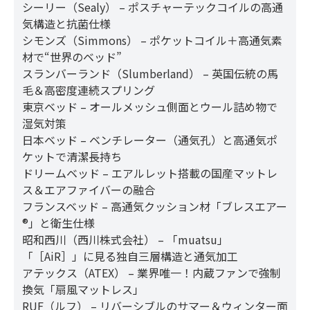
シーリー（Sealy） – ポスチャーテックコイルの高通
気構造と抗菌仕様
シモンズ（Simmons） – ポケットコイル＋高通気素
材で“世界のベッド”
スランバーランド（Slumberland） – 英国伝統の馬
毛＆高密度連続スプリング
東京ベッド – オールメッシュ側面とウール詰め物で
湿気対策
日本ベッド – ベンチレーター（通気孔）と高通気ポ
ケットで清潔長持ち
ドリームベッド – エアルレット搭載の国産マットレ
ス＆エアファイバーの融合
フランスベッド – 高通気クッション材「ブレスエアー
®」と衛生仕様
昭和西川（西川株式会社） – 「muatsu」
「［AiR］」に見る独自三層構造と通気加工
アテックス（ATEX） – 業界唯一！内蔵ファンで強制
換気「扇風マットレス」
RUF（ルフ） – リバーシブルのサマー＆ウィンター面