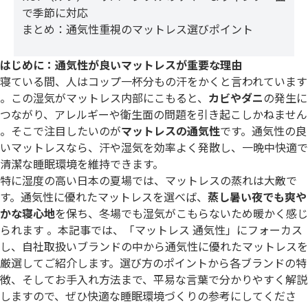
で季節に対応
まとめ：通気性重視のマットレス選びポイント
はじめに：通気性が良いマットレスが重要な理由
寝ている間、人はコップ一杯分もの汗をかくと言われています
。この湿気がマットレス内部にこもると、
カビやダニ
の発生に
つながり、アレルギーや衛生面の問題を引き起こしかねません
。そこで注目したいのが
マットレスの通気性
です。通気性の良
いマットレスなら、汗や湿気を効率よく発散し、一晩中快適で
清潔な睡眠環境を維持できます。
特に湿度の高い日本の夏場では、マットレスの蒸れは大敵で
す。通気性に優れたマットレスを選べば、
蒸し暑い夜でも爽や
かな寝心地
を保ち、冬場でも湿気がこもらないため暖かく感じ
られます 。本記事では、「マットレス 通気性」にフォーカス
し、自社取扱いブランドの中から通気性に優れたマットレスを
厳選してご紹介します。選び方のポイントから各ブランドの特
徴、そしてお手入れ方法まで、平易な言葉で分かりやすく解説
しますので、ぜひ快適な睡眠環境づくりの参考にしてくださ