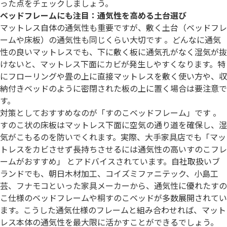
った点をチェックしましょう。
ベッドフレームにも注目：通気性を高める土台選び
マットレス自体の通気性も重要ですが、敷く土台（ベッドフレ
ームや床板）の通気性も同じくらい大切です 。どんなに通気
性の良いマットレスでも、下に敷く板に通気孔がなく湿気が抜
けないと、マットレス下面にカビが発生しやすくなります。特
にフローリングや畳の上に直接マットレスを敷く使い方や、収
納付きベッドのように密閉された板の上に置く場合は要注意で
す。
対策としておすすめなのが「すのこベッドフレーム」です 。
すのこ状の床板はマットレス下面に空気の通り道を確保し、湿
気がこもるのを防いでくれます。実際、大手家具店でも「マッ
トレスをカビさせず長持ちさせるには通気性の高いすのこフレ
ームがおすすめ」 とアドバイスされています。自社取扱いブ
ランドでも、朝日木材加工、コイズミファニテック、小島工
芸、フナモコといった家具メーカーから、通気性に優れたすの
こ仕様のベッドフレームや桐すのこベッドが多数展開されてい
ます。こうした通気仕様のフレームと組み合わせれば、マット
レス本体の通気性を最大限に活かすことができるでしょう。