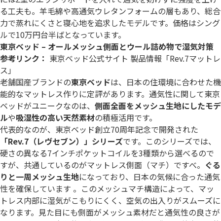
る工夫も。羊毛綿や高通気ウレタンフォームの層もあり、総合
力で蒸れにくさと寝心地を追求したモデルです。価格はシング
ルで10万円台半ばとなっています。
東京ベッド – オールメッシュ側面とウール詰め物で湿気対策
参考リンク：
東京ベッド公式サイト 製品情報「Rev.7マットレ
ス」
老舗国産ブランドの
東京ベッド
は、日本の住環境に合わせた機
能的なマットレス作りに定評があります。通気性に関して東京
ベッドがユニークなのは、
側面全面をメッシュ生地にしたモデ
ル
や
吸湿性の高い天然素材
の積極活用です。
代表的なのが、東京ベッド創立70周年記念で開発された
「Rev.7（レヴセブン）」シリーズ
です。このシリーズでは、
硬さの異なる7インチポケットコイルを3種類から選べるので
すが、共通しているのがマットレス側面（マチ）ですべ。
ぐる
りと一周メッシュ生地
になっており、日本の気候に合った通気
性を確保しています 。このメッシュマチ構造によって、マッ
トレス内部に湿気がこもりにくく、空気の出入りがスムーズに
なります。見た目にも側面がメッシュ素材だと通気性の良さが