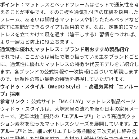
ポイント
：マットレスとベッドフレームはセットで通気性を考
えることが重要です。すのこ板や通気孔付きの床板を採用した
フレーム、あるいは脚付きマットレスや折りたたみベッドなど
床下に空間ができるタイプも効果的です。なお、定期的にマッ
トレスを立てかけて風を通す（陰干しする）習慣をつければ、
より一層カビ防止に役立ちます 。
通気性に優れたマットレス：ブランド別おすすめ製品紹介
それでは、ここからは当社で取り扱っている主なブランドごと
に、通気性に優れたマットレスの特徴や代表モデルをご紹介し
ます。各ブランドの公式情報や一次情報に基づいて解説します
ので、信頼性の高い最新の特徴を把握していただけます。
ウィドゥ・スタイル（WeDO Style） – 高通気素材「エアルー
プ」採用
参考リンク：
公式サイト「MA-CLAY」マットレス製品ページ
ウィドゥ・スタイルは、大塚家具の流れを汲む日本の家具メー
カーで、近年は独自開発の
「エアループ®」
という高通気クッ
ション素材を使ったマットレスシリーズを展開しています。
エ
アループ®
とは、細いポリエチレン系樹脂を三次元的に絡み合
わせて融着した特殊素材で、素材の大部分が空気でできている