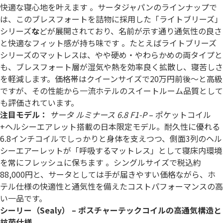
快適な寝心地を叶えます 。サータジャパンのラインナップで
は、このブレスフォートを詰物に採用した「ライトブリーズ」
シリーズ
な
どが展開されており、名前が示す通り通気性の良さ
と快適なフィット感が持ち味です 。たとえばライトブリーズ
シリーズのマットレスは、やや硬め・やわらかめの両タイプと
も、ブレスフォート層が湿気や熱を効率良く拡散し、寝苦しさ
を軽減します。価格帯はクイーンサイズで20万円前後～と高級
ですが、その性能から一流ホテルのスイートルーム品質として
も評価されています。
注目モデル：
サータ ルミナース 6.8 F1-P
– ポケットコイル
+ヘルシーエアレット搭載の日本限定モデル。耐久性に優れる
6.8インチコイルでしっかりと身体を支えつつ、側面3列のヘル
シーエアーレットが「呼吸するマットレス」として寝床内環境
を常にフレッシュに保ちます 。シングルサイズで税込約
88,000円と、サータとしては手が届きやすい価格ながら、ホ
テル仕様の快適性と通気性を備えたコストパフォーマンスの高
い一品です。
シーリー（Sealy） – ポスチャーテックコイルの高通気構造と
抗菌仕様