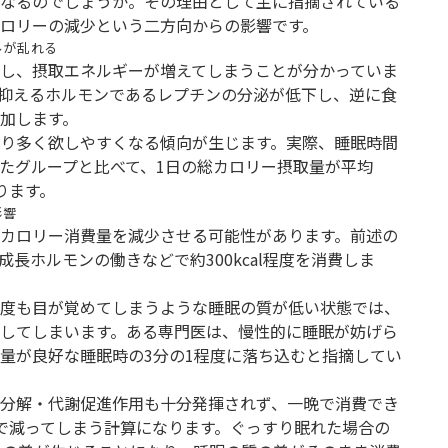
なるのでしょうか。その理由として主に指摘されている
ロリーの減少という二方向からの影響です。
ルが乱れる
し、摂取エネルギーが増えてしまうことが分かっていま
抑えるホルモンであるレプチンの分泌が低下し、逆に食
加します。
り多く欲しやすくなる傾向が生じます。実際、睡眠時間
たグループと比べて、1日の総カロリー摂取量が平均
あります。
影響
カロリー消費量を減少させる可能性があります。前述の
長ホルモンの働きなどで約300kcal程度を消費しま
度も目が覚めてしまうような睡眠の質が低い状態では、
してしまいます。ある専門医は、慢性的に睡眠が妨げら
量が良好な睡眠時の3分の1程度に落ち込むと指摘してい
分解・代謝促進作用も十分発揮されず、一晩で消費でき
にまで減ってしまう計算になります。ぐっすり眠れた場合の