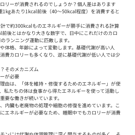
ロリーが消費されるのでしょうか？個人差はあります
gあたり1kcal前後（40～50kcal程度）を消費すると
計で約300kcalものエネルギーが勝手に消費される計算
cal前後とはかなり大きな数字で、日中にこれだけのカロ
間のランニング運動に匹敵します。
や体格、年齢によって変動します。基礎代謝が高い人
消費カロリーも多くなり、逆に基礎代謝が低い人では少
？そのメカニズム
ーが必要
理由は、「体を維持・修復するためのエネルギー」が使
、私たちの体は食事から得たエネルギーを使って活動し
重要な働きが続いています。
、内臓も老廃物の処理や細胞の修復を進めています。こ
にエネルギーが必要なため、睡眠中でもカロリーが消費
モンには代謝や体調管理に深く関与するものが多く、そ