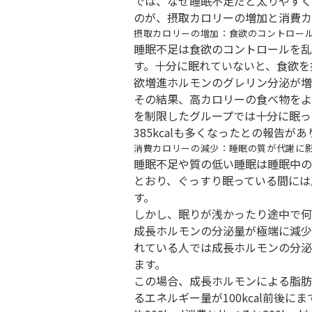
では、なぜ睡眠不足だと太りやすく
のが、摂取カロリーの増加と消費カ
摂取カロリーの増加：食欲のコントロー
睡眠不足は食欲のコントロールを乱
す。十分に眠れていないと、食欲を
欲増進ホルモンのグレリン分泌が増
その結果、高カロリーの食べ物をよ
を制限したグループでは十分に眠っ
385kcalも多くなったとの報告が
消費カロリーの減少：睡眠の質が代謝に
睡眠不足や質の低い睡眠は睡眠中の
とおり、ぐっすり眠っている間には成
す。
しかし、眠りが浅かったり途中で何
成長ホルモンの分泌量が極端に減少
れている人では成長ホルモンの分泌
ます。
この場合、成長ホルモンによる脂肪
るエネルギー量が100kcal前後