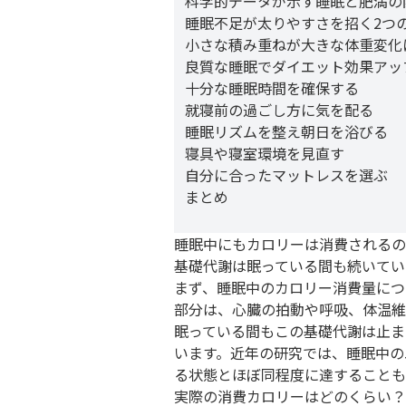
科学的データが示す睡眠と肥満の
睡眠不足が太りやすさを招く2つ
小さな積み重ねが大きな体重変化
良質な睡眠でダイエット効果アッ
十分な睡眠時間を確保する
就寝前の過ごし方に気を配る
睡眠リズムを整え朝日を浴びる
寝具や寝室環境を見直す
自分に合ったマットレスを選ぶ
まとめ
睡眠中にもカロリーは消費されるの
基礎代謝は眠っている間も続いてい
まず、睡眠中のカロリー消費量につ
部分は、心臓の拍動や呼吸、体温維
眠っている間もこの基礎代謝は止ま
います。近年の研究では、睡眠中の
る状態とほぼ同程度に達することも
実際の消費カロリーはどのくらい？