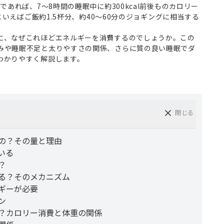
であれば、7～8時間の睡眠中に約300kcal前後ものカロリー
lといえばご飯約1.5杯分、約40～60分のジョギングに相当する
に、なぜこれほどエネルギーを消費するのでしょうか。この
みや睡眠不足と太りやすさの関係、さらに質の良い睡眠でダ
わかりやすく解説します。
閉じる
の？その量と理由
いる
？
る？そのメカニズム
ギーが必要
ン
？カロリー消費と体重の関係