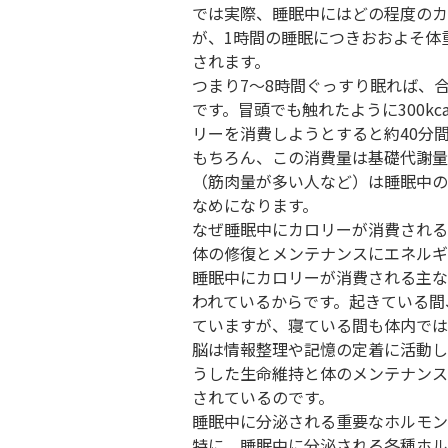
では実際、睡眠中にはどの程度のカ
が、1時間の睡眠につきおおよそ体重1k
されます。
つまり7～8時間ぐっすり眠れば、合
です。冒頭でも触れたように300k
リーを消費しようとすると約40分
もちろん、この消費量は基礎代謝量
（筋肉量が多い人など）は睡眠中の
なめになります。
なぜ睡眠中にカロリーが消費される
体の修復とメンテナンスにエネルギ
睡眠中にカロリーが消費される主な
われているからです。起きている間
ていますが、寝ている間も体内では
脳は情報整理や記憶の定着に活動し
うした生命維持と体のメンテナンス
されているのです。
睡眠中に分泌される重要なホルモン
特に、睡眠中に分泌される各種ホル