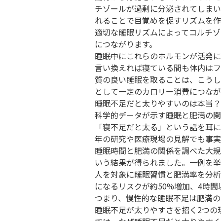
チゾールが過剰に分泌されてしまい
れることで目覚めを促すリズムを作
適切な睡眠リズムによってコルチゾ
につながります。
睡眠中にこれらのホルモンが活発に
言い換えれば寝ている間も体内はフ
質の良い睡眠を取ることは、こうし
として一定のカロリー消費につなが
睡眠不足だと太りやすいのは本当？
科学的データが示す睡眠と肥満の関
「寝不足だと太る」という話を耳に
年の研究や医療現場の見解でも事実
睡眠時間と肥満の関係を調べた大規
いう結果が得られました。一例を挙
人を対象に睡眠習慣と肥満率を分析
になるリスクが約50%増加、4時間
つまり、慢性的な睡眠不足は肥満の
睡眠不足が太りやすさを招く2つの