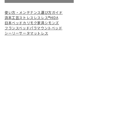
使い方・メンテナンス
選び方ガイド
浜本工芸
ストレスレスレス®
HIDA
日本ベッド
カリモク家具
シモンズ
フランスベッド
パラマウントベッド
シーリー
サータ
マットレス