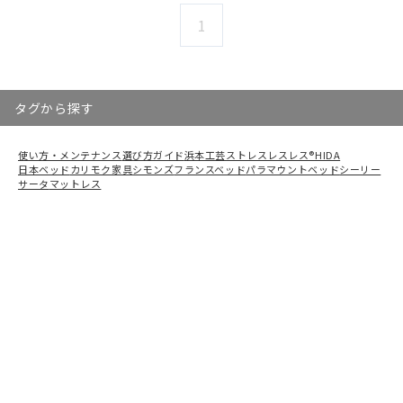
1
タグから探す
使い方・メンテナンス
選び方ガイド
浜本工芸
ストレスレスレス®
HIDA
日本ベッド
カリモク家具
シモンズ
フランスベッド
パラマウントベッド
シーリー
サータ
マットレス