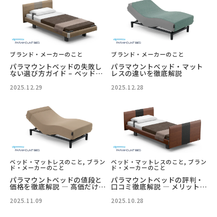
ブランド・メーカーのこと
ブランド・メーカーのこと
パラマウントベッドの失敗し
パラマウントベッド・マット
ない選び方ガイド – ベッドフ
レスの違いを徹底解説
レームとマットレスを徹底比
較
2025.12.29
2025.12.28
ベッド・マットレスのこと, ブラン
ベッド・マットレスのこと, ブラン
ド・メーカーのこと
ド・メーカーのこと
パラマウントベッドの値段と
パラマウントベッドの評判・
価格を徹底解説 ― 高価だけど
口コミ徹底解説 ― メリット・
納得できる理由と賢い購入術
デメリットと人気モデルの選
び方
2025.11.09
2025.10.28