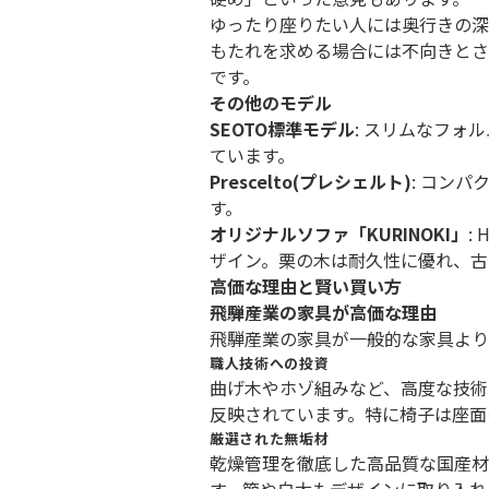
ゆったり座りたい人には奥行きの深
もたれを求める場合には不向きとさ
です。
その他のモデル
SEOTO標準モデル
: スリムなフォ
ています。
Prescelto(プレシェルト)
: コン
す。
オリジナルソファ「KURINOKI」
:
ザイン。栗の木は耐久性に優れ、古
高価な理由と賢い買い方
飛騨産業の家具が高価な理由
飛騨産業の家具が一般的な家具より
職人技術への投資
曲げ木やホゾ組みなど、高度な技術
反映されています。特に椅子は座面
厳選された無垢材
乾燥管理を徹底した高品質な国産材