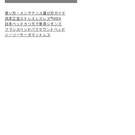
使い方・メンテナンス
選び方ガイド
浜本工芸
ストレスレスレス®
HIDA
日本ベッド
カリモク家具
シモンズ
フランスベッド
パラマウントベッド
シーリー
サータ
マットレス