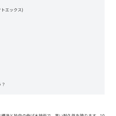
セオトエックス)
う？
な構造と独自の曲げ木技術で、高い耐久性を誇ります。10