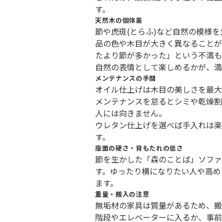
す。
天然木の個体差
節や虎斑(とらふ)など自然の模様
品の色や木目が大きく異なることが
たより節が多かった」という不満も
自然の表情として楽しめるかが、満
メンテナンスの手間
オイル仕上げは木目の美しさを最大
メンテナンスを怠るとシミや乾燥割
人には向きません。
ウレタン仕上げを選べば手入れは楽
す。
座面の硬さ・背もたれの低さ
節を生かした「森のことば」ソファ
す。ゆったり横になりたい人や高め
ます。
重量・搬入の注意
無垢材の家具は質量があるため、搬
階段やエレベーターに入るか、事前