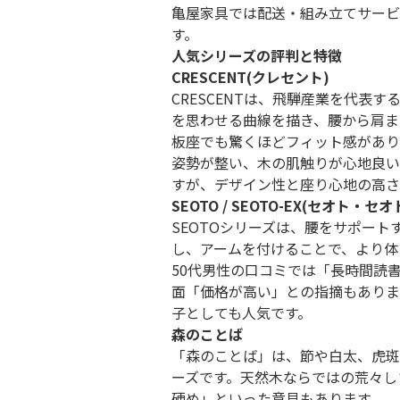
亀屋家具では配送・組み立てサービ
す。
人気シリーズの評判と特徴
CRESCENT(クレセント)
CRESCENTは、飛騨産業を代表
を思わせる曲線を描き、腰から肩ま
板座でも驚くほどフィット感があり
姿勢が整い、木の肌触りが心地良い
すが、デザイン性と座り心地の高さ
SEOTO / SEOTO-EX(セオト・セ
SEOTOシリーズは、腰をサポート
し、アームを付けることで、より体
50代男性の口コミでは「長時間読
面「価格が高い」との指摘もありま
子としても人気です。
森のことば
「森のことば」は、節や白太、虎斑
ーズです。天然木ならではの荒々し
硬め」といった意見もあります。