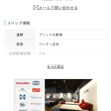
メールで問い合わせる
スペック情報
主材
プリント化粧板
塗装
ウレタン塗装
生産国/製造国
日本
保証期間
2年※可動部品や電気・照明等部品は1年
もっと見る
備考
コンセント付き