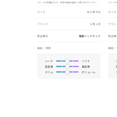
※セール対象商品のため、実際の価格は店舗へお問い合わせください
※セール
サイズ
セミダブル
サイズ
ブランド
シモンズ
ブラン
商品種別
電動ベッドセット
商品種
機能・特徴
機能・
ハード
ソフト
低反発
高反発
スリム
ボリューム