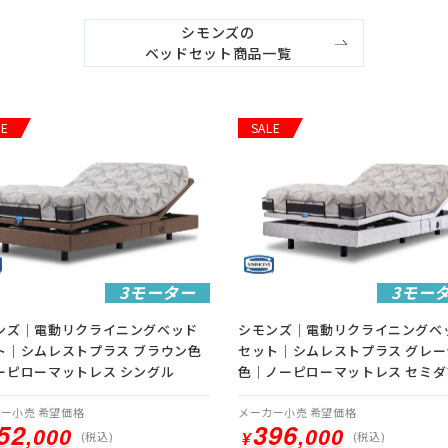
シモンズの

ベッドセット商品一覧
LE
SALE
3モーター
3モー
ンズ｜電動リクライニングベッド
シモンズ｜電動リクライニングベ
ト｜シムレストプラス ブラウン色
セット｜シムレストプラス グレー
ーピローマットレス シングル
色｜ノーピローマットレス セミダ
ー小売 希望価格
メーカー小売 希望価格
52
396
52
396
,000
,000
,000
,000
¥
¥
(税込)
(税込)