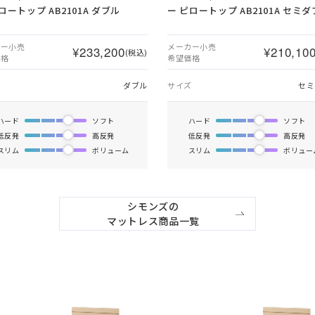
ロートップ AB2101A ダブル
ー ピロートップ AB2101A セミ
カー小売
メーカー小売
¥233,200
¥210,10
(税込)
価格
希望価格
ズ
ダブル
サイズ
セミ
ハード
ソフト
ハード
ソフト
低反発
高反発
低反発
高反発
スリム
ボリューム
スリム
ボリュー
シモンズの

マットレス商品一覧