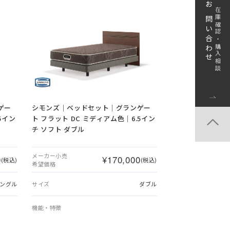
お問い合わせ
在庫確認・購入相談
ゲー
シモンズ｜ベッドセット｜グランゲー
5イン
ト フラット DC ミディアム色｜6.5イン
チ ソフト ダブル
メーカー小売
0
¥170,000
(税込)
(税込)
希望価格
ングル
サイズ
ダブル
機能・特徴