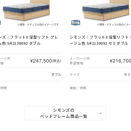
ンズ｜フラットⅡ 深型リフト グレ
シモンズ｜フラットⅡ 深型リフト 
色 SR2130092 ダブル
ージュ色 SR2130092 セミダブル
カー小売
メーカー小売
¥247,500
¥216,70
(税込)
価格
希望価格
ズ
ダブル
サイズ
セミ
・特徴
機能・特徴
シモンズの

ベッドフレーム商品一覧