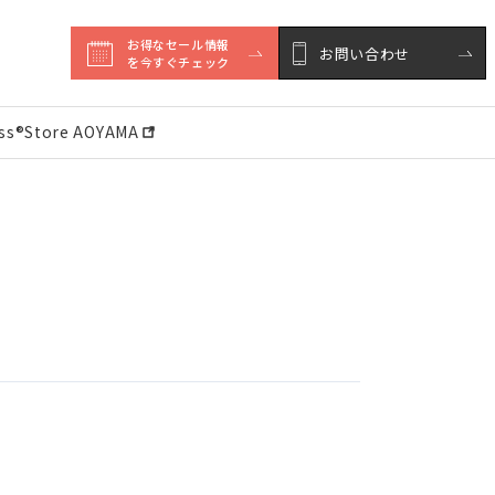
お得なセール情報

お問い合わせ
を今すぐチェック
ess®︎Store AOYAMA