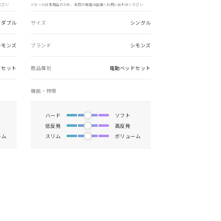
ださい
※セール対象商品のため、実際の価格は店舗へお問い合わせください
ミダブル
サイズ
シングル
シモンズ
ブランド
シモンズ
ドセット
商品種別
電動ベッドセット
機能・特徴
ハード
ソフト
低反発
高反発
ーム
スリム
ボリューム