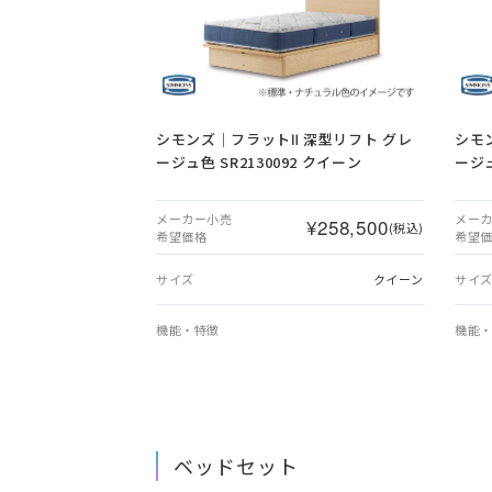
シモンズ｜フラットⅡ 深型リフト グレ
シモ
ージュ色 SR2130092 クイーン
ージュ
メーカー小売
メー
¥258,500
(税込)
希望価格
希望
サイズ
クイーン
サイ
機能・特徴
機能
ベッドセット