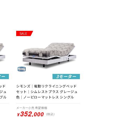
SALE
ター
3モーター
ッド
シモンズ｜電動リクライニングベッド
ジュ
セット｜シムレストプラス グレージュ
ブル
色｜ノーピローマットレス シングル
メーカー小売 希望価格
352
352
,000
,000
¥
¥
(税込)