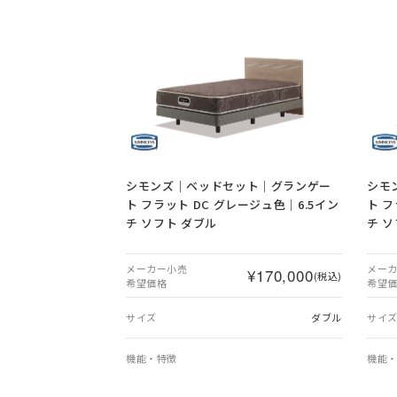
シモンズ｜ベッドセット｜グランゲー
シモ
ト フラット DC グレージュ色｜6.5イン
ト フ
チ ソフト ダブル
チ 
メーカー小売
メー
¥170,000
(税込)
希望価格
希望
サイズ
ダブル
サイ
機能・特徴
機能