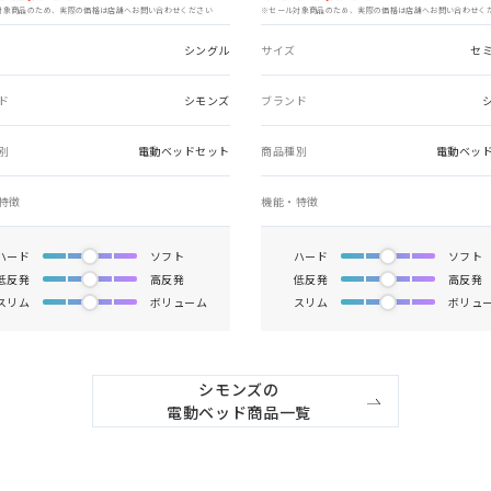
対象商品のため、実際の価格は店舗へお問い合わせください
※セール対象商品のため、実際の価格は店舗へお問い合わせく
シングル
サイズ
セ
ド
シモンズ
ブランド
別
電動ベッドセット
商品種別
電動ベッ
特徴
機能・特徴
ハード
ソフト
ハード
ソフト
低反発
高反発
低反発
高反発
スリム
ボリューム
スリム
ボリュ
シモンズの

電動ベッド商品一覧