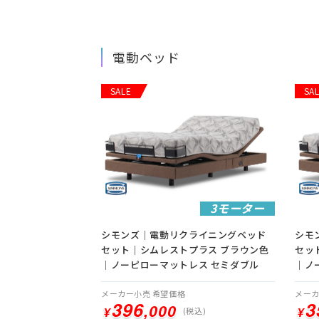
電動ベッド
SALE
SA
3モーター
シモンズ｜電動リクライニングベッド
シモ
セット｜シムレストプラス ブラウン色
セッ
｜ノーピローマットレス セミダブル
｜ノ
メーカー小売 希望価格
メーカ
396
3
396
3
,000
,000
¥
¥
¥
¥
(税込)