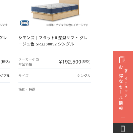
グレ
シモンズ｜フラットⅡ 深型リフト グレ
ージュ色 SR2130092 シングル
メーカー小売
0
¥192,500
(税込)
(税込)
希望価格
お得なセール情報
今すぐチェック
ダブル
サイズ
シングル
機能・特徴