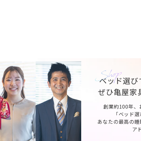
ベッド選び
ぜひ亀屋家
創業約100年
「ベッド選
あなたの最高の睡
ア