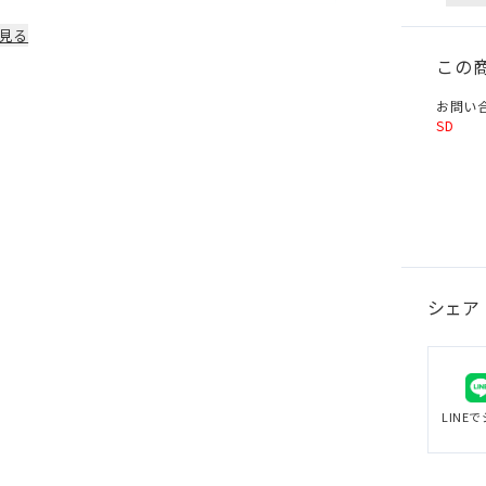
部品は1年
見る
この
お問い
SD
シェア
LINE