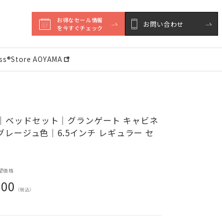
お得なセール情報

お問い合わせ
を今すぐチェック
ess®︎Store AOYAMA
｜ベッドセット｜グランゲート キャビネ
 グレージュ色｜6.5インチ レギュラー セ
望価格
000
（税込）