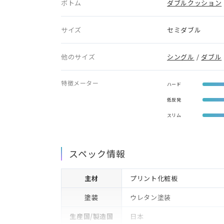
ボトム
ダブルクッション
サイズ
セミダブル
他のサイズ
シングル
/
ダブル
特徴メーター
ハード
低反発
スリム
スペック情報
主材
プリント化粧板
塗装
ウレタン塗装
生産国/製造国
日本