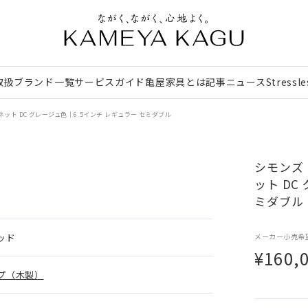
取扱ブランド一覧
サービスガイド
亀屋家具とは
記事
ニュース
Stressl
ト DC グレージュ色｜6.5インチ レギュラー セミダブル
シモンズ
ット DC
ミダブル
ッド
メーカー小売希
¥160,
プ（木製）