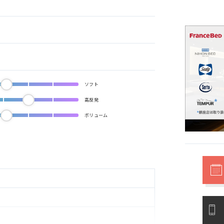
ソフト
高反発
ボリューム