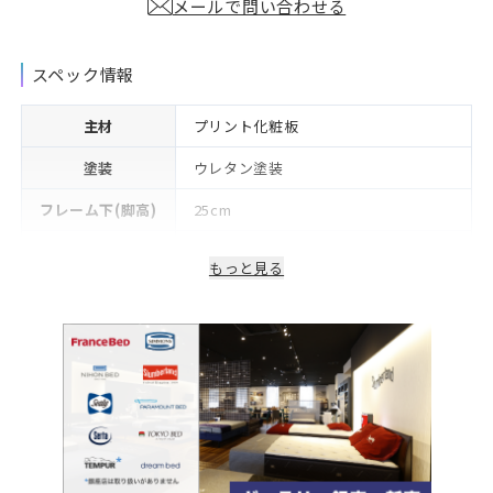
メールで問い合わせる
スペック情報
主材
プリント化粧板
塗装
ウレタン塗装
フレーム下(脚高)
25cm
生産国/製造国
日本
もっと見る
2年※可動部品や電気・照明等部品は1
保証期間
年
備考
コンセント付き