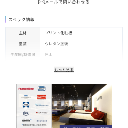
メールで問い合わせる
スペック情報
主材
プリント化粧板
塗装
ウレタン塗装
生産国/製造国
日本
保証期間
2年※可動部品や電気・照明等部品は1年
もっと見る
備考
コンセント付き