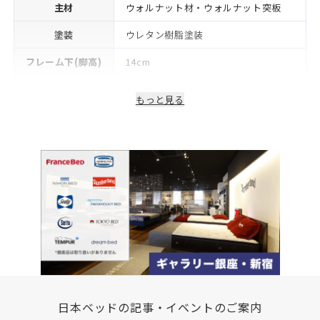
主材
ウォルナット材・ウォルナット突板
塗装
ウレタン樹脂塗装
フレーム下(脚高)
14cm
生産国/製造国
日本
もっと見る
保証期間
2年
日本ベッドの記事・イベントのご案内