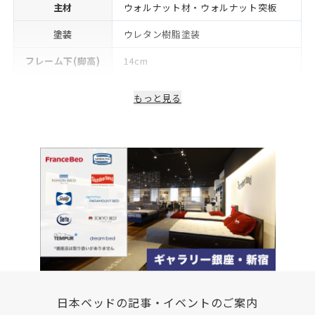
主材
ウォルナット材・ウォルナット突板
塗装
ウレタン樹脂塗装
フレーム下(脚高)
14cm
生産国/製造国
日本
もっと見る
保証期間
2年
日本ベッドの記事・イベントのご案内